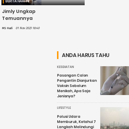
BERITA HARI INI
Jimly Ungkap
Temuannya
usai Periksa 3
01 Nov 2023 18:40
MS Hadi
Hakim MK:
Muntahan
Masalahnya
Ternyata
ANDA HARUS TAHU
Banyak Sekali
KESEHATAN
Pasangan Calon
Pengantin Dianjurkan
Vaksin Sebelum
Menikah, Apa Saja
Jenisnya?
LIFESTYLE
Polusi Udara
Memburuk, Ketahui 7
Langkah Melindungi