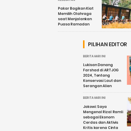
Pakar Bagikan Kiat
Memilih Olahraga
saat Menjalankan
Puasa Ramadan
PILIHAN EDITOR
BERITA HARI INI
Lukisan Danang
Farshad di ARTJOG
2024, Tentang
Konservasi Laut dan
Serangan Alien
BERITA HARI INI
Jokowi: Saya
Mengenal Rizal Ramli
sebagai Ekonom
Cerdas dan Aktivis
Kritis karena Cinta