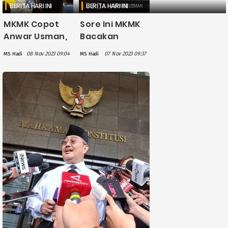
BERITA HARI INI
BERITA HARI INI
MKMK Copot
Sore Ini MKMK
Anwar Usman,
Bacakan
Gibran
Putusan
08 Nov 2023 09:04
07 Nov 2023 09:37
MS Hadi
MS Hadi
Rakabuming
Dugaan
Tetap Maju
Pelanggaran
Dampingi
Kode Etik
Prabowo di
Anwan
Pilpres 2024
Usmaan Cs