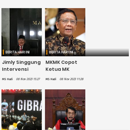
Putuskan
Anwar Usman
Suhartoyo
Bisa
Jadi Ketua MK
Dipidanakan
Gantikan
Anwar Usman
BERITA HARI INI
BERITA HARI INI
Jimly Singgung
MKMK Copot
Intervensi
Ketua MK
Pihak Luar
Anwar Usman,
08 Nov 2023 15:27
08 Nov 2023 11:28
MS Hadi
MS Hadi
dalam Putusan
Mahfud MD
MK soal Batas
Kembali
Usia Capres-
Bangga
Cawapres,
Pernah Jadi
Siapa?
Hakim
Konstitusi