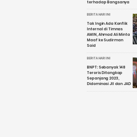
terhadap Bangsanya
BERITA HARI INI
Tak Ingin Ada Konflik
Internal di Timnas
AMIN, Ahmad Ali Minta
Maaf ke Sudirman
Said
BERITA HARI INI
BNPT: Sebanyak 148
Teroris Ditangkap
Sepanjang 2023,
Didominasi JII dan JAD
BERITA HARI INI
Representasikan
Wisata Budaya,
Satpam Borobudur
Pakai Seragam
Bernuansa Jawa