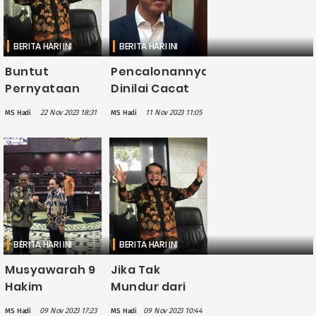
BERITA HARI INI
BERITA HARI INI
Buntut
Pencalonannya
Pernyataan
Dinilai Cacat
Fitnah Keji,
Hukum, Gibran
22 Nov 2023 18:31
11 Nov 2023 11:05
MS Hadi
MS Hadi
Anwar Usman
Sebut Hormati
Dilaporkan
Keputusan
Lagi ke MKMK
MKMK
BERITA HARI INI
BERITA HARI INI
Musyawarah 9
Jika Tak
Hakim
Mundur dari
Konstitusi
Hakim MK,
09 Nov 2023 17:23
09 Nov 2023 10:44
MS Hadi
MS Hadi