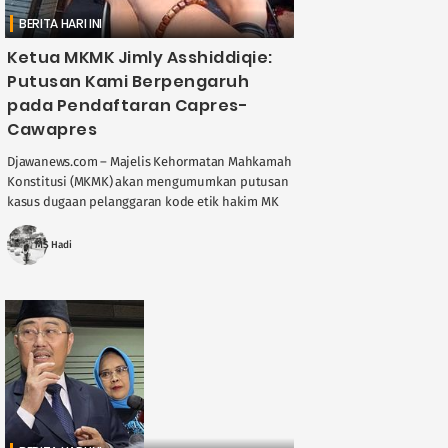
BERITA HARI INI
Ketua MKMK Jimly Asshiddiqie:
Putusan Kami Berpengaruh
pada Pendaftaran Capres-
Cawapres
Djawanews.com – Majelis Kehormatan Mahkamah
Konstitusi (MKMK) akan mengumumkan putusan
kasus dugaan pelanggaran kode etik hakim MK
terkait batasan usia capres-cawapres pada
Selasa, 7 November mendatang. Ketua MKMK ....
MS Hadi