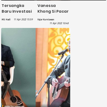
Tersangka
Vanessa
Baru Investasi
Khong Si Pacar
Bodong,
Indra Kenz
11 Apr 2022 15:59
MS Hadi
Fajar Kurniawan
Bareskrim
Resmi Jadi
11 Apr 2022 10:48
Cekal Vanessa
Tersangka
Khong,
Kasus Binomo
Ayahnya, dan
Adik Indra Kenz
BERITA HARI INI