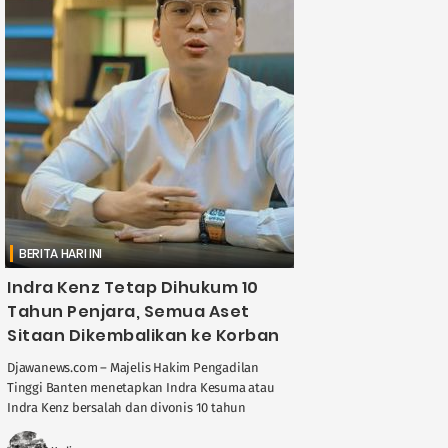
BERITA HARI INI
Indra Kenz Tetap Dihukum 10
Tahun Penjara, Semua Aset
Sitaan Dikembalikan ke Korban
Djawanews.com – Majelis Hakim Pengadilan
Tinggi Banten menetapkan Indra Kesuma atau
Indra Kenz bersalah dan divonis 10 tahun
penjara terkait kasus penipuan berkedok
perdagangan opsi biner lewat aplikasi ....