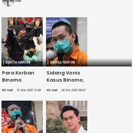
MS Hadi
BERITA HARI INI
BERITA HARI INI
Para Korban
Sidang Vonis
Binomo
Kasus Binomo,
Menangis
Nasib Indra
15 Nov 2022 15:38
28 Oct 2022 08:52
MS Hadi
MS Hadi
Histeris Usai
Kenz
Putusan Hakim
Ditentukan
Aset Indra
Hari Ini
Kenz Diambil
Negara