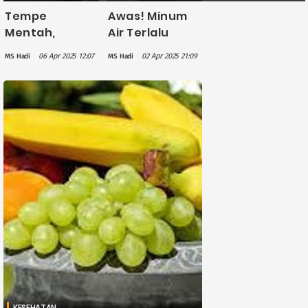
Tempe
Awas! Minum
Mentah,
Air Terlalu
Sumber Nutrisi
Banyak dalam
06 Apr 2025 12:07
02 Apr 2025 21:09
MS Hadi
MS Hadi
Alami yang
Waktu Singkat
Kaya Manfaat
Bisa
Berbahaya
untuk
Kesehatan
KESEHATAN