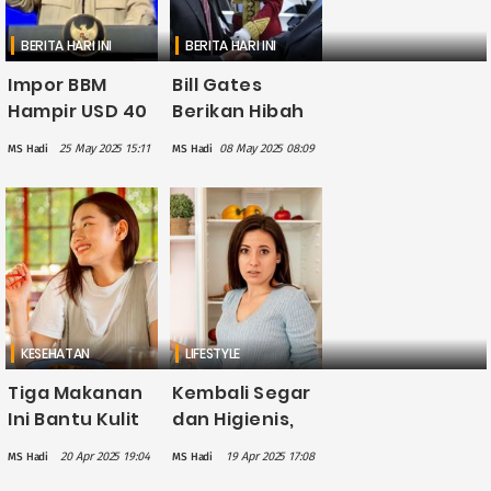
BERITA HARI INI
BERITA HARI INI
Impor BBM
Bill Gates
Hampir USD 40
Berikan Hibah
M Tiap Tahun,
Rp 2,5 Triliun ke
25 May 2025 15:11
08 May 2025 08:09
MS Hadi
MS Hadi
Prabowo:
Indonesia,
Seharusnya
Sebagian
Bisa
Besar untuk
Digunakan
Kesehatan
untuk
Pendidikan,
Kesehatan
KESEHATAN
LIFESTYLE
Tiga Makanan
Kembali Segar
Ini Bantu Kulit
dan Higienis,
Cerah dan
Ini Cara Efektif
20 Apr 2025 19:04
19 Apr 2025 17:08
MS Hadi
MS Hadi
Awet Muda
Mengilangkan