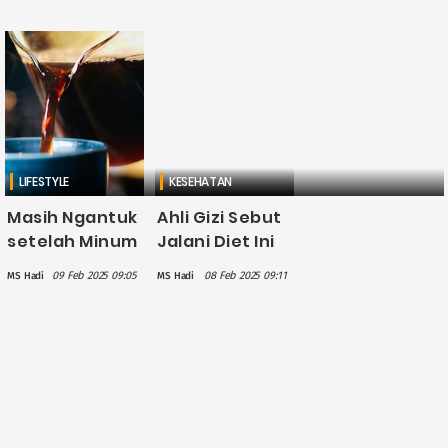
Kalori, Ini
Menyerap
Tipsnya!
Karbon
Dioksida
LIFESTYLE
KESEHATAN
Masih Ngantuk
Ahli Gizi Sebut
setelah Minum
Jalani Diet Ini
Kopi? Ini 3
Bisa
09 Feb 2025 09:05
08 Feb 2025 09:11
MS Hadi
MS Hadi
Penyebabnya
Perpanjang
Usia Hingga 10
Tahun