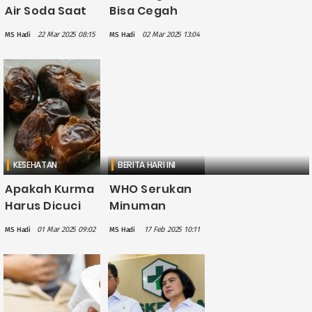
Air Soda Saat
Bisa Cegah
Buka Puasa, Ini
Demensia, Ini
22 Mar 2025 08:15
02 Mar 2025 13:04
MS Hadi
MS Hadi
Dampaknya
Penjelasan Ahli
bagi
Kesehatan
KESEHATAN
BERITA HARI INI
Apakah Kurma
WHO Serukan
Harus Dicuci
Minuman
Lebih Dulu
Beralkohol di
01 Mar 2025 09:02
17 Feb 2025 10:11
MS Hadi
MS Hadi
Sebelum
Seluruh Eropa
Dikonsumsi?
Punya Label
Peringatan
Kanker Seperti
pada Rokok