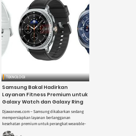
TEKNOLOGI
Samsung Bakal Hadirkan
Layanan Fitness Premium untuk
Galaxy Watch dan Galaxy Ring
Djawanews.com – Samsung dikabarkan sedang
mempersiapkan layanan berlangganan
kesehatan premium untuk perangkat wearable-
nya, menyusul kesuksesan Fitbit Premium dan
Apple Fitness+ di pasar global. Wakil Presiden