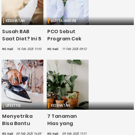
KESEHATAN
BERITA HARI INI
Susah BAB
PCO Sebut
Saat Diet? Ini 5
Program Cek
Penyebab dan
Kesehatan
16 Feb 2025 11:10
11 Feb 2025 09:12
MS Hadi
MS Hadi
Solusinya!
Gratis Bantu
Warga Hemat
Rp1 Juta Lebih
LIFESTYLE
KESEHATAN
Menyetrika
7 Tanaman
Bisa Bantu
Hias yang
Bakar Ratusan
Ampuh
09 Feb 2025 14:09
09 Feb 2025 11:11
MS Hadi
MS Hadi