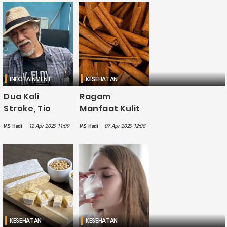
Bau Amis di
Kulkas
INFOTAINMENT
KESEHATAN
Dua Kali
Ragam
Stroke, Tio
Manfaat Kulit
Pakusadewo
Kayu Manis
12 Apr 2025 11:09
07 Apr 2025 12:08
MS Hadi
MS Hadi
Ubah Gaya
untuk
Hidup dan
Kesehatan,
Lebih Dekat
Salah Satunya
dengan Tuhan
Kaya
Antioksidan
KESEHATAN
KESEHATAN