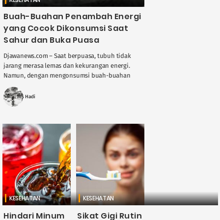
Buah-Buahan Penambah Energi
yang Cocok Dikonsumsi Saat
Sahur dan Buka Puasa
Djawanews.com – Saat berpuasa, tubuh tidak
jarang merasa lemas dan kekurangan energi.
Namun, dengan mengonsumsi buah-buahan
tertentu saat sahur dan berbuka, Anda bisa
menjaga stamina dan tetap ....
MS Hadi
KESEHATAN
KESEHATAN
Hindari Minum
Sikat Gigi Rutin