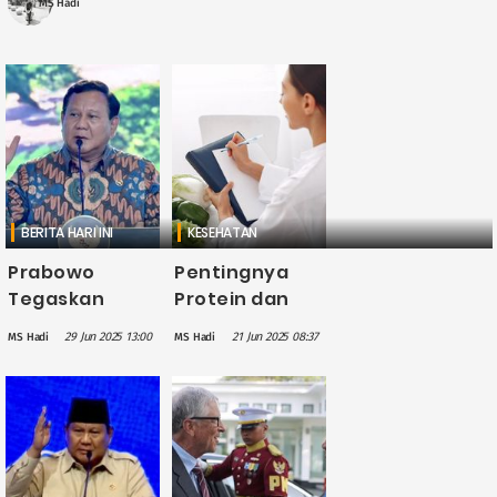
MS Hadi
Senior Samsung ....
BERITA HARI INI
KESEHATAN
Prabowo
Pentingnya
Tegaskan
Protein dan
Masyarakat
Cara
29 Jun 2025 13:00
21 Jun 2025 08:37
MS Hadi
MS Hadi
Kurang Mampu
Menghitung
Harus Dapat
Kebutuhan
Akses Layanan
Harian Anda
Kesehatan
Terbaik