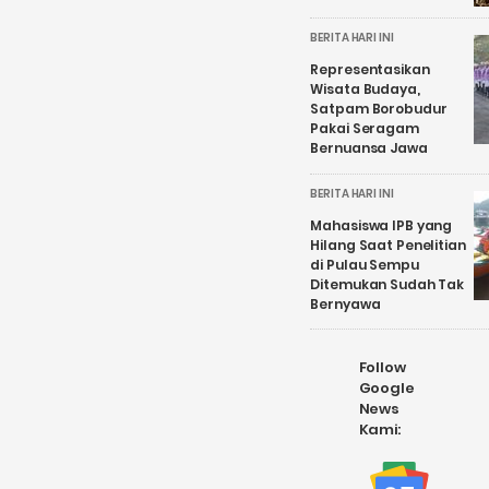
BERITA HARI INI
Representasikan
Wisata Budaya,
Satpam Borobudur
Pakai Seragam
Bernuansa Jawa
BERITA HARI INI
Mahasiswa IPB yang
Hilang Saat Penelitian
di Pulau Sempu
Ditemukan Sudah Tak
Bernyawa
Follow
Google
News
Kami: