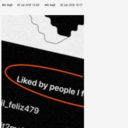
Terjemahan
Menggunakan
05 Jul 2025 15:08
28 Jun 2025 16:13
MS Hadi
MS Hadi
Berbasis AI
WhatsApp Demi
untuk Bahasa
Keamanan Data
Bugis, Upaya
Lestarikan
Bahasa Daerah