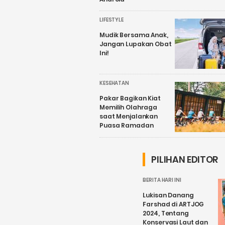
LIFESTYLE
Mudik Bersama Anak,
Jangan Lupakan Obat
Ini!
KESEHATAN
Pakar Bagikan Kiat
Memilih Olahraga
saat Menjalankan
Puasa Ramadan
PILIHAN EDITOR
BERITA HARI INI
Lukisan Danang
Farshad di ARTJOG
2024, Tentang
Konservasi Laut dan