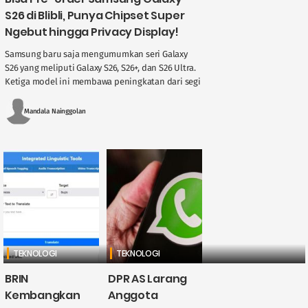
S26 di Blibli, Punya Chipset Super
Ngebut hingga Privacy Display!
Samsung baru saja mengumumkan seri Galaxy
S26 yang meliputi Galaxy S26, S26+, dan S26 Ultra.
Ketiga model ini membawa peningkatan dari segi
performa dan fitur teknologi terbaru, ....
Mandala Nainggolan
TEKNOLOGI
TEKNOLOGI
BRIN
DPR AS Larang
Kembangkan
Anggota