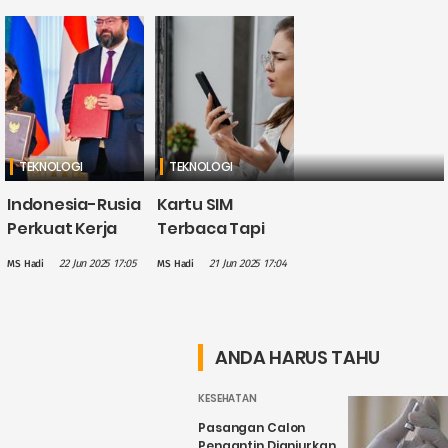
TEKNOLOGI
TEKNOLOGI
Indonesia-Rusia
Kartu SIM
Perkuat Kerja
Terbaca Tapi
Sama Digital,
Tak Ada Sinyal?
22 Jun 2025 17:05
21 Jun 2025 17:04
MS Hadi
MS Hadi
dari
Ini Penyebab
Pengembangan
dan Solusinya
SDM hingga
Keamanan Siber
ANDA HARUS TAHU
KESEHATAN
Pasangan Calon
Pengantin Dianjurkan