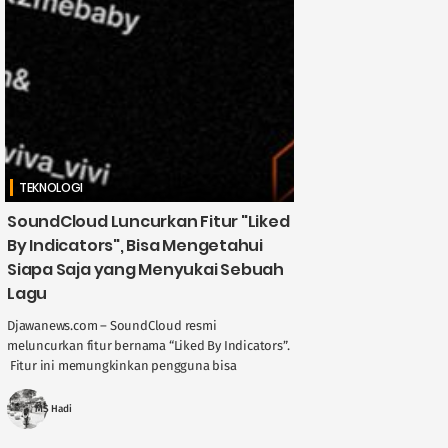
TEKNOLOGI
SoundCloud Luncurkan Fitur "Liked
By Indicators", Bisa Mengetahui
Siapa Saja yang Menyukai Sebuah
Lagu
Djawanews.com – SoundCloud resmi
meluncurkan fitur bernama “Liked By Indicators”.
Fitur ini memungkinkan pengguna bisa
mengetahui siapa saja yang menyukai sebuah
lagu, baik itu teman, penggemar lain, ....
MS Hadi