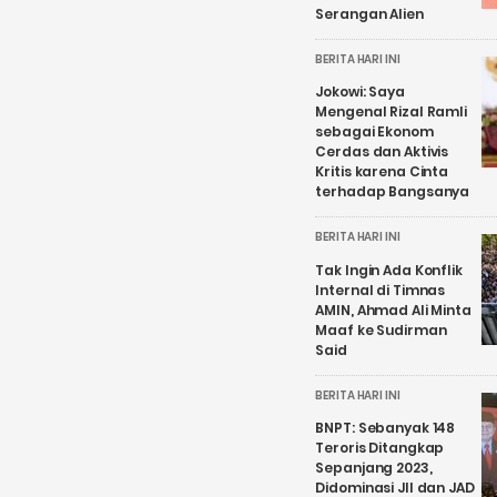
Serangan Alien
BERITA HARI INI
Jokowi: Saya
Mengenal Rizal Ramli
sebagai Ekonom
Cerdas dan Aktivis
Kritis karena Cinta
terhadap Bangsanya
BERITA HARI INI
Tak Ingin Ada Konflik
Internal di Timnas
AMIN, Ahmad Ali Minta
Maaf ke Sudirman
Said
BERITA HARI INI
BNPT: Sebanyak 148
Teroris Ditangkap
Sepanjang 2023,
Didominasi JII dan JAD