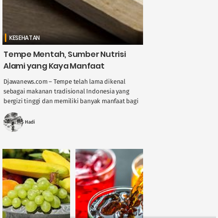
KESEHATAN
Tempe Mentah, Sumber Nutrisi
Alami yang Kaya Manfaat
Djawanews.com – Tempe telah lama dikenal
sebagai makanan tradisional Indonesia yang
bergizi tinggi dan memiliki banyak manfaat bagi
kesehatan. Kebanyakan orang mengonsumsi
tempe setelah dimasak, baik digoreng, ....
MS Hadi