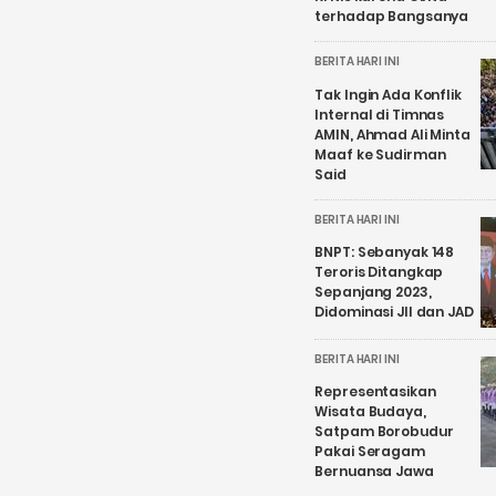
terhadap Bangsanya
BERITA HARI INI
Tak Ingin Ada Konflik
Internal di Timnas
AMIN, Ahmad Ali Minta
Maaf ke Sudirman
Said
BERITA HARI INI
BNPT: Sebanyak 148
Teroris Ditangkap
Sepanjang 2023,
Didominasi JII dan JAD
BERITA HARI INI
Representasikan
Wisata Budaya,
Satpam Borobudur
Pakai Seragam
Bernuansa Jawa