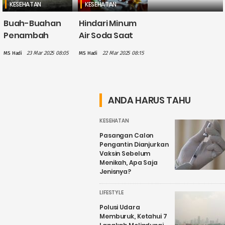
KESEHATAN
KESEHATAN
Buah-Buahan
Hindari Minum
Penambah
Air Soda Saat
Energi yang
Buka Puasa, Ini
23 Mar 2025 08:05
22 Mar 2025 08:15
MS Hadi
MS Hadi
Cocok
Dampaknya
Dikonsumsi
bagi Kesehatan
Saat Sahur dan
Buka Puasa
ANDA HARUS TAHU
KESEHATAN
Pasangan Calon
Pengantin Dianjurkan
Vaksin Sebelum
Menikah, Apa Saja
Jenisnya?
LIFESTYLE
Polusi Udara
Memburuk, Ketahui 7