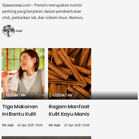
Djawanews.com – Protein merupakan nutrisi
penting yang berperan dalam pembentukan
otot, perbaikan sel, dan sistem imun. Namun,
kebutuhan protein tiap orang tidaklah sama.
Faktor seperti usia, jenis ....
MS Hadi
KESEHATAN
KESEHATAN
Tiga Makanan
Ragam Manfaat
Ini Bantu Kulit
Kulit Kayu Manis
Cerah dan Awet
untuk
20 Apr 2025 19:04
07 Apr 2025 12:08
MS Hadi
MS Hadi
Muda
Kesehatan,
Salah Satunya