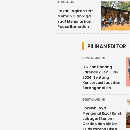
KESEHATAN
Pakar Bagikan Kiat
Memilih Olahraga
saat Menjalankan
Puasa Ramadan
PILIHAN EDITOR
BERITA HARI INI
Lukisan Danang
Farshad di ARTJOG
2024, Tentang
Konservasi Laut dan
Serangan Alien
BERITA HARI INI
Jokowi: Saya
Mengenal Rizal Ramli
sebagai Ekonom
Cerdas dan Aktivis
Kritis karena Cinta