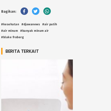
Bagikan:
#kesehatan
#djawanews
#air putih
#air minum
#banyak minum air
#blake froberg
BERITA TERKAIT