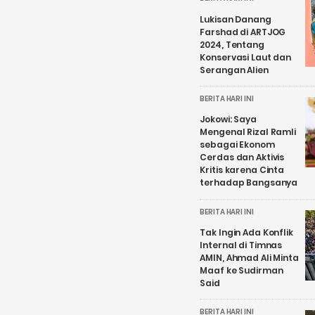
Lukisan Danang
Farshad di ARTJOG
2024, Tentang
Konservasi Laut dan
Serangan Alien
BERITA HARI INI
Jokowi: Saya
Mengenal Rizal Ramli
sebagai Ekonom
Cerdas dan Aktivis
Kritis karena Cinta
terhadap Bangsanya
BERITA HARI INI
Tak Ingin Ada Konflik
Internal di Timnas
AMIN, Ahmad Ali Minta
Maaf ke Sudirman
Said
BERITA HARI INI