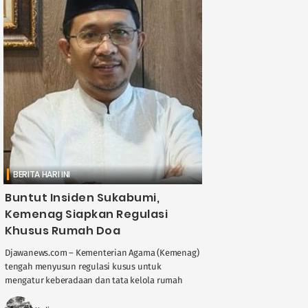
BERITA HARI INI
Buntut Insiden Sukabumi,
Kemenag Siapkan Regulasi
Khusus Rumah Doa
Djawanews.com – Kementerian Agama (Kemenag)
tengah menyusun regulasi kusus untuk
mengatur keberadaan dan tata kelola rumah
doa. Langkah ini diambil untuk mencegah
terulangnya insiden kekerasan seperti yang ....