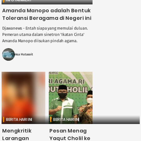
Amanda Manopo adalah Bentuk
Toleransi Beragama di Negeri ini
Djawanews - Entah siapa yang memulai duluan.
Pemeran utama dalam sinetron 'Ikatan Cinta'
Amanda Manopo diisukan pindah agama.
Pemicunya bisa dibilang sangat sepele. Kabarnya
Amanda Manopo ikut ....
Moksa Hutasoit
BERITA HARI INI
BERITA HARI INI
Mengkritik
Pesan Menag
Larangan
Yaqut Cholil ke