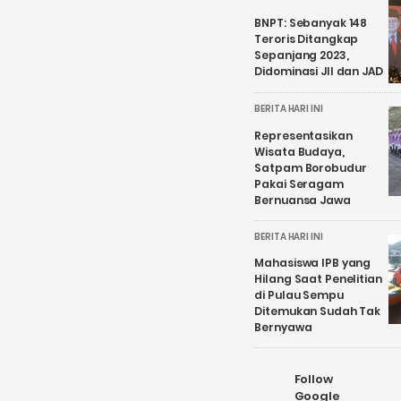
BNPT: Sebanyak 148
Teroris Ditangkap
Sepanjang 2023,
Didominasi JII dan JAD
BERITA HARI INI
Representasikan
Wisata Budaya,
Satpam Borobudur
Pakai Seragam
Bernuansa Jawa
BERITA HARI INI
Mahasiswa IPB yang
Hilang Saat Penelitian
di Pulau Sempu
Ditemukan Sudah Tak
Bernyawa
Follow
Google