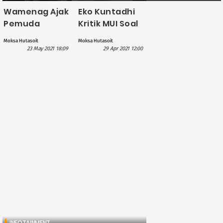
Wamenag Ajak
Eko Kuntadhi
Pemuda
Kritik MUI Soal
Kristen Ikut
Yahya Waloni:
Moksa Hutasoit
Moksa Hutasoit
Bantu Perkuat
Bikin
23 May 2021 18:09
29 Apr 2021 12:00
Moderasi
Sertifikasi,
Beragama
Sekarang
Sendal Jepit
Saja Bisa Jadi
Penceramah
INFOTAINMENT