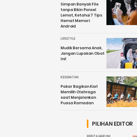
Simpan Banyak File
tanpa Bikin Ponsel
Lemot, Ketahui 7 Tips
Hemat Memori
Android
LIFESTYLE
Mudik Bersama Anak,
Jangan Lupakan Obat
Ini!
KESEHATAN
Pakar Bagikan Kiat
Memilih Olahraga
saat Menjalankan
Puasa Ramadan
PILIHAN EDITOR
BERITA HARI INI