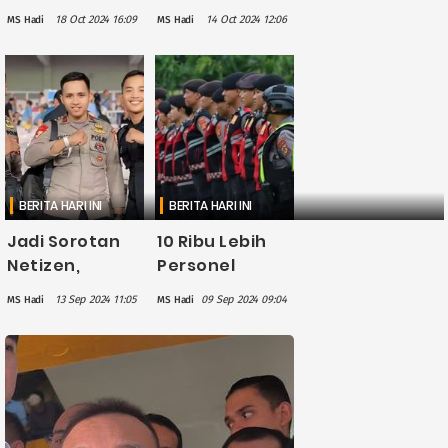
Satgas
Tanda
18 Oct 2024 16:09
14 Oct 2024 12:06
MS Hadi
MS Hadi
Amankan
Kehormatan
Pelantikan
Nugraha
Prabowo-
Sakanti ke 7
Gibran Minggu
Satuan Polri
20 Oktober
BERITA HARI INI
BERITA HARI INI
Jadi Sorotan
10 Ribu Lebih
Netizen,
Personel
Bharada E
Gabungan
13 Sep 2024 11:05
09 Sep 2024 09:04
MS Hadi
MS Hadi
Unggah Foto
Dikerahkan
Kembali
Kawal PON XXI
Bertugas usai
2024 di Aceh
Bebas
dan Sumut
Bersyarat