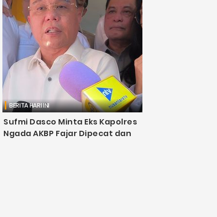
BERITA HARI INI
Sufmi Dasco Minta Eks Kapolres
Ngada AKBP Fajar Dipecat dan
Dihukum Berat
Djawanews.com – Wakil Ketua DPR RI Sufmi Dasco
Ahmad mengatakan tidak akan meminta Komisi
III DPR memanggil Kapolri Jenderal Listyo Sigit
Prabowo terkait kasus pencabulan anak dan ....
MS Hadi