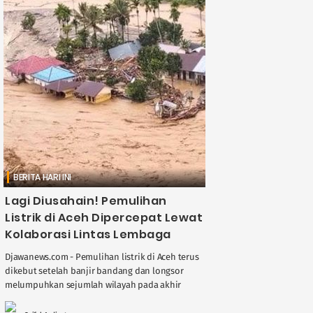
BERITA HARI INI
Lagi Diusahain! Pemulihan
Listrik di Aceh Dipercepat Lewat
Kolaborasi Lintas Lembaga
Djawanews.com - Pemulihan listrik di Aceh terus
dikebut setelah banjir bandang dan longsor
melumpuhkan sejumlah wilayah pada akhir
pekan lalu. Pemerintah pusat, Pemerintah
Provinsi Aceh, TNI, ....