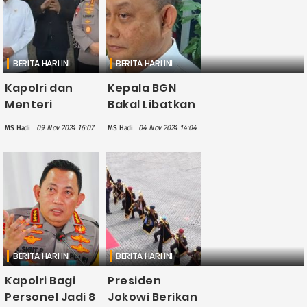
BERITA HARI INI
BERITA HARI INI
Kapolri dan
Kepala BGN
Menteri
Bakal Libatkan
ATR/BPN
Polri sebagai
09 Nov 2024 16:07
04 Nov 2024 14:04
MS Hadi
MS Hadi
Segera Bentuk
Mitra Strategis
Satgas
Program
Berantas
Makan Bergizi
Mafia Tanah
Gratis
BERITA HARI INI
BERITA HARI INI
Kapolri Bagi
Presiden
Personel Jadi 8
Jokowi Berikan