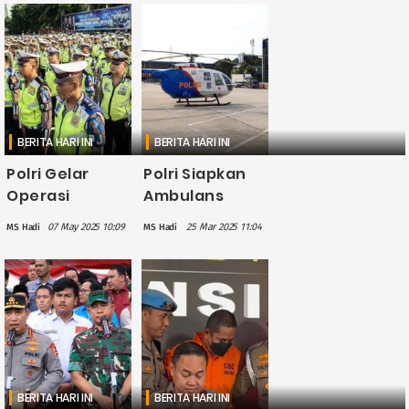
Tanda
dan Polri
Kehormatan
Lindungi Jaksa
Nugraha
Sakanti
kepada Tujuh
Satuan Polri
BERITA HARI INI
BERITA HARI INI
Polri Gelar
Polri Siapkan
Operasi
Ambulans
Kewilayahan
Udara
07 May 2025 10:09
25 Mar 2025 11:04
MS Hadi
MS Hadi
Berantas
Antisipasi
Premanisme
Keadaan
Serentak
Darurat Saat
Seluruh
Mudik Lebaran
Indonesia
2025
BERITA HARI INI
BERITA HARI INI