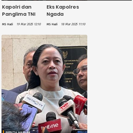
Kapolri dan
Eks Kapolres
Panglima TNI
Ngada
Sepakat
Dipecat,
19 Mar 2025 12:10
18 Mar 2025 11:10
MS Hadi
MS Hadi
Investigasi
Terbukti
Penembakan
Bersalah
Tiga Polisi di
dalam Kasus
Way Kanan
Pencabulan
Lampung
Anak
BERITA HARI INI