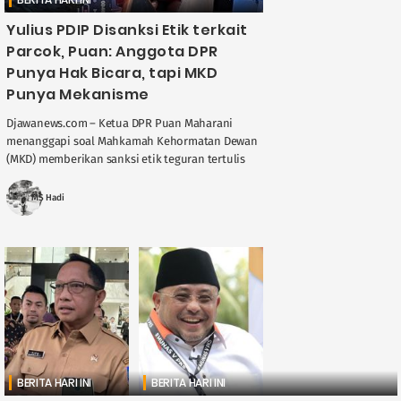
Yulius PDIP Disanksi Etik terkait
Parcok, Puan: Anggota DPR
Punya Hak Bicara, tapi MKD
Punya Mekanisme
Djawanews.com – Ketua DPR Puan Maharani
menanggapi soal Mahkamah Kehormatan Dewan
(MKD) memberikan sanksi etik teguran tertulis
kepada anggota Komisi I DPR dari Fraksi PDIP
Yulius Setiarto ....
MS Hadi
BERITA HARI INI
BERITA HARI INI