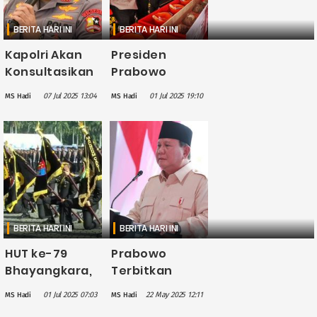
BERITA HARI INI
BERITA HARI INI
Kapolri Akan
Presiden
Konsultasikan
Prabowo
Calon
Luncurkan
07 Jul 2025 13:04
01 Jul 2025 19:10
MS Hadi
MS Hadi
Wakapolri
SPPG Polri di
dengan
Peringatan
Presiden
HUT Ke-79
Prabowo
Bhayangkara
BERITA HARI INI
BERITA HARI INI
HUT ke-79
Prabowo
Bhayangkara,
Terbitkan
Prabowo
Perpres
01 Jul 2025 07:03
22 May 2025 12:11
MS Hadi
MS Hadi
Anugerahkan
Libatkan TNI