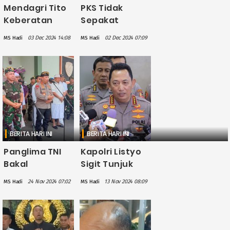
Mendagri Tito
PKS Tidak
Keberatan
Sepakat
soal Usulan
dengan PDIP
03 Dec 2024 14:08
02 Dec 2024 07:09
MS Hadi
MS Hadi
Polri di Bawah
soal Polri di
Kemendagri
Bawah
Kemendagri:
Kemunduran
Besar!
BERITA HARI INI
BERITA HARI INI
Panglima TNI
Kapolri Listyo
Bakal
Sigit Tunjuk
Kerahkan 157
Ahmad Dofiri
24 Nov 2024 07:02
13 Nov 2024 08:09
MS Hadi
MS Hadi
Ribu Personel
Jadi Wakapolri
Kawal Pilkada
Gantikan Agus
Serentak 2024
Andrianto