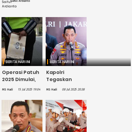
Saiful Ardianto
BERITA HARI INI
BERITA HARI INI
Operasi Patuh
Kapolri
2025 Dimulai,
Tegaskan
Polisi Sasar 15
Robot Polisi
15 Jul 2025 19:04
08 Jul 2025 20:38
MS Hadi
MS Hadi
Jenis
Belum Pakai
Pelanggaran
Anggaran
Lalu Lintas
Negara karena
Masih Tahap
Uji Coba