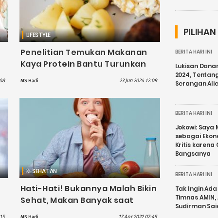
PILIHAN
LIFESTYLE
Penelitian Temukan Makanan
BERITA HARI INI
Kaya Protein Bantu Turunkan
Lukisan Dana
Berat Badan dan Ubah
2024, Tentang
:08
23 Jun 2024 12:09
MS Hadi
Serangan Ali
Mikrobioma Usus
BERITA HARI INI
Jokowi: Saya 
sebagai Ekon
Kritis karena
Bangsanya
KESEHATAN
BERITA HARI INI
Hati-Hati! Bukannya Malah Bikin
Tak Ingin Ada 
Timnas AMIN,
Sehat, Makan Banyak saat
Sudirman Sai
Sahur Memicu 5 Risiko Ini
:15
17 Apr 2022 07:45
MS Hadi