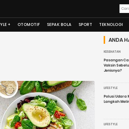
TYLE
OTOMOTIF
SEPAK BOLA
SPORT
TEKNOLOGI
ANDA H
KESEHATAN
Pasangan Cal
Vaksin Sebel
Jenisnya?
LIFESTYLE
Polusi Udara
Langkah Meli
LIFESTYLE