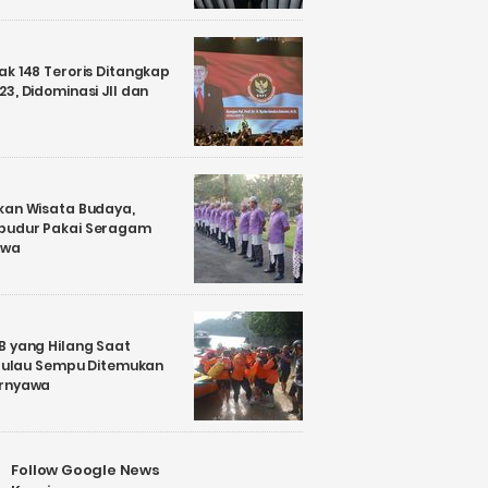
k 148 Teroris Ditangkap
3, Didominasi JII dan
kan Wisata Budaya,
budur Pakai Seragam
awa
B yang Hilang Saat
i Pulau Sempu Ditemukan
ernyawa
Follow Google News