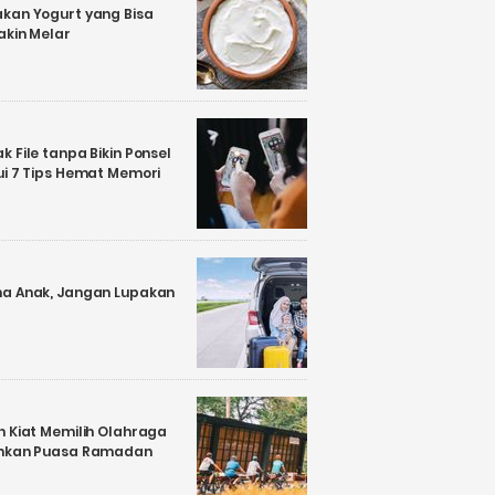
kan Yogurt yang Bisa
akin Melar
 File tanpa Bikin Ponsel
ui 7 Tips Hemat Memori
a Anak, Jangan Lupakan
n Kiat Memilih Olahraga
ankan Puasa Ramadan