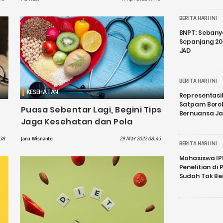
BERITA HARI INI
BNPT: Sebanya
Sepanjang 202
JAD
BERITA HARI INI
KESEHATAN
Representasi
Satpam Boro
Puasa Sebentar Lagi, Begini Tips
Bernuansa J
Jaga Kesehatan dan Pola
Makan Saat Puasa
38
29 Mar 2022 08:43
Janu Wisnanto
BERITA HARI INI
Mahasiswa IP
Penelitian d
Sudah Tak B