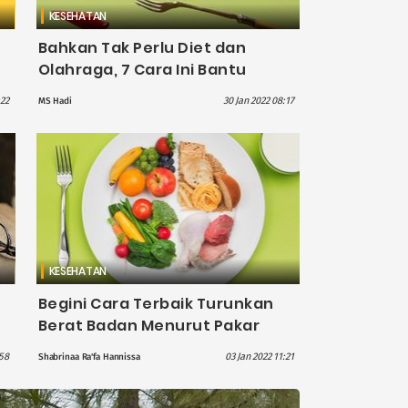
KESEHATAN
Bahkan Tak Perlu Diet dan
Olahraga, 7 Cara Ini Bantu
Turunkan Berat Badan
:22
30 Jan 2022 08:17
MS Hadi
KESEHATAN
Begini Cara Terbaik Turunkan
Berat Badan Menurut Pakar
:58
03 Jan 2022 11:21
Shabrinaa Ra'fa Hannissa