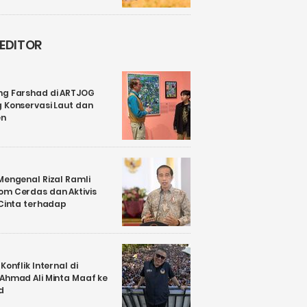
 EDITOR
ng Farshad di ARTJOG
 Konservasi Laut dan
en
Mengenal Rizal Ramli
om Cerdas dan Aktivis
 Cinta terhadap
Konflik Internal di
 Ahmad Ali Minta Maaf ke
d