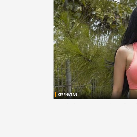
KESEHATAN
Penderita Asam Lambung? 5 Ol
Sakitnya dalam Sekejap
Djawanews.com – Menjadi seorang penderita 
lantaran sakit nyeri pada bagian perut yang se
....