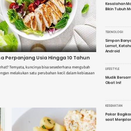
Kesalahan Ma
Bikin Tubuh M
TEKNOLOGI
Simpan Banyak
Lemot, Ketah
Android
 Bisa Perpanjang Usia Hingga 10 Tahun
sehat? Ternyata, kuncinya bisa sesederhana mengubah
LIFESTYLE
dengan melakukan satu perubahan kecil dalam kebiasaan
Mudik Bersam
Obat Ini!
KESEHATAN
Pakar Bagika
saat Menjal