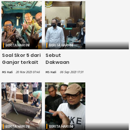
Hukum terkait
Penegakan
Bagi-bagi Susu
Hukum Era
Gratis di CFD
Jokowi
BERITA HARI INI
BERITA HARI INI
Soal Skor 5 dari
Sebut
Ganjar terkait
Dakwaan
Penegakan
Jaksa
20 Nov 2023 07:46
06 Sep 2023 17:31
MS Hadi
MS Hadi
Hukum Era
Kedaluwarsa,
Jokowi,
Rafael Alun
Mahfud: Itu
Trisambodo
Sesudah
Minta Bebas
Putusan MK
BERITA HARI INI
BERITA HARI INI