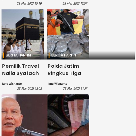
Kalteng
Bareskrim Soal
28 Mar 2023 15:19
28 Mar 2023 13:57
Menjadi
Rp349 T
Tersangka
Korupsi
BERITA HARI INI
BERITA HARI INI
Pemilik Travel
Polda Jatim
Naila Syafaah
Ringkus Tiga
Resmi Jadi
Penjual Bahan
Janu Wisnanto
Janu Wisnanto
Tersangka
Peledak,
28 Mar 2023 12:02
28 Mar 2023 11:37
Penipuan
Amankan 231
Umrah
Kilogram
Bahan Peledak