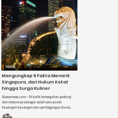
TRAVEL
Mengungkap 9 Fakta Menarik
Singapura, dari Hukum Ketat
hingga Surga Kuliner
Djawanews.com – Di balik kemegahan gedung
dan statusnya sebagai salah satu pusat
keuangan keuangan dan perdagangan dunia,
Singapura menyimpan banyak fakta unik yang
patut dikulik. Meski wilayahnya ....