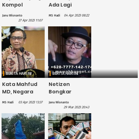
Kompol
Ada Lagi
Achiruddin
Hukuman Mati
04 Apr 2023 08:22
Janu Wisnanto
MS Hadi
Hasibuan:
dan Penjara
27 Apr 2023 11:07
Pernah
Seumur Hidup,
Menendang
Digantikan
Pria Tua
dengan Ini
Hingga
Tersungkur
BERITA HARI INI
BERITA HARI INI
Kata Mahfud
Netizen
MD, Negara
Bongkar
Lebih Baik
Nama-nama
03 Apr 2023 13:37
MS Hadi
Janu Wisnanto
Punya DPR dan
Artis yang
29 Mar 2023 20:43
Parpol
Diduga
Meskipun Jelek
Promosikan
Judi Online,
Mulai dari Deny