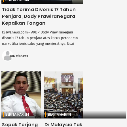
Tidak Terima Divonis 17 Tahun
Penjara, Dody Prawiranegara
Kepalkan Tangan
Djawanews.com – AKBP Dody Prawiranegara
divonis 17 tahun penjara atas kasus peredaran
narkotika jenis sabu yang menjeratnya. Usai
mendengar putusan hakim, AKBP Dody
Prawiranegara kemudian berbalik badan dan ....
Janu Wisnanto
BERITA HARI INI
BERITA HARI INI
Sepak Terjang
Di Malaysia Tak