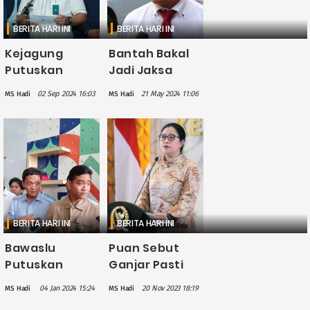
BERITA HARI INI
BERITA HARI INI
Kejagung
Bantah Bakal
Putuskan
Jadi Jaksa
Tunda Proses
Agung, Ini
02 Sep 2024 16:03
21 May 2024 11:06
MS Hadi
MS Hadi
Hukum Cakada
Alasan Yusril
2024: Bukan
Mundur dari
Melindungi
Ketum PBB
Kejahatan
BERITA HARI INI
BERITA HARI INI
Bawaslu
Puan Sebut
Putuskan
Ganjar Pasti
Gibran
Punya Data
04 Jan 2024 15:24
20 Nov 2023 18:19
MS Hadi
MS Hadi
Langgar
Soal Skor 5