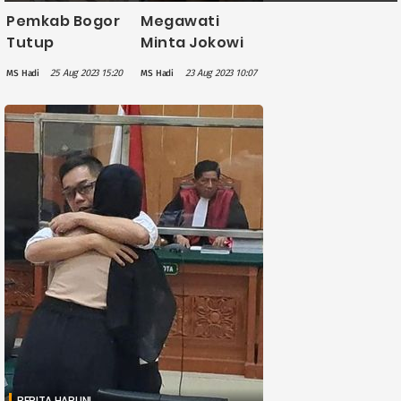
Pemkab Bogor
Megawati
Tutup
Minta Jokowi
Perusahaan di
Bubarkan KPK,
25 Aug 2023 15:20
23 Aug 2023 10:07
MS Hadi
MS Hadi
Gunung Putri
Novel
yang Terbukti
Baswedan:
Cemari Sungai
Sindiran
Cileungsi
karena Bekerja
Tak Efektif
BERITA HARI INI