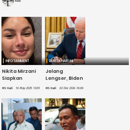
MS Hadi
INFOTAINMENT
BERITA HARI INI
Nikita Mirzani
Jelang
Siapkan
Lengser, Biden
Gugatan
Beri
16 May 2025 13:05
02 Dec 2024 16:06
MS Hadi
MS Hadi
terhadap Reza
Pengampunan
Gladys atas
untuk
Dugaan
Putranya
Wanprestasi
dalam Kasus
Pajak dan
Senjata Ilegal