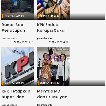
Caknan Hingga
Ari Lasso
BERITA HARI INI
BERITA HARI INI
Ramai Soal
KPK Endus
Penutupan
Korupsi Cukai
Patung Bunda
Rokok di
Janu Wisnanto
Janu Wisnanto
Maria,
Pelabuhan
29 Mar 2023 15:11
28 Mar 2023 18:55
Kapolres Kulon
Bebas Bintan
Progo
Kepri, Negara
Dimutasi
Rugi Ratusan
Miliar
BERITA HARI INI
BERITA HARI INI
KPK Tetapkan
Mahfud MD
Bupati dan
dan Sri Mulyani
Anggota DPR di
Dilaporkan ke
Janu Wisnanto
Janu Wisnanto