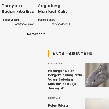
Ternyata
Segudang
Badan Kita Bisa
Manfaat Kulit
Gemuk Jika
Jeruk yang
Puspita Susanti
Puspita Susanti
Konsumsi
Tidak Terduga
22 Jan 2021 11:03
14 Jul 2020 10:16
Buah-buahan
di Malam Hari
No more data
ANDA HARUS TAHU
KESEHATAN
Pasangan Calon
Pengantin Dianjurkan
Vaksin Sebelum
Menikah, Apa Saja
Jenisnya?
LIFESTYLE
Polusi Udara