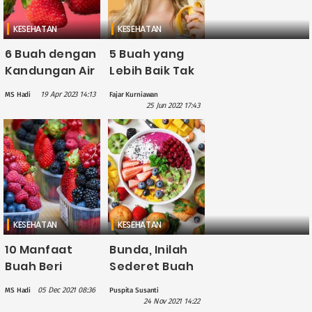
KESEHATAN
KESEHATAN
6 Buah dengan
5 Buah yang
Kandungan Air
Lebih Baik Tak
Tinggi, Bantu
Dioalah
19 Apr 2023 14:13
MS Hadi
Fajar Kurniawan
Cegah
Menjadi
25 Jun 2022 17:43
Dehidrasi
Minuman Jus:
Mulai dari
Pisang,
Mangga
hingga Alpukat
KESEHATAN
KESEHATAN
10 Manfaat
Bunda, Inilah
Buah Beri
Sederet Buah
untuk
yang Baik
05 Dec 2021 08:36
MS Hadi
Puspita Susanti
Kesehatan, di
untuk Bantu
24 Nov 2021 14:22