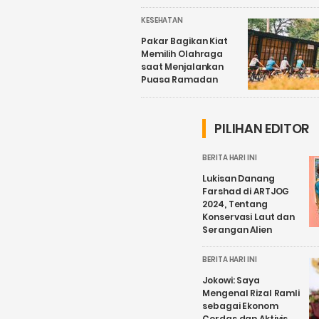
KESEHATAN
Pakar Bagikan Kiat
Memilih Olahraga
saat Menjalankan
Puasa Ramadan
PILIHAN EDITOR
BERITA HARI INI
Lukisan Danang
Farshad di ARTJOG
2024, Tentang
Konservasi Laut dan
Serangan Alien
BERITA HARI INI
Jokowi: Saya
Mengenal Rizal Ramli
sebagai Ekonom
Cerdas dan Aktivis