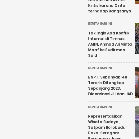
Kritis karena Cinta
terhadap Bangsanya
BERITA HARI INI
Tak Ingin Ada Konflik
Internal di Timnas
AMIN, Ahmad Ali Minta
Maaf ke Sudirman
Said
BERITA HARI INI
BNPT: Sebanyak 148
Teroris Ditangkap
Sepanjang 2023,
Didominasi JII dan JAD
BERITA HARI INI
Representasikan
Wisata Budaya,
Satpam Borobudur
Pakai Seragam
Bernuansa Jawa