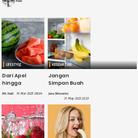
MS Hadi
LIFESTYLE
KESEHATAN
Dari Apel
Jangan
hingga
Simpan Buah
Semangka, Ini
Ini di Dalam
16 Mar 2025 08:04
MS Hadi
Janu Wisnanto
Tips Memilih
Kulkas,
31 May 2023 22:33
Buah Segar
Bahaya!
dan
Berkualitas