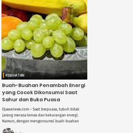
KESEHATAN
Buah-Buahan Penambah Energi
yang Cocok Dikonsumsi Saat
Sahur dan Buka Puasa
Djawanews.com – Saat berpuasa, tubuh tidak
jarang merasa lemas dan kekurangan energi.
Namun, dengan mengonsumsi buah-buahan
tertentu saat sahur dan berbuka, Anda bisa
menjaga stamina dan tetap ....