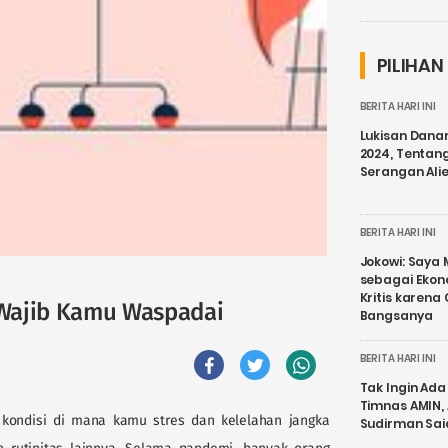
PILIHAN
BERITA HARI INI
Lukisan Dana
2024, Tentang
Serangan Ali
BERITA HARI INI
Jokowi: Saya 
sebagai Ekon
Kritis karena
Wajib Kamu Waspadai
Bangsanya
BERITA HARI INI
Tak Ingin Ada 
Timnas AMIN,
 kondisi di mana kamu stres dan kelelahan jangka
Sudirman Sai