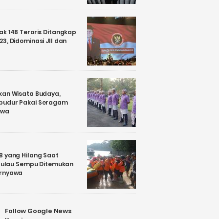
k 148 Teroris Ditangkap
3, Didominasi JII dan
kan Wisata Budaya,
budur Pakai Seragam
awa
B yang Hilang Saat
i Pulau Sempu Ditemukan
ernyawa
Follow Google News