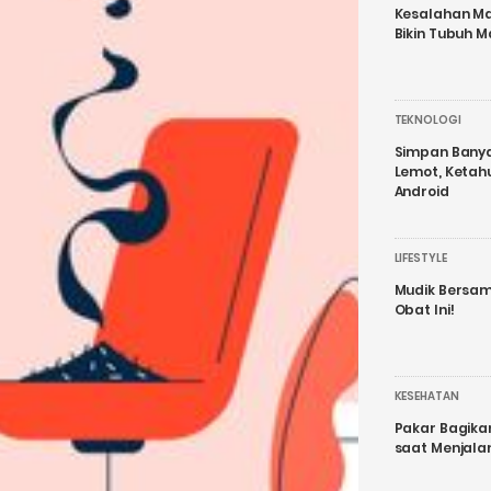
Kesalahan Ma
Bikin Tubuh M
TEKNOLOGI
Simpan Banyak
Lemot, Ketah
Android
LIFESTYLE
Mudik Bersam
Obat Ini!
KESEHATAN
Pakar Bagika
saat Menjal