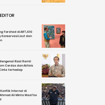
 EDITOR
ng Farshad di ARTJOG
 Konservasi Laut dan
en
Mengenal Rizal Ramli
om Cerdas dan Aktivis
 Cinta terhadap
Konflik Internal di
 Ahmad Ali Minta Maaf ke
d