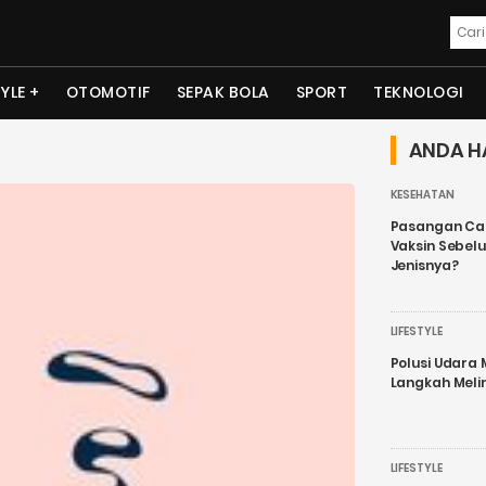
TYLE
OTOMOTIF
SEPAK BOLA
SPORT
TEKNOLOGI
ANDA H
KESEHATAN
Pasangan Cal
Vaksin Sebel
Jenisnya?
LIFESTYLE
Polusi Udara
Langkah Meli
LIFESTYLE