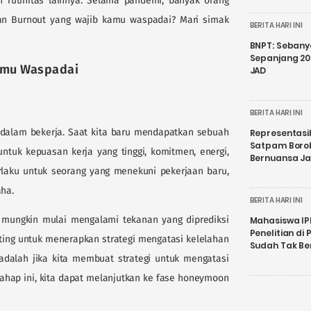
 rutinitas lainnya. Selama pandemi, banyak orang
an Burnout yang wajib kamu waspadai? Mari simak
BERITA HARI INI
BNPT: Sebanya
Sepanjang 202
amu Waspadai
JAD
BERITA HARI INI
 dalam bekerja. Saat kita baru mendapatkan sebuah
Representasi
Satpam Boro
untuk kepuasan kerja yang tinggi, komitmen, energi,
Bernuansa J
erlaku untuk seorang yang menekuni pekerjaan baru,
ha.
BERITA HARI INI
a mungkin mulai mengalami tekanan yang diprediksi
Mahasiswa IP
Penelitian d
penting untuk menerapkan strategi mengatasi kelelahan
Sudah Tak B
 adalah jika kita membuat strategi untuk mengatasi
tahap ini, kita dapat melanjutkan ke fase honeymoon