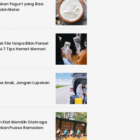
kan Yogurt yang Bisa
akin Melar
 File tanpa Bikin Ponsel
ui 7 Tips Hemat Memori
a Anak, Jangan Lupakan
n Kiat Memilih Olahraga
ankan Puasa Ramadan