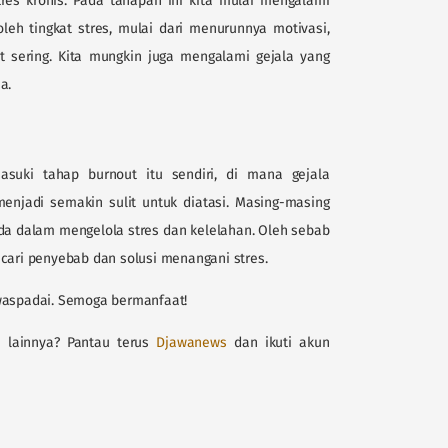
tres kronis. Pada tahapan ini kita mulai mengalami
leh tingkat stres, mulai dari menurunnya motivasi,
t sering. Kita mungkin juga mengalami gejala yang
a.
suki tahap burnout itu sendiri, di mana gejala
menjadi semakin sulit untuk diatasi. Masing-masing
da dalam mengelola stres dan kelelahan. Oleh sebab
ncari penyebab dan solusi menangani stres.
 waspadai. Semoga bermanfaat!
n lainnya? Pantau terus
Djawanews
dan ikuti akun