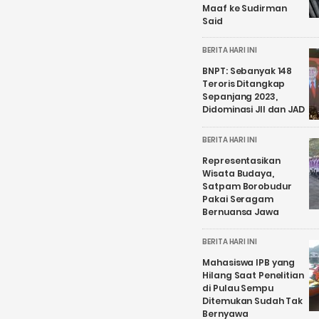
Maaf ke Sudirman
Said
BERITA HARI INI
BNPT: Sebanyak 148
Teroris Ditangkap
Sepanjang 2023,
Didominasi JII dan JAD
BERITA HARI INI
Representasikan
Wisata Budaya,
Satpam Borobudur
Pakai Seragam
Bernuansa Jawa
BERITA HARI INI
Mahasiswa IPB yang
Hilang Saat Penelitian
di Pulau Sempu
Ditemukan Sudah Tak
Bernyawa