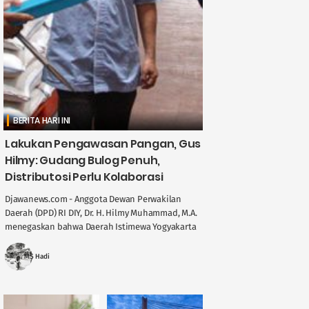
BERITA HARI INI
Lakukan Pengawasan Pangan, Gus
Hilmy: Gudang Bulog Penuh,
Distributosi Perlu Kolaborasi
Djawanews.com - Anggota Dewan Perwakilan
Daerah (DPD) RI DIY, Dr. H. Hilmy Muhammad, M.A.
menegaskan bahwa Daerah Istimewa Yogyakarta
memegang peran penting dalam menjaga
stabilitas ....
MS Hadi