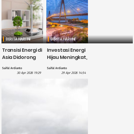
BERITA HARI INI
BERITA HARI INI
Transisi Energi di
Investasi Energi
Asia Didorong
Hijau Meningkat,
British
CATL Himpun
Saiful Ardianto
Saiful Ardianto
International
Dana US$5
30 Apr 2026 19:29
29 Apr 2026 14:54
Investment
Miliar?
dengan
Pendanaan £1,1
Miliar