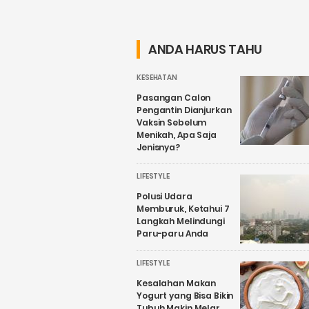
Penguatan
Daerah Harus
Wisata Air
Nyata, Bukan
Candirejo,
Sekadar
ANDA HARUS TAHU
Kenapa?
Wacana
KESEHATAN
Pasangan Calon
Pengantin Dianjurkan
Vaksin Sebelum
Menikah, Apa Saja
Jenisnya?
LIFESTYLE
Polusi Udara
Memburuk, Ketahui 7
Langkah Melindungi
Paru-paru Anda
LIFESTYLE
Kesalahan Makan
Yogurt yang Bisa Bikin
Tubuh Makin Melar