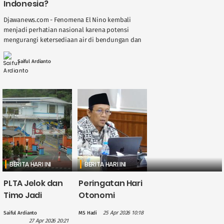
Indonesia?
Djawanews.com - Fenomena El Nino kembali
menjadi perhatian nasional karena potensi
mengurangi ketersediaan air di bendungan dan
sungai, berdampak langsung pada kinerja
Pembangkit Listrik Tenaga Air ( ....
Saiful Ardianto
BERITA HARI INI
BERITA HARI INI
PLTA Jelok dan
Peringatan Hari
Timo Jadi
Otonomi
Perhatian PLN
Daerah, Gus
25 Apr 2026 10:18
Saiful Ardianto
MS Hadi
dalam
Hilmy: Hak
27 Apr 2026 20:21