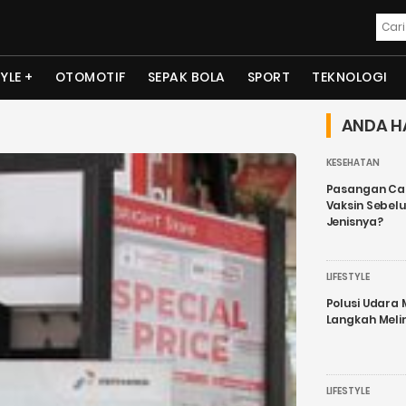
TYLE
OTOMOTIF
SEPAK BOLA
SPORT
TEKNOLOGI
ANDA H
KESEHATAN
Pasangan Cal
Vaksin Sebel
Jenisnya?
LIFESTYLE
Polusi Udara
Langkah Meli
LIFESTYLE