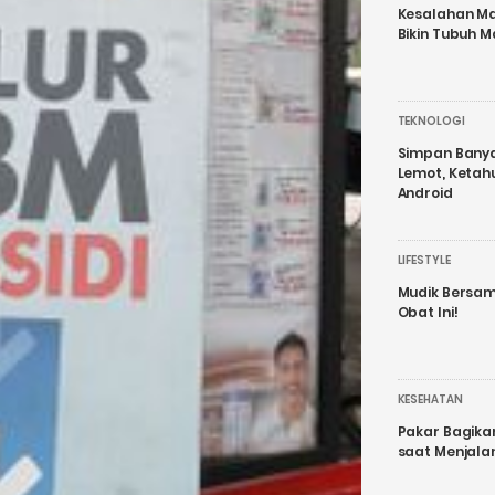
Kesalahan Ma
Bikin Tubuh M
TEKNOLOGI
Simpan Banyak
Lemot, Ketah
Android
LIFESTYLE
Mudik Bersam
Obat Ini!
KESEHATAN
Pakar Bagika
saat Menjal