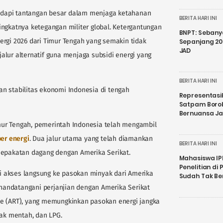
dapi tantangan besar dalam menjaga ketahanan
BERITA HARI INI
ngkatnya ketegangan militer global. Ketergantungan
BNPT: Sebanya
ergi 2026 dari Timur Tengah yang semakin tidak
Sepanjang 202
JAD
lur alternatif guna menjaga subsidi energi yang
BERITA HARI INI
n stabilitas ekonomi Indonesia di tengah
Representasi
Satpam Boro
Bernuansa J
ur Tengah, pemerintah Indonesia telah mengambil
ber energi
. Dua jalur utama yang telah diamankan
BERITA HARI INI
sepakatan dagang dengan Amerika Serikat.
Mahasiswa IP
Penelitian d
iki akses langsung ke pasokan minyak dari Amerika
Sudah Tak B
menandatangani perjanjian dengan Amerika Serikat
de (ART), yang memungkinkan pasokan energi jangka
yak mentah, dan LPG.