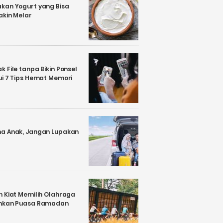
kan Yogurt yang Bisa
akin Melar
 File tanpa Bikin Ponsel
ui 7 Tips Hemat Memori
a Anak, Jangan Lupakan
n Kiat Memilih Olahraga
ankan Puasa Ramadan