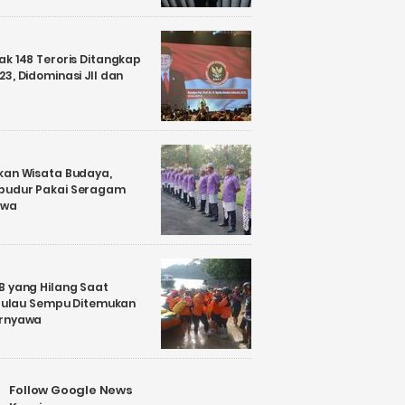
k 148 Teroris Ditangkap
3, Didominasi JII dan
kan Wisata Budaya,
budur Pakai Seragam
awa
B yang Hilang Saat
i Pulau Sempu Ditemukan
ernyawa
Follow Google News