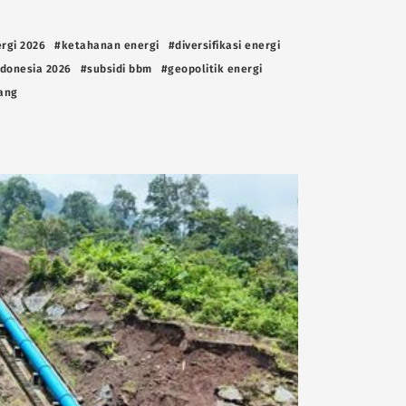
ergi 2026
#ketahanan energi
#diversifikasi energi
ndonesia 2026
#subsidi bbm
#geopolitik energi
ang