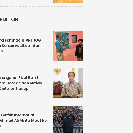
 EDITOR
ng Farshad di ARTJOG
 Konservasi Laut dan
en
Mengenal Rizal Ramli
om Cerdas dan Aktivis
 Cinta terhadap
Konflik Internal di
 Ahmad Ali Minta Maaf ke
d