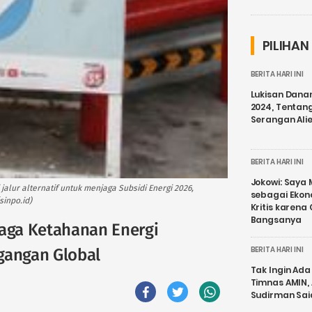
PILIHAN
BERITA HARI INI
Lukisan Dana
2024, Tentang
Serangan Ali
BERITA HARI INI
Jokowi: Saya 
lur alternatif untuk menjaga Subsidi Energi 2026,
sebagai Ekon
inpo.id)
Kritis karena
Bangsanya
jaga Ketahanan Energi
BERITA HARI INI
gangan Global
Tak Ingin Ada 
Timnas AMIN,
Sudirman Sai