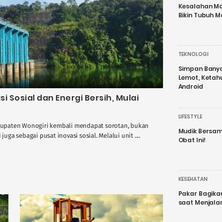
Kesalahan Ma
Bikin Tubuh M
TEKNOLOGI
Simpan Banyak
Lemot, Ketah
Android
i Sosial dan Energi Bersih, Mulai
LIFESTYLE
upaten Wonogiri kembali mendapat sorotan, bukan
Mudik Bersam
juga sebagai pusat inovasi sosial. Melalui unit ....
Obat Ini!
KESEHATAN
Pakar Bagika
saat Menjal