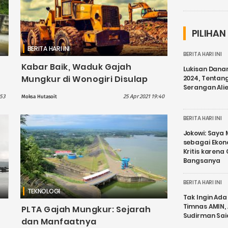
PILIHAN
BERITA HARI INI
BERITA HARI INI
Kabar Baik, Waduk Gajah
Lukisan Dana
Mungkur di Wonogiri Disulap
2024, Tentang
Serangan Ali
h
Layaknya Wisata Guatape Dam
53
25 Apr 2021 19:40
Moksa Hutasoit
Kolombia
BERITA HARI INI
Jokowi: Saya 
sebagai Ekon
Kritis karena
Bangsanya
BERITA HARI INI
TEKNOLOGI
Tak Ingin Ada 
Timnas AMIN,
PLTA Gajah Mungkur: Sejarah
Sudirman Sai
dan Manfaatnya