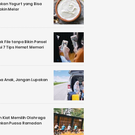
kan Yogurt yang Bisa
akin Melar
 File tanpa Bikin Ponsel
ui 7 Tips Hemat Memori
a Anak, Jangan Lupakan
n Kiat Memilih Olahraga
ankan Puasa Ramadan