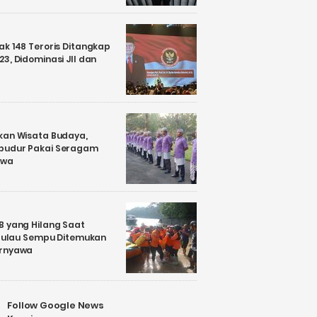
k 148 Teroris Ditangkap
3, Didominasi JII dan
kan Wisata Budaya,
budur Pakai Seragam
awa
B yang Hilang Saat
i Pulau Sempu Ditemukan
ernyawa
Follow Google News