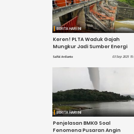
BERITA HARI INI
Keren! PLTA Waduk Gajah
Mungkur Jadi Sumber Energi
dan Kehidupan di Jawa Tenga
03 Sep 2025 15:
Saiful Ardianto
BERITA HARI INI
Penjelasan BMKG Soal
Fenomena Pusaran Angin