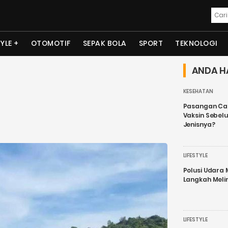
TYLE
OTOMOTIF
SEPAK BOLA
SPORT
TEKNOLOGI
ANDA H
KESEHATAN
Pasangan Cal
Vaksin Sebel
Jenisnya?
LIFESTYLE
Polusi Udara
Langkah Meli
LIFESTYLE