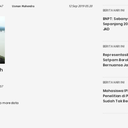
:47
12 Sep 2019 05:20
Usman Mahendra
BERITA HARI INI
BNPT: Sebanya
Sepanjang 202
JAD
BERITA HARI INI
Representasi
Satpam Boro
Bernuansa J
ah
BERITA HARI INI
57
Mahasiswa IP
Penelitian d
Sudah Tak B
o more data