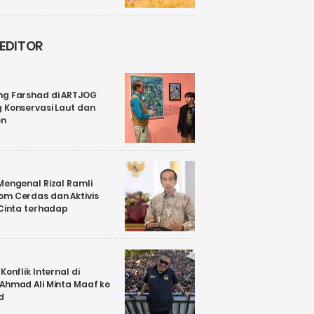
 EDITOR
ng Farshad di ARTJOG
 Konservasi Laut dan
en
Mengenal Rizal Ramli
om Cerdas dan Aktivis
 Cinta terhadap
Konflik Internal di
 Ahmad Ali Minta Maaf ke
d