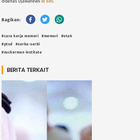
dibahas Djawanews
di sini
.
Bagikan:
#cara kerja memori
#memori
#otak
#ptsd
#serba-serbi
#zuckerman institute
BERITA TERKAIT