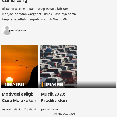
Cuma Iseng
Djawanews.com – Nama Asep Ismatullah ramai
menjadi sorotan warganet TikTok. Pasalnya nama
Asep Ismatullah menjadi imam di Masjid Al-
Akhyar di Dubai. Seperti apa perjalanan pemuda
asal Lebak ....
Janu Wisnanto
SERBA-SERBI
SERBA-SERBI
Motivasi Religi:
Mudik 2023:
Cara Melakukan
Prediksi dan
Tobat Agar
Panduan Hindari
08 Apr 2023 08:44
MS Hadi
Janu Wisnanto
Diterima Allah
Kemacetan
04 Apr 2023 13:26