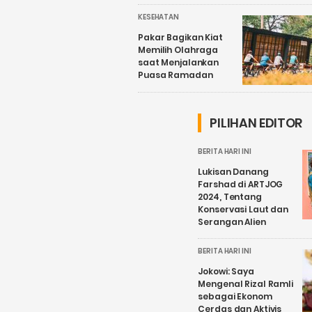
KESEHATAN
Pakar Bagikan Kiat
Memilih Olahraga
saat Menjalankan
Puasa Ramadan
PILIHAN EDITOR
BERITA HARI INI
Lukisan Danang
Farshad di ARTJOG
2024, Tentang
Konservasi Laut dan
Serangan Alien
BERITA HARI INI
Jokowi: Saya
Mengenal Rizal Ramli
sebagai Ekonom
Cerdas dan Aktivis