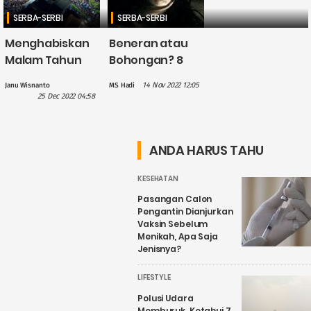
SERBA-SERBI
SERBA-SERBI
Menghabiskan
Beneran atau
Malam Tahun
Bohongan? 8
Baru 2023 di
Ciri-Ciri Orang
14 Nov 2022 12:05
Janu Wisnanto
MS Hadi
Jogja, Kunjungi
yang
25 Dec 2022 04:58
Tempat Seru Ini
Mengalami
Kesurupan
Sungguhan
ANDA HARUS TAHU
KESEHATAN
Pasangan Calon
Pengantin Dianjurkan
Vaksin Sebelum
Menikah, Apa Saja
Jenisnya?
LIFESTYLE
Polusi Udara
Memburuk, Ketahui 7