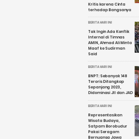
Kritis karena Cinta
terhadap Bangsanya
BERITA HARI INI
Tak Ingin Ada Konflik
Internal di Timnas
AMIN, Ahmad Ali Minta
Maaf ke Sudirman
Said
BERITA HARI INI
BNPT: Sebanyak 148
Teroris Ditangkap
Sepanjang 2023,
Didominasi JII dan JAD
BERITA HARI INI
Representasikan
Wisata Budaya,
Satpam Borobudur
Pakai Seragam
Bernuansa Jawa