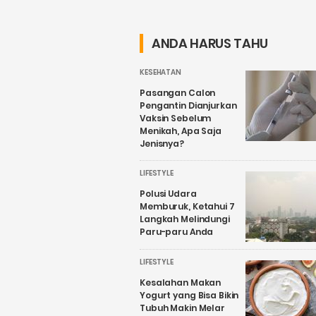
Mengalami
Kamu Coba
Kesurupan
Bestie!
Sungguhan
ANDA HARUS TAHU
KESEHATAN
Pasangan Calon
Pengantin Dianjurkan
Vaksin Sebelum
Menikah, Apa Saja
Jenisnya?
LIFESTYLE
Polusi Udara
Memburuk, Ketahui 7
Langkah Melindungi
Paru-paru Anda
LIFESTYLE
Kesalahan Makan
Yogurt yang Bisa Bikin
Tubuh Makin Melar