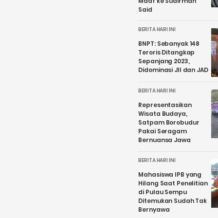
Maaf ke Sudirman
Said
BERITA HARI INI
BNPT: Sebanyak 148
Teroris Ditangkap
Sepanjang 2023,
Didominasi JII dan JAD
BERITA HARI INI
Representasikan
Wisata Budaya,
Satpam Borobudur
Pakai Seragam
Bernuansa Jawa
BERITA HARI INI
Mahasiswa IPB yang
Hilang Saat Penelitian
di Pulau Sempu
Ditemukan Sudah Tak
Bernyawa