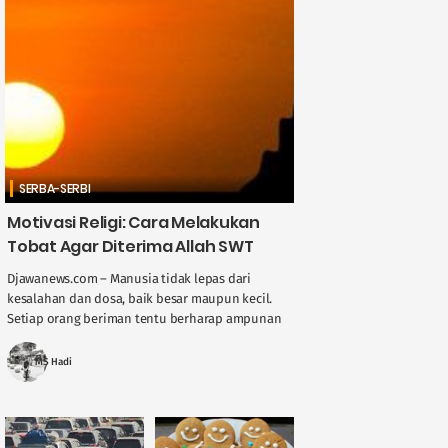
SERBA-SERBI
Motivasi Religi: Cara Melakukan
Tobat Agar Diterima Allah SWT
Djawanews.com – Manusia tidak lepas dari
kesalahan dan dosa, baik besar maupun kecil.
Setiap orang beriman tentu berharap ampunan
dari Allah SWT. Lantas, bagaimana cara
melakukan tobat ....
MS Hadi