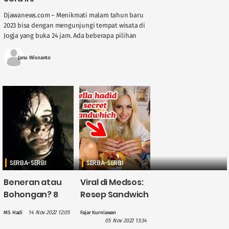
Djawanews.com – Menikmati malam tahun baru
2023 bisa dengan mengunjungi tempat wisata di
Jogja yang buka 24 jam. Ada beberapa pilihan
bisa dicoba untuk menghabiskan malam tahun
baru 2023. Berikut ....
Janu Wisnanto
SERBA-SERBI
SERBA-SERBI
Beneran atau
Viral di Medsos:
Bohongan? 8
Resep Sandwich
Ciri-Ciri Orang
Bella Hadid Ini
14 Nov 2022 12:05
MS Hadi
Fajar Kurniawan
yang
Wajib Banget
05 Nov 2022 13:34