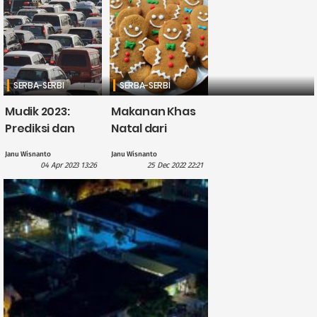
SERBA-SERBI
SERBA-SERBI
Mudik 2023:
Makanan Khas
Prediksi dan
Natal dari
Panduan Hindari
Berbagai
Janu Wisnanto
Janu Wisnanto
Kemacetan
Negara di Dunia
04 Apr 2023 13:26
25 Dec 2022 22:21