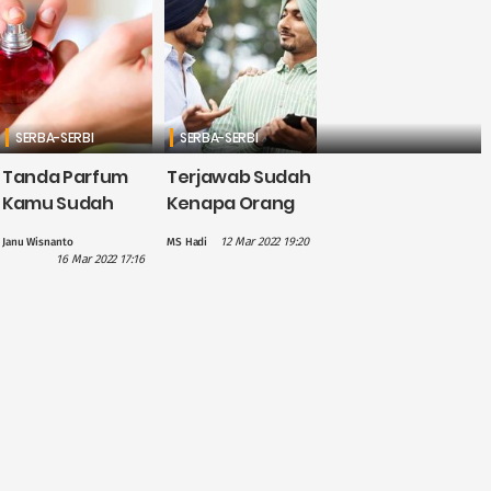
Simpel dan
Hemat
SERBA-SERBI
SERBA-SERBI
Tanda Parfum
Terjawab Sudah
Kamu Sudah
Kenapa Orang
Kedaluwarsa
India Sering
12 Mar 2022 19:20
Janu Wisnanto
MS Hadi
Gelengkan
16 Mar 2022 17:16
Kepala Saat
Bicara