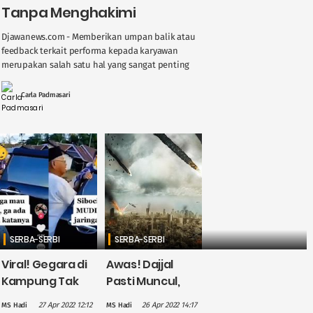
Tanpa Menghakimi
Djawanews.com - Memberikan umpan balik atau
feedback terkait performa kepada karyawan
merupakan salah satu hal yang sangat penting
dalam mengelola kinerja karyawan. Bicara soal
performance feedback ....
Carla Padmasari
SERBA-SERBI
SERBA-SERBI
Viral! Gegara di
Awas! Dajjal
Kampung Tak
Pasti Muncul,
Ada Sinyal,
Inilah 6 Pengikut
27 Apr 2022 12:12
26 Apr 2022 14:17
MS Hadi
MS Hadi