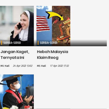
Bocah Ini
Dajjal
Ngamuk Tak
Berdasarkan
Ingin Mudik
Hadits Nabi
SERBA-SERBI
SERBA-SERBI
Jangan Kaget,
Heboh Malaysia
Ternyata Ini
Klaim Reog
yang Dilakukan
Ponorogo, Ini 4
24 Apr 2022 13:02
17 Apr 2022 17:32
MS Hadi
MS Hadi
Biarawati Usir
Alasan Budaya
Kesepian di
Indonesia
Malam Minggu
Mudah Diklaim
Asing