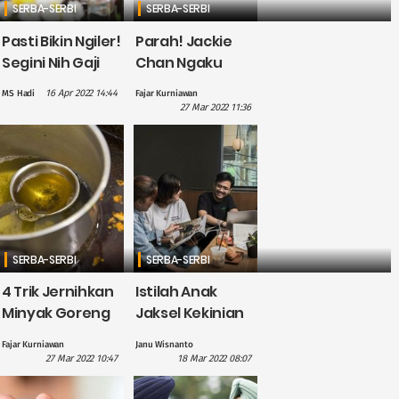
SERBA-SERBI
SERBA-SERBI
Pasti Bikin Ngiler!
Parah! Jackie
Segini Nih Gaji
Chan Ngaku
dan Tunjangan
Tiap Malam Suka
16 Apr 2022 14:44
MS Hadi
Fajar Kurniawan
Profesor di
Sewa PSK dan
27 Mar 2022 11:36
Indonesia
Pemabuk Berat
SERBA-SERBI
SERBA-SERBI
4 Trik Jernihkan
Istilah Anak
Minyak Goreng
Jaksel Kekinian
Bekas Supaya
yang Harus
Fajar Kurniawan
Janu Wisnanto
Dapat
Kamu Tahu!
27 Mar 2022 10:47
18 Mar 2022 08:07
Digunakan
Kembali: Mudah,