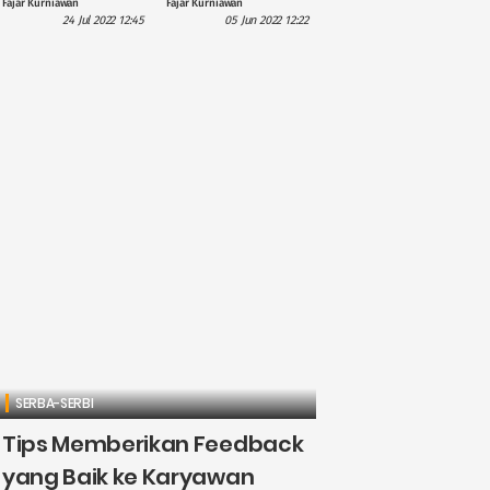
Fajar Kurniawan
Fajar Kurniawan
Challenge di
Berbahaya di
24 Jul 2022 12:45
05 Jun 2022 12:22
Tiktok
Dunia
SERBA-SERBI
Tips Memberikan Feedback
yang Baik ke Karyawan