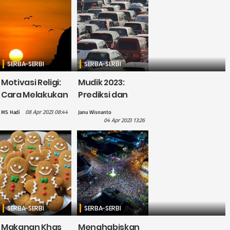
SERBA-SERBI
SERBA-SERBI
Motivasi Religi:
Mudik 2023:
Cara Melakukan
Prediksi dan
Tobat Agar
Panduan Hindari
08 Apr 2023 08:44
MS Hadi
Janu Wisnanto
Diterima Allah
Kemacetan
04 Apr 2023 13:26
SWT
SERBA-SERBI
SERBA-SERBI
Makanan Khas
Menghabiskan