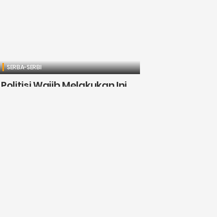
SERBA-SERBI
Politisi Wajib Melakukan Ini
Agar Dilirik Oleh Partai Politik
Djawanews.com - Bidang politisi adalah salah
satu bidang yang diminati dan memiliki prospek
yang menjanjikan. Tidak hanya ilmu hukum atau
ilmu pemerintahan yang dapat terjun ke ....
Carla Padmasari