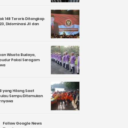
k 148 Teroris Ditangkap
3, Didominasi JII dan
kan Wisata Budaya,
budur Pakai Seragam
awa
B yang Hilang Saat
i Pulau Sempu Ditemukan
ernyawa
Follow Google News