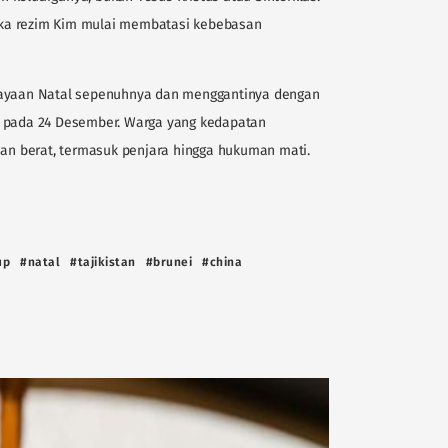
etika rezim Kim mulai membatasi kebebasan
rayaan Natal sepenuhnya dan menggantinya dengan
h pada 24 Desember. Warga yang kedapatan
n berat, termasuk penjara hingga hukuman mati.
up
#natal
#tajikistan
#brunei
#china