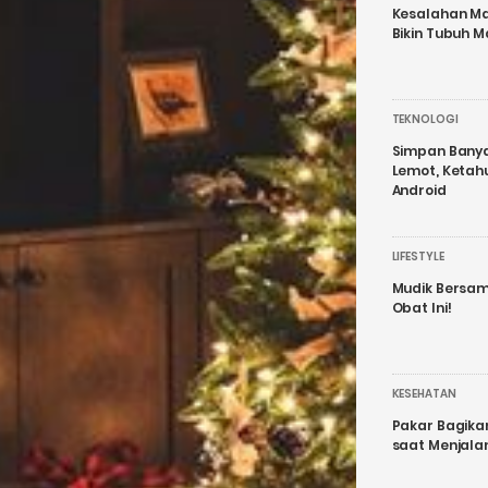
Kesalahan Ma
Bikin Tubuh M
TEKNOLOGI
Simpan Banyak
Lemot, Ketah
Android
LIFESTYLE
Mudik Bersam
Obat Ini!
KESEHATAN
Pakar Bagika
saat Menjal