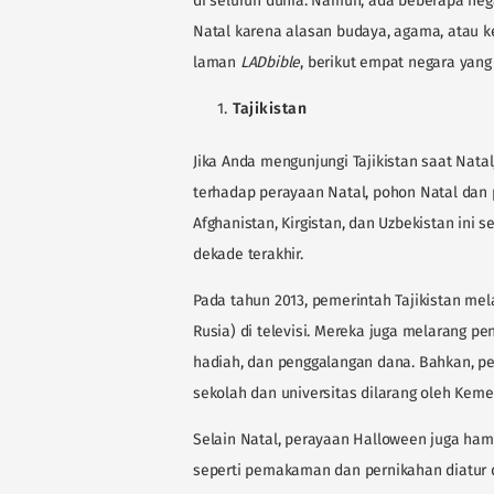
di seluruh dunia. Namun, ada beberapa ne
Natal karena alasan budaya, agama, atau ke
laman
LADbible
, berikut empat negara yan
Tajikistan
Jika Anda mengunjungi Tajikistan saat Nata
terhadap perayaan Natal, pohon Natal dan
Afghanistan, Kirgistan, dan Uzbekistan ini
dekade terakhir.
Pada tahun 2013, pemerintah Tajikistan mela
Rusia) di televisi. Mereka juga melarang 
hadiah, dan penggalangan dana. Bahkan, p
sekolah dan universitas dilarang oleh Keme
Selain Natal, perayaan Halloween juga hampi
seperti pemakaman dan pernikahan diatur d