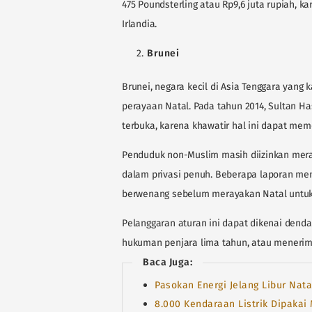
475 Poundsterling atau Rp9,6 juta rupiah, 
Irlandia.
Brunei
Brunei, negara kecil di Asia Tenggara yang 
perayaan Natal. Pada tahun 2014, Sultan H
terbuka, karena khawatir hal ini dapat mem
Penduduk non-Muslim masih diizinkan meray
dalam privasi penuh. Beberapa laporan me
berwenang sebelum merayakan Natal untu
Pelanggaran aturan ini dapat dikenai denda 
hukuman penjara lima tahun, atau meneri
Baca Juga:
Pasokan Energi Jelang Libur Nat
8.000 Kendaraan Listrik Dipakai 