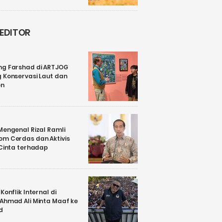
 EDITOR
ng Farshad di ARTJOG
 Konservasi Laut dan
en
Mengenal Rizal Ramli
om Cerdas dan Aktivis
 Cinta terhadap
Konflik Internal di
 Ahmad Ali Minta Maaf ke
d