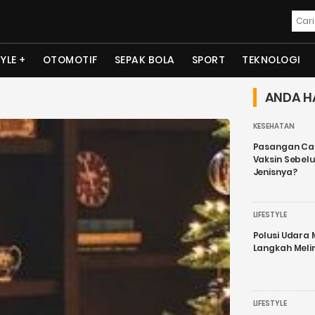
TYLE
OTOMOTIF
SEPAK BOLA
SPORT
TEKNOLOGI
ANDA H
KESEHATAN
Pasangan Cal
Vaksin Sebel
Jenisnya?
LIFESTYLE
Polusi Udara
Langkah Meli
LIFESTYLE