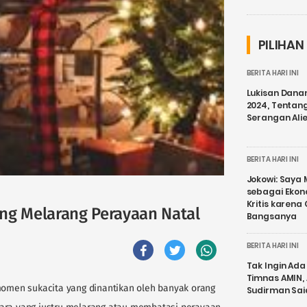
PILIHAN
BERITA HARI INI
Lukisan Dana
2024, Tentang
Serangan Ali
BERITA HARI INI
Jokowi: Saya 
sebagai Ekon
Kritis karena
ng Melarang Perayaan Natal
Bangsanya
BERITA HARI INI
Tak Ingin Ada 
Timnas AMIN,
men sukacita yang dinantikan oleh banyak orang
Sudirman Sai