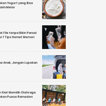
kan Yogurt yang Bisa
akin Melar
 File tanpa Bikin Ponsel
ui 7 Tips Hemat Memori
a Anak, Jangan Lupakan
n Kiat Memilih Olahraga
ankan Puasa Ramadan