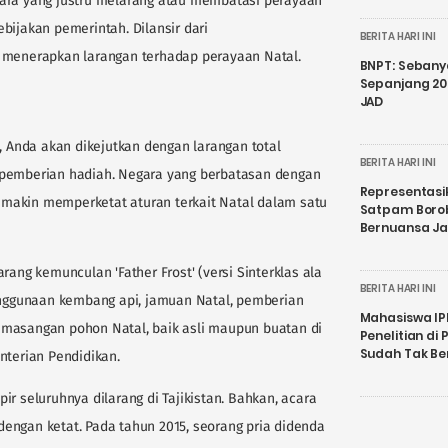
gara yang justru melarang atau membatasi perayaan
bijakan pemerintah. Dilansir dari
BERITA HARI INI
g menerapkan larangan terhadap perayaan Natal.
BNPT: Sebanya
Sepanjang 202
JAD
l, Anda akan dikejutkan dengan larangan total
BERITA HARI INI
 pemberian hadiah. Negara yang berbatasan dengan
Representasi
 semakin memperketat aturan terkait Natal dalam satu
Satpam Boro
Bernuansa J
rang kemunculan 'Father Frost' (versi Sinterklas ala
BERITA HARI INI
penggunaan kembang api, jamuan Natal, pemberian
Mahasiswa IP
emasangan pohon Natal, baik asli maupun buatan di
Penelitian d
Sudah Tak B
nterian Pendidikan.
r seluruhnya dilarang di Tajikistan. Bahkan, acara
engan ketat. Pada tahun 2015, seorang pria didenda