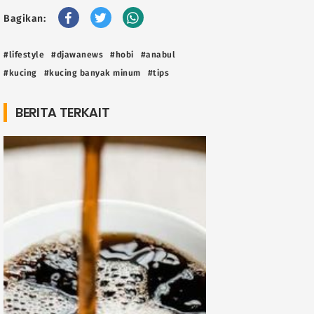
Bagikan:
#lifestyle
#djawanews
#hobi
#anabul
#kucing
#kucing banyak minum
#tips
BERITA TERKAIT