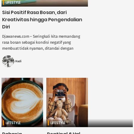
LIFESTYLE
Sisi Positif Rasa Bosan, dari
Kreativitas hingga Pengendalian
Diri
Djawanews.com – Seringkali kita memandang
rasa bosan sebagai kondisi negatif yang
membuat tidak nyaman, ditandai dengan
perasaan, gelisah, ataupun lelah. Saat merasa
bosan, waktu seolah berjalan lebih ....
MS Hadi
LIFESTYLE
LIFESTYLE