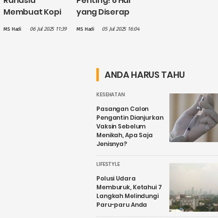
Rahasia
Penting! 6 Hal
Membuat Kopi
yang Diserap
Enak, Berikan
Anak Tanpa
06 Jul 2025 11:39
05 Jul 2025 16:04
MS Hadi
MS Hadi
Jeda Waktu
Disadari
Sebelum
Orangtua
Diseruput
ANDA HARUS TAHU
KESEHATAN
Pasangan Calon
Pengantin Dianjurkan
Vaksin Sebelum
Menikah, Apa Saja
Jenisnya?
LIFESTYLE
Polusi Udara
Memburuk, Ketahui 7
Langkah Melindungi
Paru-paru Anda