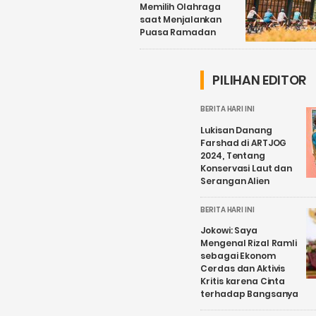
Memilih Olahraga
saat Menjalankan
Puasa Ramadan
PILIHAN EDITOR
BERITA HARI INI
Lukisan Danang
Farshad di ARTJOG
2024, Tentang
Konservasi Laut dan
Serangan Alien
BERITA HARI INI
Jokowi: Saya
Mengenal Rizal Ramli
sebagai Ekonom
Cerdas dan Aktivis
Kritis karena Cinta
terhadap Bangsanya