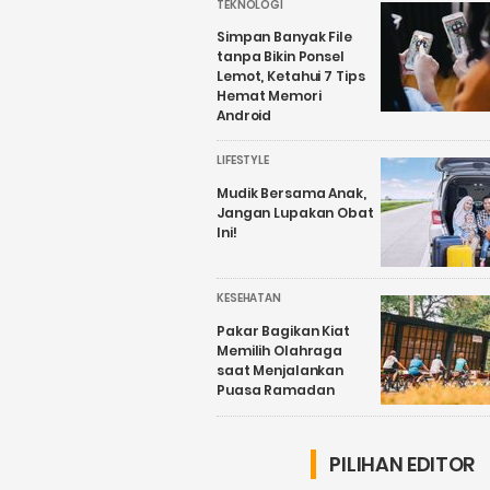
TEKNOLOGI
Simpan Banyak File
tanpa Bikin Ponsel
Lemot, Ketahui 7 Tips
Hemat Memori
Android
LIFESTYLE
Mudik Bersama Anak,
Jangan Lupakan Obat
Ini!
KESEHATAN
Pakar Bagikan Kiat
Memilih Olahraga
saat Menjalankan
Puasa Ramadan
PILIHAN EDITOR