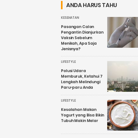
Candirejo,
Sekadar
ANDA HARUS TAHU
Kenapa?
Wacana
KESEHATAN
Pasangan Calon
Pengantin Dianjurkan
Vaksin Sebelum
Menikah, Apa Saja
Jenisnya?
LIFESTYLE
Polusi Udara
Memburuk, Ketahui 7
Langkah Melindungi
Paru-paru Anda
LIFESTYLE
Kesalahan Makan
Yogurt yang Bisa Bikin
Tubuh Makin Melar