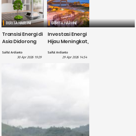
BERITA HARI INI
BERITA HARI INI
Transisi Energi di
Investasi Energi
Asia Didorong
Hijau Meningkat,
British
CATL Himpun
Saiful Ardianto
Saiful Ardianto
International
Dana US$5
30 Apr 2026 19:29
29 Apr 2026 14:54
Investment
Miliar?
dengan
Pendanaan £1,1
Miliar