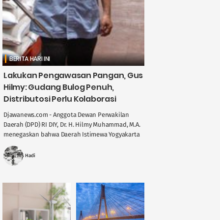
BERITA HARI INI
Lakukan Pengawasan Pangan, Gus
Hilmy: Gudang Bulog Penuh,
Distributosi Perlu Kolaborasi
Djawanews.com - Anggota Dewan Perwakilan
Daerah (DPD) RI DIY, Dr. H. Hilmy Muhammad, M.A.
menegaskan bahwa Daerah Istimewa Yogyakarta
memegang peran penting dalam menjaga
stabilitas ....
MS Hadi