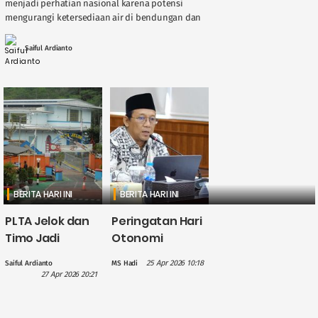
menjadi perhatian nasional karena potensi
mengurangi ketersediaan air di bendungan dan
sungai, berdampak langsung pada kinerja
Pembangkit Listrik Tenaga Air ( ....
Saiful Ardianto
BERITA HARI INI
BERITA HARI INI
PLTA Jelok dan
Peringatan Hari
Timo Jadi
Otonomi
Perhatian PLN
Daerah, Gus
25 Apr 2026 10:18
Saiful Ardianto
MS Hadi
dalam
Hilmy: Hak
27 Apr 2026 20:21
Penguatan
Daerah Harus
Wisata Air
Nyata, Bukan