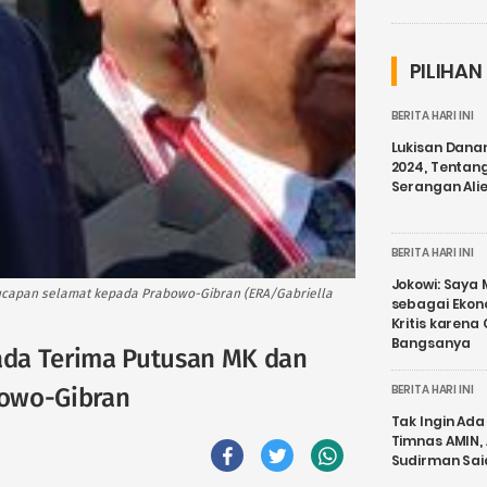
PILIHAN
BERITA HARI INI
Lukisan Dana
2024, Tentang
Serangan Ali
BERITA HARI INI
Jokowi: Saya 
capan selamat kepada Prabowo-Gibran (ERA/Gabriella
sebagai Ekon
Kritis karena
Bangsanya
da Terima Putusan MK dan
BERITA HARI INI
bowo-Gibran
Tak Ingin Ada 
Timnas AMIN,
Sudirman Sai