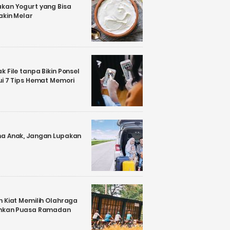
kan Yogurt yang Bisa
akin Melar
 File tanpa Bikin Ponsel
ui 7 Tips Hemat Memori
a Anak, Jangan Lupakan
n Kiat Memilih Olahraga
ankan Puasa Ramadan