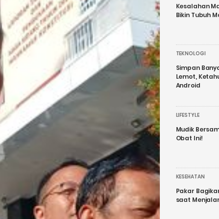
Kesalahan Ma
Bikin Tubuh M
TEKNOLOGI
Simpan Banyak
Lemot, Ketah
Android
LIFESTYLE
Mudik Bersam
Obat Ini!
KESEHATAN
Pakar Bagika
saat Menjal