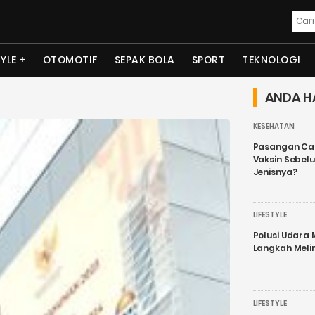
TYLE
OTOMOTIF
SEPAK BOLA
SPORT
TEKNOLOGI
ANDA H
KESEHATAN
Pasangan Cal
Vaksin Sebel
Jenisnya?
LIFESTYLE
Polusi Udara
Langkah Meli
LIFESTYLE