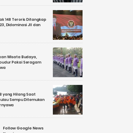
k 148 Teroris Ditangkap
3, Didominasi JII dan
kan Wisata Budaya,
budur Pakai Seragam
awa
B yang Hilang Saat
i Pulau Sempu Ditemukan
ernyawa
Follow Google News