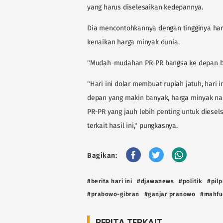
yang harus diselesaikan kedepannya.
Dia mencontohkannya dengan tingginya harga
kenaikan harga minyak dunia.
"Mudah-mudahan PR-PR bangsa ke depan bisa
"Hari ini dolar membuat rupiah jatuh, hari 
depan yang makin banyak, harga minyak naik
PR-PR yang jauh lebih penting untuk diesel
terkait hasil ini," pungkasnya.
Bagikan:
#berita hari ini
#djawanews
#politik
#pilp
#prabowo-gibran
#ganjar pranowo
#mahfu
BERITA TERKAIT