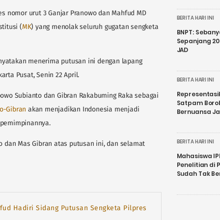
s nomor urut 3 Ganjar Pranowo dan Mahfud MD
BERITA HARI INI
itusi (
MK
) yang menolak seluruh gugatan sengketa
BNPT: Sebanya
Sepanjang 202
JAD
nyatakan menerima putusan ini dengan lapang
rta Pusat, Senin 22 April.
BERITA HARI INI
Representasi
owo Subianto dan Gibran Rakabuming Raka sebagai
Satpam Boro
o-Gibran
akan menjadikan Indonesia menjadi
Bernuansa J
kepemimpinannya.
BERITA HARI INI
dan Mas Gibran atas putusan ini, dan selamat
Mahasiswa IP
Penelitian d
Sudah Tak B
ud Hadiri Sidang Putusan Sengketa Pilpres