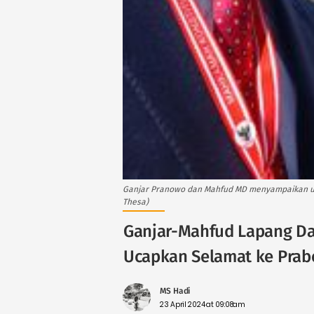
Ganjar Pranowo dan Mahfud MD menyampaikan u
Thesa)
Ganjar-Mahfud Lapang Da
Ucapkan Selamat ke Pra
MS Hadi
23 April 2024 at 09:08am