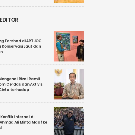
 EDITOR
ng Farshad di ARTJOG
 Konservasi Laut dan
en
Mengenal Rizal Ramli
om Cerdas dan Aktivis
 Cinta terhadap
Konflik Internal di
 Ahmad Ali Minta Maaf ke
d