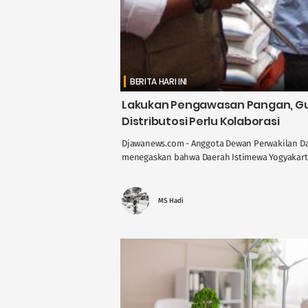
BERITA HARI INI
Lakukan Pengawasan Pangan, Gus
Distributosi Perlu Kolaborasi
Djawanews.com - Anggota Dewan Perwakilan Dae
menegaskan bahwa Daerah Istimewa Yogyakarta 
MS Hadi