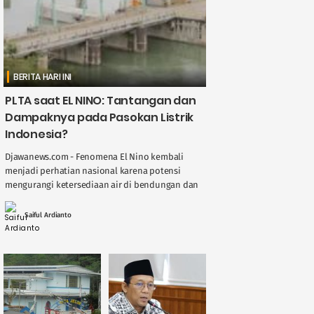
BERITA HARI INI
PLTA saat EL NINO: Tantangan dan
Dampaknya pada Pasokan Listrik
Indonesia?
Djawanews.com - Fenomena El Nino kembali
menjadi perhatian nasional karena potensi
mengurangi ketersediaan air di bendungan dan
sungai, berdampak langsung pada kinerja
Pembangkit Listrik Tenaga Air ( ....
Saiful Ardianto