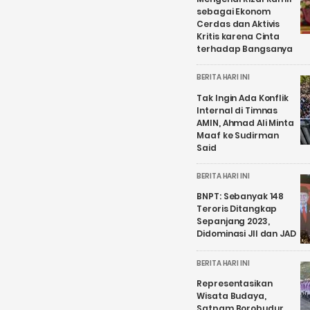
sebagai Ekonom
Cerdas dan Aktivis
Kritis karena Cinta
terhadap Bangsanya
BERITA HARI INI
Tak Ingin Ada Konflik
Internal di Timnas
AMIN, Ahmad Ali Minta
Maaf ke Sudirman
Said
BERITA HARI INI
BNPT: Sebanyak 148
Teroris Ditangkap
Sepanjang 2023,
Didominasi JII dan JAD
BERITA HARI INI
Representasikan
Wisata Budaya,
Satpam Borobudur