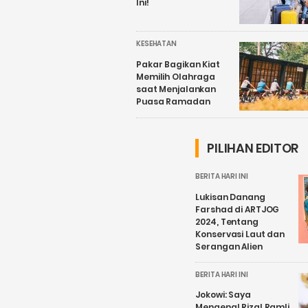
Ini!
KESEHATAN
Pakar Bagikan Kiat
Memilih Olahraga
saat Menjalankan
Puasa Ramadan
PILIHAN EDITOR
BERITA HARI INI
Lukisan Danang
Farshad di ARTJOG
2024, Tentang
Konservasi Laut dan
Serangan Alien
BERITA HARI INI
Jokowi: Saya
Mengenal Rizal Ramli