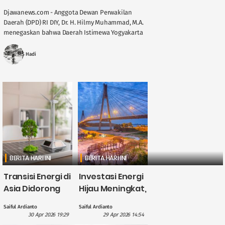
Djawanews.com - Anggota Dewan Perwakilan
Daerah (DPD) RI DIY, Dr. H. Hilmy Muhammad, M.A.
menegaskan bahwa Daerah Istimewa Yogyakarta
memegang peran penting dalam menjaga
stabilitas ....
MS Hadi
BERITA HARI INI
BERITA HARI INI
Transisi Energi di
Investasi Energi
Asia Didorong
Hijau Meningkat,
British
CATL Himpun
Saiful Ardianto
Saiful Ardianto
International
Dana US$5
30 Apr 2026 19:29
29 Apr 2026 14:54
Investment
Miliar?