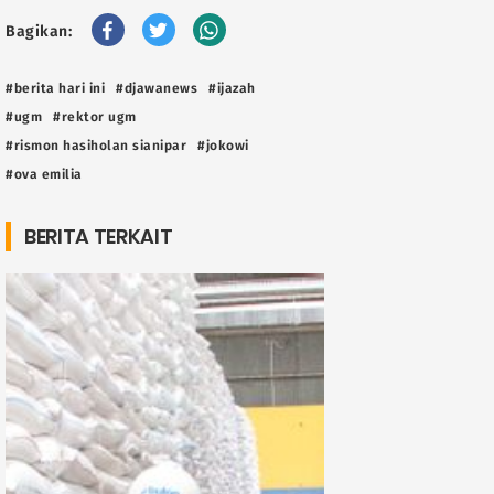
Bagikan:
#berita hari ini
#djawanews
#ijazah
#ugm
#rektor ugm
#rismon hasiholan sianipar
#jokowi
#ova emilia
BERITA TERKAIT