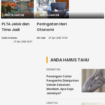
BERITA HARI INI
BERITA HARI INI
PLTA Jelok dan
Peringatan Hari
Timo Jadi
Otonomi
Perhatian PLN
Daerah, Gus
25 Apr 2026 10:18
Saiful Ardianto
MS Hadi
dalam
Hilmy: Hak
27 Apr 2026 20:21
Penguatan
Daerah Harus
Wisata Air
Nyata, Bukan
Candirejo,
Sekadar
ANDA HARUS TAHU
Kenapa?
Wacana
KESEHATAN
Pasangan Calon
Pengantin Dianjurkan
Vaksin Sebelum
Menikah, Apa Saja
Jenisnya?
LIFESTYLE