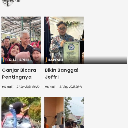
MS Hadi
negara ....
BERITA HARI INI
INSPIRASI
Ganjar Bicara
Bikin Bangga!
Pentingnya
Jeffri
Kesetaraan di
Setiawan
21 Jan 2024 09:20
31 Aug 2023 20:11
MS Hadi
MS Hadi
Dunia Kerja
Pecahkan
Saat Kunjungi
Rekor Dunia
Perusahaan
Bermain Piano
Rokok di
Berjam-jam
Kendal
dengan Mata
Tertutup