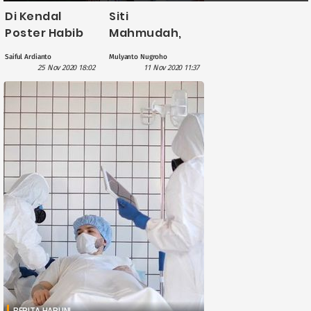
Di Kendal
Siti
Poster Habib
Mahmudah,
Rizieq Dilarung
Pengusaha
Saiful Ardianto
Mulyanto Nugroho
ke Sungai
Konveksi yang
25 Nov 2020 18:02
11 Nov 2020 11:37
Sembari
Banting Setir
Ditaburi Bunga
Produksi
Masker
Souvenir
BERITA HARI INI