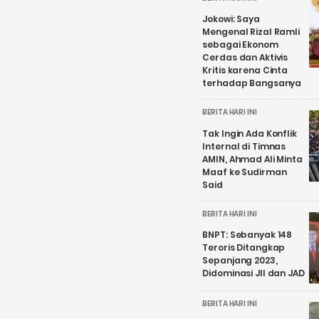
Jokowi: Saya
Mengenal Rizal Ramli
sebagai Ekonom
Cerdas dan Aktivis
Kritis karena Cinta
terhadap Bangsanya
BERITA HARI INI
Tak Ingin Ada Konflik
Internal di Timnas
AMIN, Ahmad Ali Minta
Maaf ke Sudirman
Said
BERITA HARI INI
BNPT: Sebanyak 148
Teroris Ditangkap
Sepanjang 2023,
Didominasi JII dan JAD
BERITA HARI INI