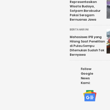
Representasikan
Wisata Budaya,
Satpam Borobudur
Pakai Seragam
Bernuansa Jawa
BERITA HARI INI
Mahasiswa IPB yang
Hilang Saat Penelitian
di Pulau Sempu
Ditemukan Sudah Tak
Bernyawa
Follow
Google
News
Kami: