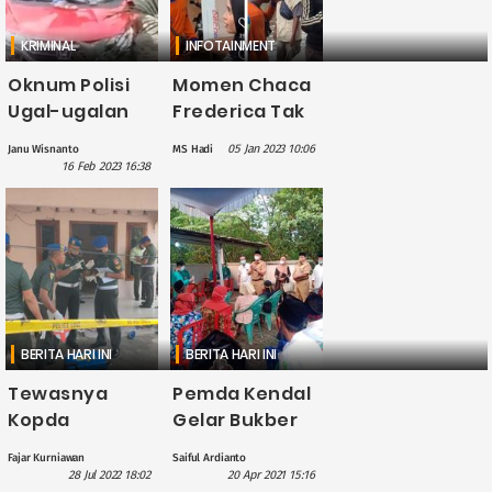
KRIMINAL
INFOTAINMENT
Oknum Polisi
Momen Chaca
Ugal-ugalan
Frederica Tak
Hancurkan
Dikenali Warga
05 Jan 2023 10:06
Janu Wisnanto
MS Hadi
Honda Jazz
sebagai Istri
16 Feb 2023 16:38
Merah di
Bupati Kendal:
Kendal
Saya Malah
Senang
BERITA HARI INI
BERITA HARI INI
Tewasnya
Pemda Kendal
Kopda
Gelar Bukber
Muslimin:
dan Safari
Fajar Kurniawan
Saiful Ardianto
Dalang
Vaksinasi
28 Jul 2022 18:02
20 Apr 2021 15:16