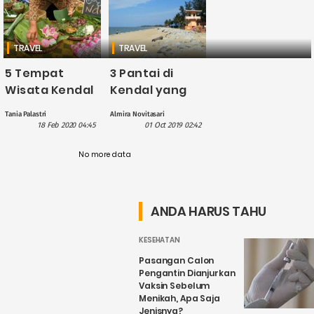
TRAVEL
TRAVEL
5 Tempat
3 Pantai di
Wisata Kendal
Kendal yang
Ini Paling
Cocok untuk
Tania Palastri
Almira Novitasari
Populer
Berlibur
18 Feb 2020 04:45
01 Oct 2019 02:42
Sepanjang
Bersama
Tahun
No more data
Teman atau
Keluarga
ANDA HARUS TAHU
KESEHATAN
Pasangan Calon
Pengantin Dianjurkan
Vaksin Sebelum
Menikah, Apa Saja
Jenisnya?