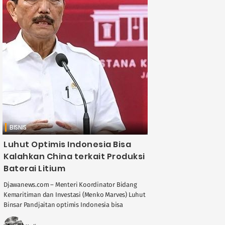
BISNIS
Luhut Optimis Indonesia Bisa
Kalahkan China terkait Produksi
Baterai Litium
Djawanews.com – Menteri Koordinator Bidang
Kemaritiman dan Investasi (Menko Marves) Luhut
Binsar Pandjaitan optimis Indonesia bisa
mengalahkan China dalam produksi anoda
baterai litium. Diketahui, China merupakan