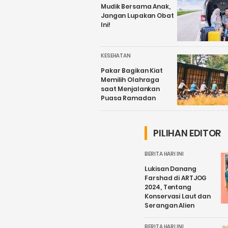
Mudik Bersama Anak,
Jangan Lupakan Obat
Ini!
KESEHATAN
Pakar Bagikan Kiat
Memilih Olahraga
saat Menjalankan
Puasa Ramadan
PILIHAN EDITOR
BERITA HARI INI
Lukisan Danang
Farshad di ARTJOG
2024, Tentang
Konservasi Laut dan
Serangan Alien
BERITA HARI INI