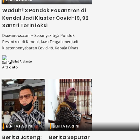
Waduh! 3 Pondok Pesantren di
Kendal Jadi Klaster Covid-19, 92
Santri Terinfeksi
Djawanews.com – Sebanyak tiga Pondok
Pesantren di Kendal, Jawa Tengah menjadi
klaster penyebaran Covid-19. Kepala Dinas
Kesehatan Kabupaten Kendal Ferinando Rad
Bonay mengatakan, ketiga ponpes tersebut yaitu
Saiful Ardianto
....
BERITA HARI INI
BERITA HARI INI
Berita Jateng:
Berita Seputar