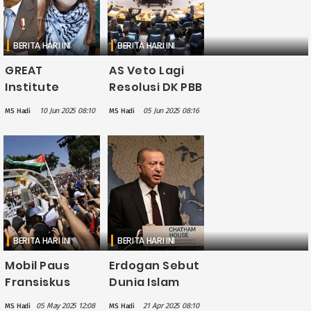
BERITA HARI INI
BERITA HARI INI
GREAT
AS Veto Lagi
Institute
Resolusi DK PBB
Dorong
terkait
10 Jun 2025 08:10
05 Jun 2025 08:16
MS Hadi
MS Hadi
Presiden
Gencatan
Prabowo Aktif
Senjata di
Bebaskan
Gaza
Greta
Thunberg
yang
Ditangkap
Israel
BERITA HARI INI
BERITA HARI INI
Mobil Paus
Erdogan Sebut
Fransiskus
Dunia Islam
Akan Diubah
Telah Gagal
05 May 2025 12:08
21 Apr 2025 08:10
MS Hadi
MS Hadi