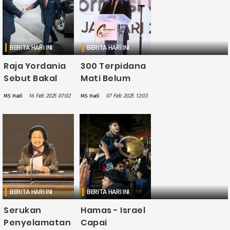
Kemanusiaan
ke Gaza
BERITA HARI INI
BERITA HARI INI
Raja Yordania
300 Terpidana
Sebut Bakal
Mati Belum
2.000 Anak-
Dieksekusi,
16 Feb 2025 07:02
07 Feb 2025 12:03
MS Hadi
MS Hadi
anak Palestina
Terganjal
yang Sakit di
Hubungan
Jalur Gaza
Diplomasi dan
Pertimbangan
Kemanusiaan
BERITA HARI INI
BERITA HARI INI
Serukan
Hamas - Israel
Penyelamatan
Capai