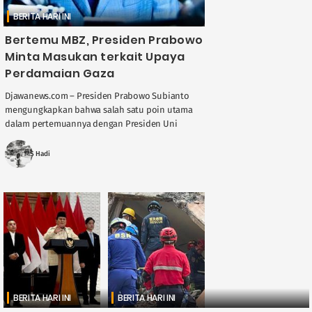
BERITA HARI INI
Bertemu MBZ, Presiden Prabowo
Minta Masukan terkait Upaya
Perdamaian Gaza
Djawanews.com – Presiden Prabowo Subianto
mengungkapkan bahwa salah satu poin utama
dalam pertemuannya dengan Presiden Uni
Emirat Arab (UEA) Sheikh Mohamed bin Zayed
(MBZ) Al Nahyan adalah ....
MS Hadi
BERITA HARI INI
BERITA HARI INI