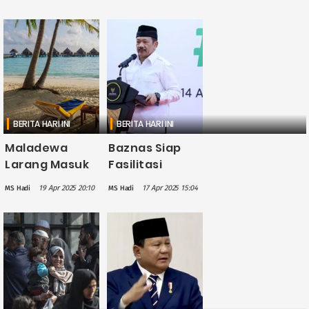
Jadi Klinik
Hentikan
Keliling untuk
Kekerasan dan
Anak-Anak
Kehancuran di
Gaza
Gaza
BERITA HARI INI
BERITA HARI INI
Maladewa
Baznas Siap
Larang Masuk
Fasilitasi
Warga Israel
Evakuasi
19 Apr 2025 20:10
17 Apr 2025 15:04
MS Hadi
MS Hadi
sebagai
Warga Gaza ke
Bentuk
Indonesia Jika
Solidaritas
Diperintahkan
untuk
Prabowo
Palestina