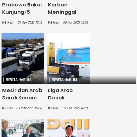
Prabowo Bakal
Korban
Kunjungi 5
Meninggal
Negara Timur
Akibat Gempa
09 Apr 2025 12:12
08 Apr 2025 12:03
MS Hadi
MS Hadi
Tengah Bahas
Myanmar
Evakuasi 1.000
Tembus 3.600
Warga Gaza ke
Orang, 160
Indonesia
Dinyatakan
Hilang
BERITA HARI INI
BERITA HARI INI
Mesir dan Arab
Liga Arab
Saudi Kecam
Desak
Israel Blokir
Komunitas
03 Mar 2025 15:08
17 Feb 2025 16:01
MS Hadi
MS Hadi
Bantuan
Internasional
Kemanusiaan
Tekan Israel
ke Gaza
Tak Batasi
Akses Bantuan