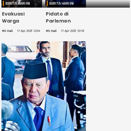
BERITA HARI INI
BERITA HARI INI
Evakuasi
Pidato di
Warga
Parlemen
Palestina dari
Turki, Prabowo
11 Apr 2025 12:04
11 Apr 2025 10:18
MS Hadi
MS Hadi
Gaza ke
Singgung
Indonesia
Banyak Negara
Harus dengan
Diam Lihat
Kesepakatan
Ksisis
Pimpinan
Kemanusiaan
Timur Tengah
di Gaza