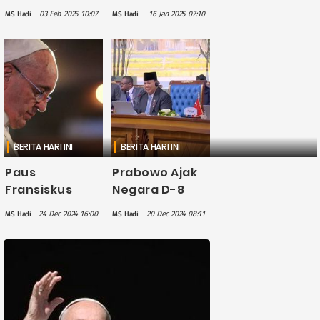
Anak Korban
Kesepakatan
03 Feb 2025 10:07
16 Jan 2025 07:10
MS Hadi
MS Hadi
Perang,
Gencatan
Megawati:
Senjata di
Mereka
Gaza, Berlaku
Harapan Masa
Mulai Hari
Depan
Minggu
Peradaban
Dunia
BERITA HARI INI
BERITA HARI INI
Paus
Prabowo Ajak
Fransiskus
Negara D-8
Kecam
Bersatu Agar
24 Dec 2024 16:00
20 Dec 2024 08:11
MS Hadi
MS Hadi
Kekejaman
Bisa Berikan
Israel di Gaza
Dukungan
dan Serukan
Nyata untuk
Gencatan
Palestina
Senjata
Selama Musim