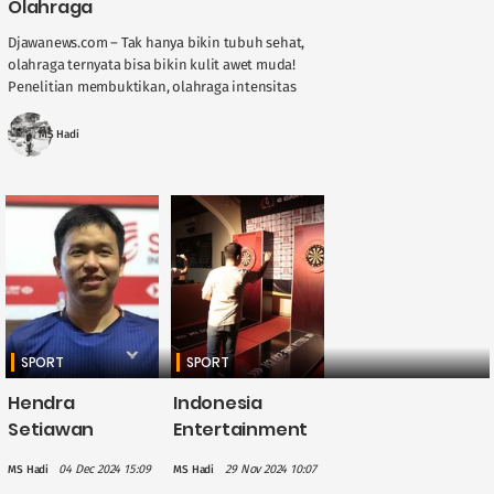
Olahraga
Djawanews.com – Tak hanya bikin tubuh sehat,
olahraga ternyata bisa bikin kulit awet muda!
Penelitian membuktikan, olahraga intensitas
tinggi bisa mencegah penuaan dini. Tapi hati-
hati, kalau salah ....
MS Hadi
SPORT
SPORT
Hendra
Indonesia
Setiawan
Entertainment
Umumkan
Group Gelar G
04 Dec 2024 15:09
29 Nov 2024 10:07
MS Hadi
MS Hadi
Pensiun, Para
Darts Trophy di