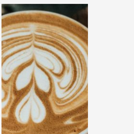
Pebulu Tangkis
Bali
Dunia Ucapkan
Selamat dan
Doa Terbaik