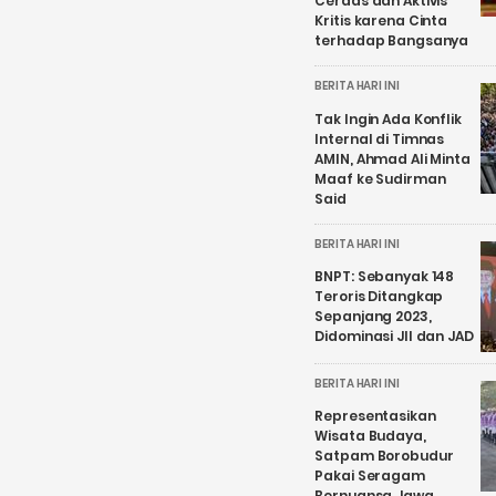
Cerdas dan Aktivis
Kritis karena Cinta
terhadap Bangsanya
BERITA HARI INI
Tak Ingin Ada Konflik
Internal di Timnas
AMIN, Ahmad Ali Minta
Maaf ke Sudirman
Said
BERITA HARI INI
BNPT: Sebanyak 148
Teroris Ditangkap
Sepanjang 2023,
Didominasi JII dan JAD
BERITA HARI INI
Representasikan
Wisata Budaya,
Satpam Borobudur
Pakai Seragam
Bernuansa Jawa