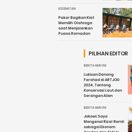
KESEHATAN
Pakar Bagikan Kiat
Memilih Olahraga
saat Menjalankan
Puasa Ramadan
PILIHAN EDITOR
BERITA HARI INI
Lukisan Danang
Farshad di ARTJOG
2024, Tentang
Konservasi Laut dan
Serangan Alien
BERITA HARI INI
Jokowi: Saya
Mengenal Rizal Ramli
sebagai Ekonom