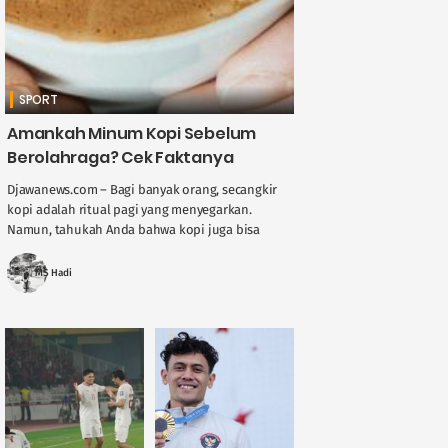
SPORT
Amankah Minum Kopi Sebelum
Berolahraga? Cek Faktanya
Djawanews.com – Bagi banyak orang, secangkir
kopi adalah ritual pagi yang menyegarkan.
Namun, tahukah Anda bahwa kopi juga bisa
menjadi pendamping sebelum berolahraga?
Kandungan kafein dalam kopi ....
MS Hadi