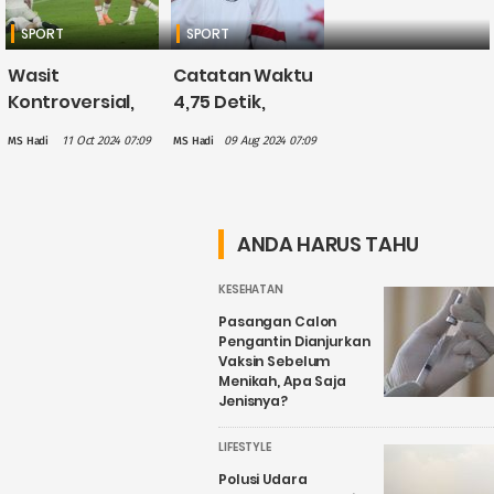
SPORT
SPORT
Wasit
Catatan Waktu
Kontroversial,
4,75 Detik,
Pertandingan
Veddriq
11 Oct 2024 07:09
09 Aug 2024 07:09
MS Hadi
MS Hadi
Timnas
Leonardo Raih
Indonesia Vs
Emas Pertama
Bahrain Berakhir
untuk Indonesia
Seri 2-2
ANDA HARUS TAHU
KESEHATAN
Pasangan Calon
Pengantin Dianjurkan
Vaksin Sebelum
Menikah, Apa Saja
Jenisnya?
LIFESTYLE
Polusi Udara