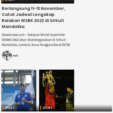
Berlangsung 11-13 November,
Catat Jadwal Lengakap
Balaban WSBK 2022 di Sirkuit
Mandalika
Djawanews.com – Balapan World Superbike
(WSBK) 2022 akan diselenggarakan di Sirkuit
Mandalika, Lombok, Nusa Tenggara Barat (NTB)
pada 11-13 November 2022. Seluruh pembalap
beserta kru dari 12 tim yang akan ....
MS Hadi
SPORT
SPORT