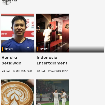
MS Hadi
SPORT
SPORT
Hendra
Indonesia
Setiawan
Entertainment
Umumkan
Group Gelar G
04 Dec 2024 15:09
29 Nov 2024 10:07
MS Hadi
MS Hadi
Pensiun, Para
Darts Trophy
Pebulu Tangkis
di Bali
Dunia Ucapkan
Selamat dan
Doa Terbaik