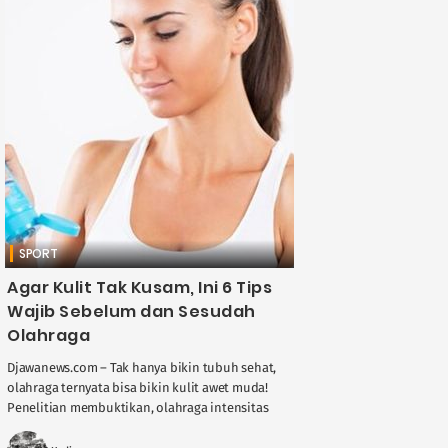
SPORT
Agar Kulit Tak Kusam, Ini 6 Tips
Wajib Sebelum dan Sesudah
Olahraga
Djawanews.com – Tak hanya bikin tubuh sehat,
olahraga ternyata bisa bikin kulit awet muda!
Penelitian membuktikan, olahraga intensitas
tinggi bisa mencegah penuaan dini. Tapi hati-
hati, kalau salah ....