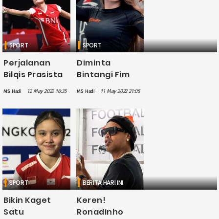
APG 2022
SPORT
SPORT
Perjalanan
Diminta
Bilqis Prasista
Bintangi Fim
Terhenti di
Dewasa,
12 May 2022 16:35
11 May 2022 21:05
MS Hadi
MS Hadi
Perempat Final
Bidadari UFC
Piala Uber
Liana Jojua
2022, Kalah
Bakal Naik Ring
dari China 0-3
Lagi
SPORT
BERITA HARI INI
Bikin Kaget
Keren!
Satu
Ronadinho