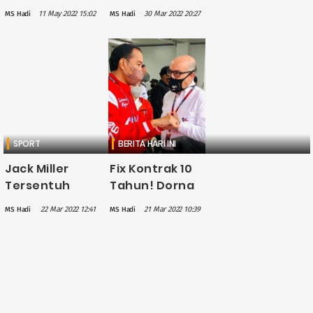
Indonesia,
Gabung Rans
11 May 2022 15:02
30 Mar 2022 20:27
MS Hadi
MS Hadi
Bilqis Prasista
Cilegon, Segini
Tumbangkan
Perkiraan
Akane Si
Cuan yang
Peringkat Satu
Harus
Dunia di Piala
Digelontorkan
Uber 2022
Raffi Ahmad
SPORT
BERITA HARI INI
Jack Miller
Fix Kontrak 10
Tersentuh
Tahun! Dorna
oleh Fans
Sports Puas
22 Mar 2022 12:41
21 Mar 2022 10:39
MS Hadi
MS Hadi
MotoGP
dengan
Mandalika: Tak
Balapan
Pernah dalam
MotoGP di
Hidup Saya,
Mandalika
Kami Sangat
Dicintai