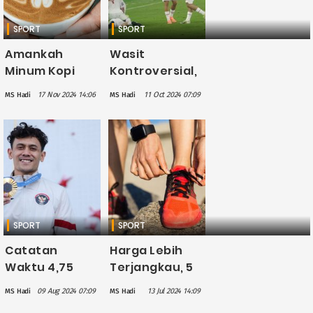
SPORT
SPORT
Amankah
Wasit
Minum Kopi
Kontroversial,
Sebelum
Pertandingan
17 Nov 2024 14:06
11 Oct 2024 07:09
MS Hadi
MS Hadi
Berolahraga?
Timnas
Cek Faktanya
Indonesia Vs
Bahrain
Berakhir Seri 2-
2
SPORT
SPORT
Catatan
Harga Lebih
Waktu 4,75
Terjangkau, 5
Detik, Veddriq
Sepatu Lari
09 Aug 2024 07:09
13 Jul 2024 14:09
MS Hadi
MS Hadi
Leonardo Raih
Brand Lokal