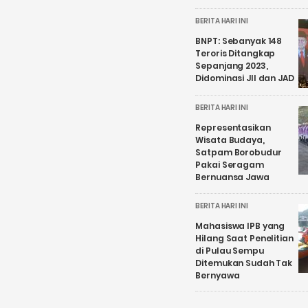
BERITA HARI INI
BNPT: Sebanyak 148
Teroris Ditangkap
Sepanjang 2023,
Didominasi JII dan JAD
BERITA HARI INI
Representasikan
Wisata Budaya,
Satpam Borobudur
Pakai Seragam
Bernuansa Jawa
BERITA HARI INI
Mahasiswa IPB yang
Hilang Saat Penelitian
di Pulau Sempu
Ditemukan Sudah Tak
Bernyawa