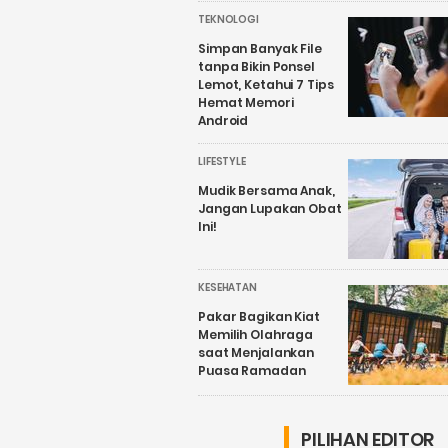
TEKNOLOGI
Simpan Banyak File
tanpa Bikin Ponsel
Lemot, Ketahui 7 Tips
Hemat Memori
Android
LIFESTYLE
Mudik Bersama Anak,
Jangan Lupakan Obat
Ini!
KESEHATAN
Pakar Bagikan Kiat
Memilih Olahraga
saat Menjalankan
Puasa Ramadan
PILIHAN EDITOR