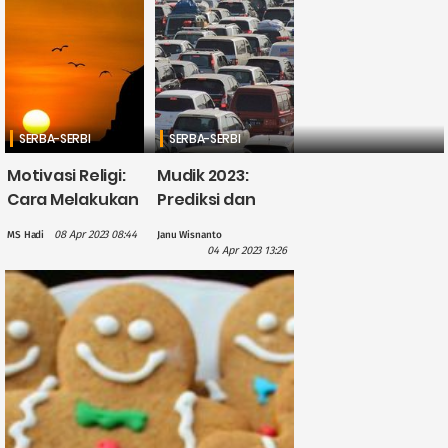
SERBA-SERBI
SERBA-SERBI
Motivasi Religi:
Mudik 2023:
Cara Melakukan
Prediksi dan
Tobat Agar
Panduan Hindari
08 Apr 2023 08:44
MS Hadi
Janu Wisnanto
Diterima Allah
Kemacetan
04 Apr 2023 13:26
SWT