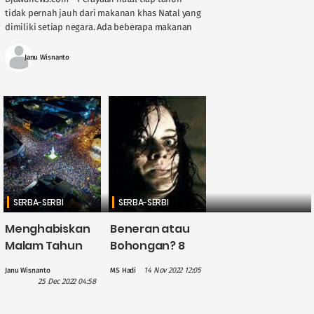
tidak pernah jauh dari makanan khas Natal yang
dimiliki setiap negara. Ada beberapa makanan
khas Natal yang dimiliki oleh beberapa negara ....
Janu Wisnanto
SERBA-SERBI
SERBA-SERBI
Menghabiskan
Beneran atau
Malam Tahun
Bohongan? 8
Baru 2023 di
Ciri-Ciri Orang
14 Nov 2022 12:05
Janu Wisnanto
MS Hadi
Jogja, Kunjungi
yang
25 Dec 2022 04:58
Tempat Seru Ini
Mengalami
Kesurupan