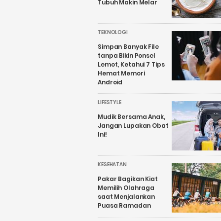
Tubuh Makin Melar
TEKNOLOGI
Simpan Banyak File
tanpa Bikin Ponsel
Lemot, Ketahui 7 Tips
Hemat Memori
Android
LIFESTYLE
Mudik Bersama Anak,
Jangan Lupakan Obat
Ini!
KESEHATAN
Pakar Bagikan Kiat
Memilih Olahraga
saat Menjalankan
Puasa Ramadan