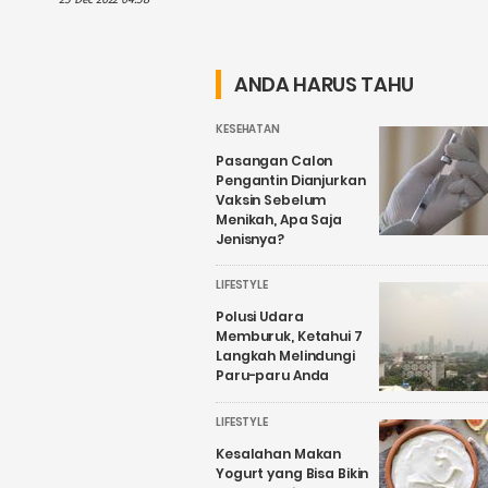
Tempat Seru Ini
Mengalami
Kesurupan
Sungguhan
ANDA HARUS TAHU
KESEHATAN
Pasangan Calon
Pengantin Dianjurkan
Vaksin Sebelum
Menikah, Apa Saja
Jenisnya?
LIFESTYLE
Polusi Udara
Memburuk, Ketahui 7
Langkah Melindungi
Paru-paru Anda
LIFESTYLE
Kesalahan Makan
Yogurt yang Bisa Bikin