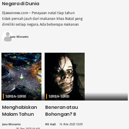
Negara di Dunia
Djawanews.com – Perayaan natal tiap tahun
tidak pernah jauh dari makanan khas Natal yang
dimiliki setiap negara. Ada beberapa makanan
khas Natal yang dimiliki oleh beberapa negara ....
Janu Wisnanto
SERBA-SERBI
SERBA-SERBI
Menghabiskan
Beneran atau
Malam Tahun
Bohongan? 8
Baru 2023 di
Ciri-Ciri Orang
14 Nov 2022 12:05
Janu Wisnanto
MS Hadi
Jogja, Kunjungi
yang
25 Dec 2022 04:58