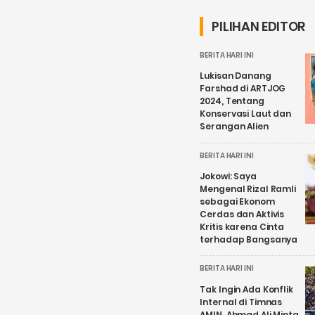
PILIHAN EDITOR
BERITA HARI INI
Lukisan Danang
Farshad di ARTJOG
2024, Tentang
Konservasi Laut dan
Serangan Alien
BERITA HARI INI
Jokowi: Saya
Mengenal Rizal Ramli
sebagai Ekonom
Cerdas dan Aktivis
Kritis karena Cinta
terhadap Bangsanya
BERITA HARI INI
Tak Ingin Ada Konflik
Internal di Timnas
AMIN, Ahmad Ali Minta