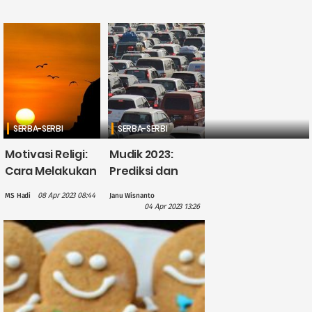
SERBA-SERBI
SERBA-SERBI
Motivasi Religi:
Mudik 2023:
Cara Melakukan
Prediksi dan
Tobat Agar
Panduan Hindari
08 Apr 2023 08:44
MS Hadi
Janu Wisnanto
Diterima Allah
Kemacetan
04 Apr 2023 13:26
SWT