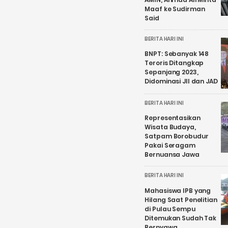
Maaf ke Sudirman
Said
BERITA HARI INI
BNPT: Sebanyak 148
Teroris Ditangkap
Sepanjang 2023,
Didominasi JII dan JAD
BERITA HARI INI
Representasikan
Wisata Budaya,
Satpam Borobudur
Pakai Seragam
Bernuansa Jawa
BERITA HARI INI
Mahasiswa IPB yang
Hilang Saat Penelitian
di Pulau Sempu
Ditemukan Sudah Tak
Bernyawa