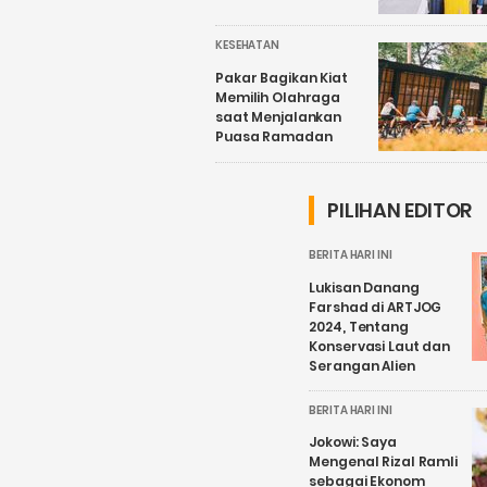
KESEHATAN
Pakar Bagikan Kiat
Memilih Olahraga
saat Menjalankan
Puasa Ramadan
PILIHAN EDITOR
BERITA HARI INI
Lukisan Danang
Farshad di ARTJOG
2024, Tentang
Konservasi Laut dan
Serangan Alien
BERITA HARI INI
Jokowi: Saya
Mengenal Rizal Ramli
sebagai Ekonom