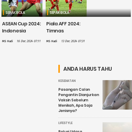
SEPAK BOLA
SEPAK BOLA
ASEAN Cup 2024:
Piala AFF 2024:
Indonesia
Timnas
Urutan Kedua
Indonesia
16 Dec 2024 07:11
13 Dec 2024 07:31
MS Hadi
MS Hadi
Klasemen Grup
Imbang 3-3
B usai Kalah 0-1
Lawan Laos,
dari Vietnam
Marselino Kartu
Merah
ANDA HARUS TAHU
KESEHATAN
Pasangan Calon
Pengantin Dianjurkan
Vaksin Sebelum
Menikah, Apa Saja
Jenisnya?
LIFESTYLE
Polusi Udara