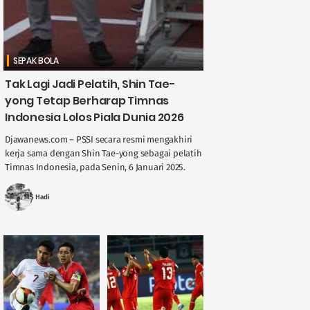
SEPAK BOLA
Tak Lagi Jadi Pelatih, Shin Tae-
yong Tetap Berharap Timnas
Indonesia Lolos Piala Dunia 2026
Djawanews.com – PSSI secara resmi mengakhiri
kerja sama dengan Shin Tae-yong sebagai pelatih
Timnas Indonesia, pada Senin, 6 Januari 2025.
Meski kontraknya berakhir, pelatih asal Korea
Selatan itu menyampaikan ....
MS Hadi