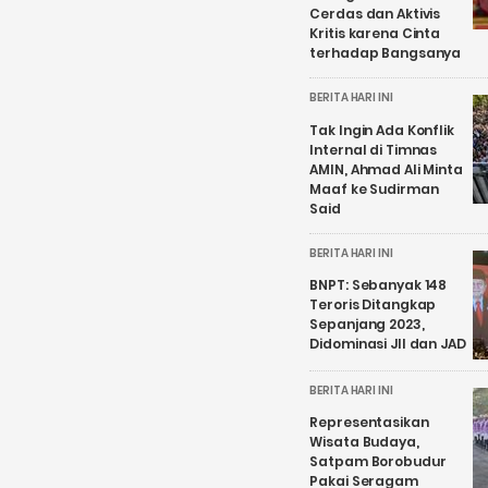
Cerdas dan Aktivis
Kritis karena Cinta
terhadap Bangsanya
BERITA HARI INI
Tak Ingin Ada Konflik
Internal di Timnas
AMIN, Ahmad Ali Minta
Maaf ke Sudirman
Said
BERITA HARI INI
BNPT: Sebanyak 148
Teroris Ditangkap
Sepanjang 2023,
Didominasi JII dan JAD
BERITA HARI INI
Representasikan
Wisata Budaya,
Satpam Borobudur
Pakai Seragam