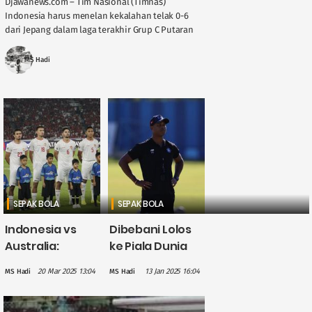
Djawanews.com – Tim Nasional (Timnas)
Indonesia harus menelan kekalahan telak 0-6
dari Jepang dalam laga terakhir Grup C Putaran
Ketiga Kualifikasi Piala Dunia 2026 di Stadion
Suita, Selasa, 11 ....
MS Hadi
SEPAK BOLA
SEPAK BOLA
Indonesia vs
Dibebani Lolos
Australia:
ke Piala Dunia
Catatan Manis
2026, Patrick
20 Mar 2025 13:04
13 Jan 2025 16:04
MS Hadi
MS Hadi
45 Tahun Lalu
Kluivert: Aku
Bakal Terulang?
Suka Tekanan