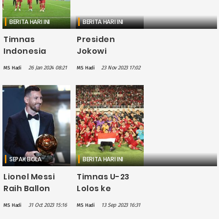
BERITA HARI INI
BERITA HARI INI
Timnas
Presiden
Indonesia
Jokowi
Cetak Sejarah
Bermain Bola
26 Jan 2024 08:21
23 Nov 2023 17:02
MS Hadi
MS Hadi
Baru, Berhasil
dengan Anak-
Masuk 16 Besar
anak Papua,
Piala Asia 2023
Cetak Satu Gol
SEPAK BOLA
BERITA HARI INI
Lionel Messi
Timnas U-23
Raih Ballon
Lolos ke
d'Or
Putaran Final
31 Oct 2023 15:16
13 Sep 2023 16:31
MS Hadi
MS Hadi
Kedelapan: Ini
Piala Asia,