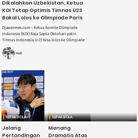
Dikalahkan Uzbekistan, Ketua
KOI Tetap Optimis Timnas U23
Bakal Lolos ke Olimpiade Paris
Djawanews.com – Ketua Komite Olimpiade
Indonesia (KOI) Raja Sapta Oktohari yakin
Timnas Indonesia U-23 bisa lolos ke Olimpiade
Paris 2024 usai dikalahkan Uzbekistan pada
semifinal Piala Asia U-23, ....
MS Hadi
SEPAK BOLA
SEPAK BOLA
Jelang
Menang
Pertandingan
Dramatis Atas