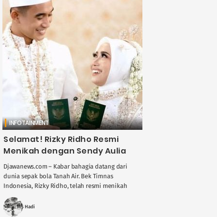
INFOTAINMENT
Selamat! Rizky Ridho Resmi
Menikah dengan Sendy Aulia
Djawanews.com – Kabar bahagia datang dari
dunia sepak bola Tanah Air. Bek Timnas
Indonesia, Rizky Ridho, telah resmi menikah
dengan kekasihnya, Sendy Aulia, pada Minggu, 22
Juni. Acara ....
MS Hadi