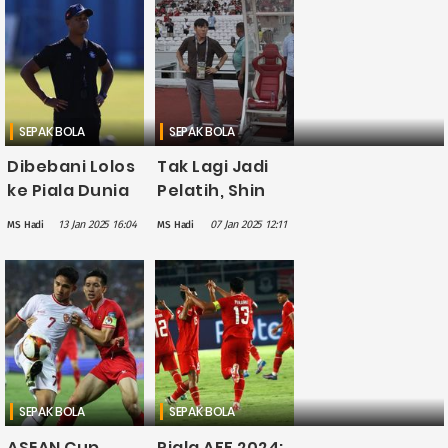
Timnas
Karakter Ini
Indonesia
SEPAK BOLA
SEPAK BOLA
Dibebani Lolos
Tak Lagi Jadi
ke Piala Dunia
Pelatih, Shin
2026, Patrick
Tae-yong
13 Jan 2025 16:04
07 Jan 2025 12:11
MS Hadi
MS Hadi
Kluivert: Aku
Tetap
Suka Tekanan
Berharap
Timnas
Indonesia
Lolos Piala
Dunia 2026
SEPAK BOLA
SEPAK BOLA
ASEAN Cup
Piala AFF 2024: