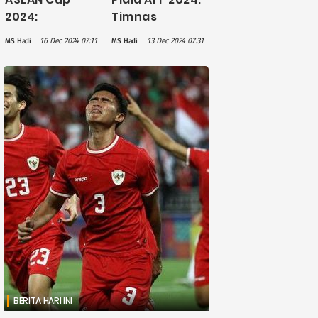
2024:
Timnas
Indonesia
Indonesia
16 Dec 2024 07:11
13 Dec 2024 07:31
MS Hadi
MS Hadi
Urutan Kedua
Imbang 3-3
Klasemen Grup
Lawan Laos,
B usai Kalah 0-1
Marselino
dari Vietnam
Kartu Merah
BERITA HARI INI