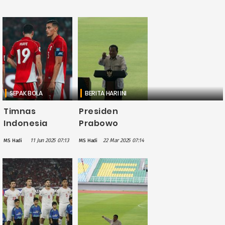
SEPAK BOLA
BERITA HARI INI
Timnas
Presiden
Indonesia
Prabowo
Kalah Telak
Dukung
11 Jun 2025 07:13
22 Mar 2025 07:14
MS Hadi
MS Hadi
dari Jepang
Rencana
dengan Skor
Ketum PSSI
0-6 di Laga
Bangun Klub
Terakhir Grup
Amatir di
C Kualifikasi
Daerah
Piala Dunia
2026