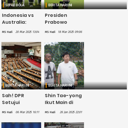
SEPAK BOLA
BERITA HARI INI
Indonesia vs
Presiden
Australia:
Prabowo
Catatan Manis
Targetkan
20 Mar 2025 13:04
18 Mar 2025 09:06
MS Hadi
MS Hadi
45 Tahun Lalu
Bangun 20
Bakal
Stadion Baru
Terulang?
dalam 2-3
Tahun
BERITA HARI INI
BERITA HARI INI
Sah! DPR
Shin Tae-yong
Setujui
Ikut Main di
Naturalisasi 3
Film Ghost
06 Mar 2025 16:11
26 Jan 2025 22:01
MS Hadi
MS Hadi
Pemain, Siap
Soccer: Bola
Perkuat
Mati, Perankan