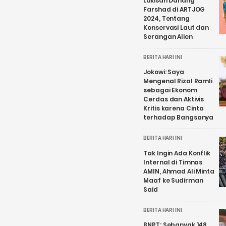
Lukisan Danang
Farshad di ARTJOG
2024, Tentang
Konservasi Laut dan
Serangan Alien
BERITA HARI INI
Jokowi: Saya
Mengenal Rizal Ramli
sebagai Ekonom
Cerdas dan Aktivis
Kritis karena Cinta
terhadap Bangsanya
BERITA HARI INI
Tak Ingin Ada Konflik
Internal di Timnas
AMIN, Ahmad Ali Minta
Maaf ke Sudirman
Said
BERITA HARI INI
BNPT: Sebanyak 148