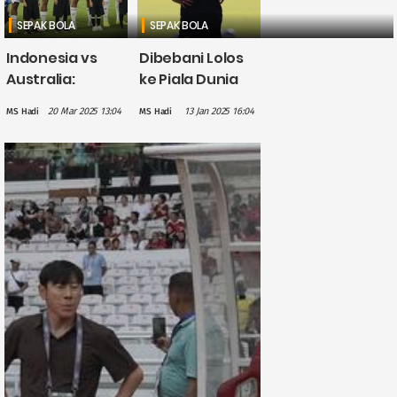
SEPAK BOLA
SEPAK BOLA
Indonesia vs
Dibebani Lolos
Australia:
ke Piala Dunia
Catatan Manis
2026, Patrick
20 Mar 2025 13:04
13 Jan 2025 16:04
MS Hadi
MS Hadi
45 Tahun Lalu
Kluivert: Aku
Bakal Terulang?
Suka Tekanan