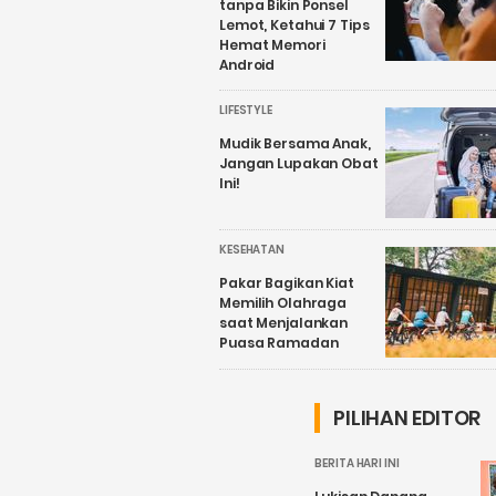
tanpa Bikin Ponsel
Lemot, Ketahui 7 Tips
Hemat Memori
Android
LIFESTYLE
Mudik Bersama Anak,
Jangan Lupakan Obat
Ini!
KESEHATAN
Pakar Bagikan Kiat
Memilih Olahraga
saat Menjalankan
Puasa Ramadan
PILIHAN EDITOR
BERITA HARI INI