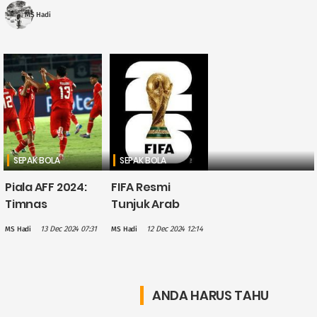
Selatan itu menyampaikan ....
MS Hadi
SEPAK BOLA
SEPAK BOLA
Piala AFF 2024:
FIFA Resmi
Timnas
Tunjuk Arab
Indonesia
Saudi Jadi Tuan
13 Dec 2024 07:31
12 Dec 2024 12:14
MS Hadi
MS Hadi
Imbang 3-3
Rumah Piala
Lawan Laos,
Dunia 2034
Marselino Kartu
Merah
ANDA HARUS TAHU