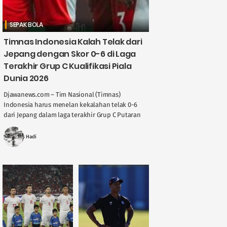
SEPAK BOLA
Timnas Indonesia Kalah Telak dari
Jepang dengan Skor 0-6 di Laga
Terakhir Grup C Kualifikasi Piala
Dunia 2026
Djawanews.com – Tim Nasional (Timnas)
Indonesia harus menelan kekalahan telak 0-6
dari Jepang dalam laga terakhir Grup C Putaran
Ketiga Kualifikasi Piala Dunia 2026 di Stadion
Suita, Selasa, 11 ....
MS Hadi