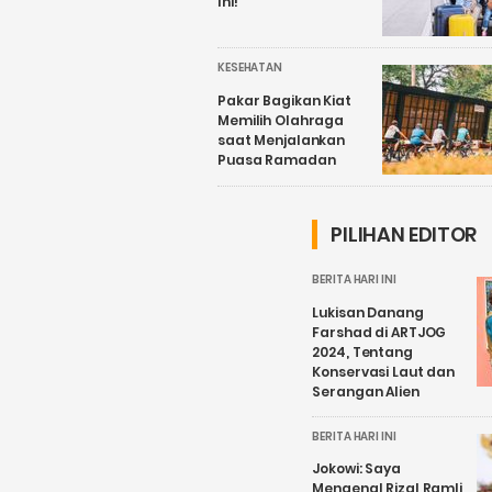
Ini!
KESEHATAN
Pakar Bagikan Kiat
Memilih Olahraga
saat Menjalankan
Puasa Ramadan
PILIHAN EDITOR
BERITA HARI INI
Lukisan Danang
Farshad di ARTJOG
2024, Tentang
Konservasi Laut dan
Serangan Alien
BERITA HARI INI
Jokowi: Saya
Mengenal Rizal Ramli