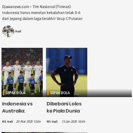
Djawanews.com – Tim Nasional (Timnas)
Indonesia harus menelan kekalahan telak 0-6
dari Jepang dalam laga terakhir Grup C Putaran
Ketiga Kualifikasi Piala Dunia 2026 di Stadion
Suita, Selasa, 11 ....
MS Hadi
SEPAK BOLA
SEPAK BOLA
Indonesia vs
Dibebani Lolos
Australia:
ke Piala Dunia
Catatan Manis
2026, Patrick
20 Mar 2025 13:04
13 Jan 2025 16:04
MS Hadi
MS Hadi
45 Tahun Lalu
Kluivert: Aku
Bakal Terulang?
Suka Tekanan