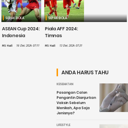
SEPAK BOLA
SEPAK BOLA
ASEAN Cup 2024:
Piala AFF 2024:
Indonesia
Timnas
Urutan Kedua
Indonesia
16 Dec 2024 07:11
13 Dec 2024 07:31
MS Hadi
MS Hadi
Klasemen Grup
Imbang 3-3
B usai Kalah 0-1
Lawan Laos,
dari Vietnam
Marselino Kartu
Merah
ANDA HARUS TAHU
KESEHATAN
Pasangan Calon
Pengantin Dianjurkan
Vaksin Sebelum
Menikah, Apa Saja
Jenisnya?
LIFESTYLE