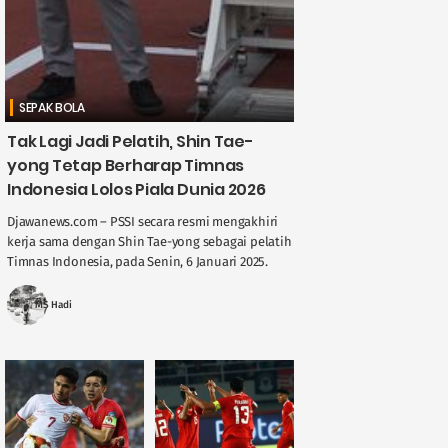
SEPAK BOLA
Tak Lagi Jadi Pelatih, Shin Tae-
yong Tetap Berharap Timnas
Indonesia Lolos Piala Dunia 2026
Djawanews.com – PSSI secara resmi mengakhiri
kerja sama dengan Shin Tae-yong sebagai pelatih
Timnas Indonesia, pada Senin, 6 Januari 2025.
Meski kontraknya berakhir, pelatih asal Korea
Selatan itu menyampaikan ....
MS Hadi