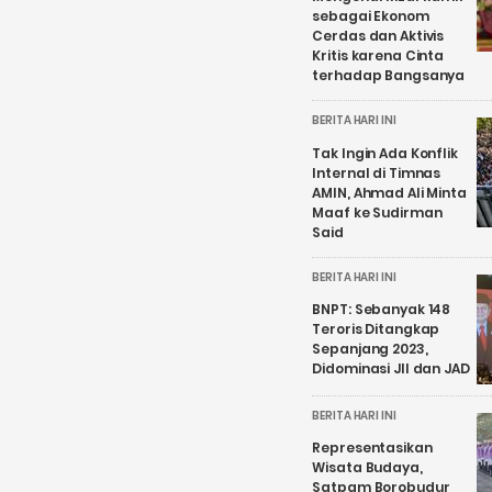
sebagai Ekonom
Cerdas dan Aktivis
Kritis karena Cinta
terhadap Bangsanya
BERITA HARI INI
Tak Ingin Ada Konflik
Internal di Timnas
AMIN, Ahmad Ali Minta
Maaf ke Sudirman
Said
BERITA HARI INI
BNPT: Sebanyak 148
Teroris Ditangkap
Sepanjang 2023,
Didominasi JII dan JAD
BERITA HARI INI
Representasikan
Wisata Budaya,
Satpam Borobudur