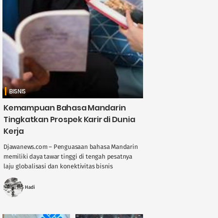
BISNIS
Kemampuan Bahasa Mandarin
Tingkatkan Prospek Karir di Dunia
Kerja
Djawanews.com – Penguasaan bahasa Mandarin
memiliki daya tawar tinggi di tengah pesatnya
laju globalisasi dan konektivitas bisnis
internasional. Dengan Tiongkok sebagai salah
satu kekuatan ekonomi utama dunia, ....
MS Hadi