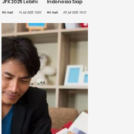
JFK 2025 Lebihi
Indonesia Siap
Target, Rano
Tembus Pasar
14 Jul 2025 13:03
05 Jul 2025 10:12
MS Hadi
MS Hadi
Karno: Ini
China Setelah
Menandakan
Kesepakatan
Ekonomi
Ekspor Baru
Jakarta Baik-
baik Saja