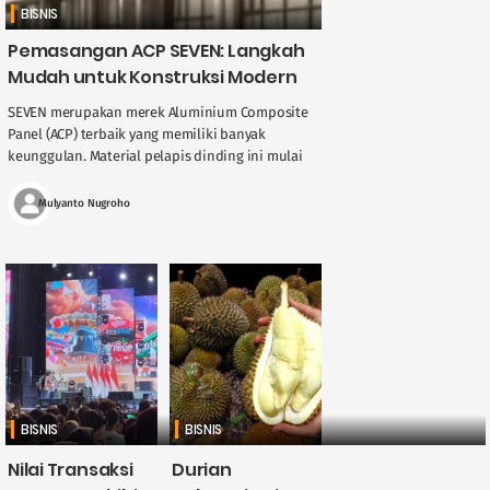
BISNIS
Pemasangan ACP SEVEN: Langkah
Mudah untuk Konstruksi Modern
SEVEN merupakan merek Aluminium Composite
Panel (ACP) terbaik yang memiliki banyak
keunggulan. Material pelapis dinding ini mulai
banyak diminati dalam dunia konstruksi
modern. Selain karena berkualitas tinggi, ....
Mulyanto Nugroho
BISNIS
BISNIS
Nilai Transaksi
Durian