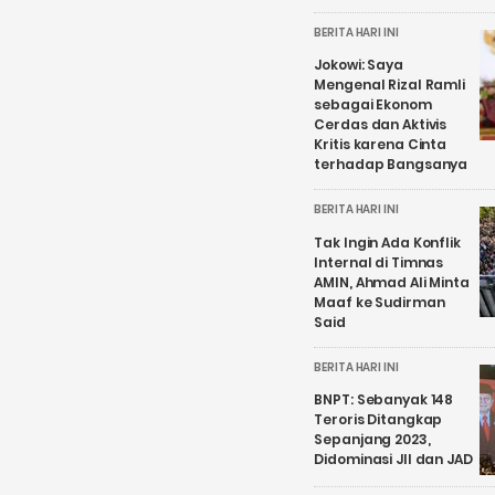
BERITA HARI INI
Jokowi: Saya
Mengenal Rizal Ramli
sebagai Ekonom
Cerdas dan Aktivis
Kritis karena Cinta
terhadap Bangsanya
BERITA HARI INI
Tak Ingin Ada Konflik
Internal di Timnas
AMIN, Ahmad Ali Minta
Maaf ke Sudirman
Said
BERITA HARI INI
BNPT: Sebanyak 148
Teroris Ditangkap
Sepanjang 2023,
Didominasi JII dan JAD