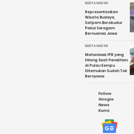
BERITA HARI INI
Representasikan
Wisata Budaya,
Satpam Borobudur
Pakai Seragam
Bernuansa Jawa
BERITA HARI INI
Mahasiswa IPB yang
Hilang Saat Penelitian
di Pulau Sempu
Ditemukan Sudah Tak
Bernyawa
Follow
Google
News
Kami: