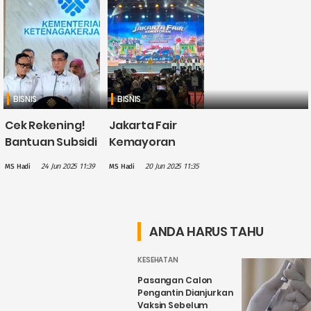
BISNIS
BISNIS
Cek Rekening!
Jakarta Fair
Bantuan Subsidi
Kemayoran
Upah Tahap 1
2025 Resmi
24 Jun 2025 11:39
20 Jun 2025 11:35
MS Hadi
MS Hadi
Sudah Cair ke
Dibuka,
2,45 Juta
Targetkan
Pekerja
Transaksi Lebih
dari Rp7,5 Triliun
ANDA HARUS TAHU
KESEHATAN
Pasangan Calon
Pengantin Dianjurkan
Vaksin Sebelum