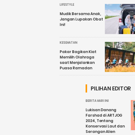
LIFESTYLE
Mudik Bersama Anak,
Jangan Lupakan Obat
Ini!
KESEHATAN
Pakar Bagikan Kiat
Memilih Olahraga
saat Menjalankan
Puasa Ramadan
PILIHAN EDITOR
BERITA HARI INI
Lukisan Danang
Farshad di ARTJOG
2024, Tentang
Konservasi Laut dan
Serangan Alien