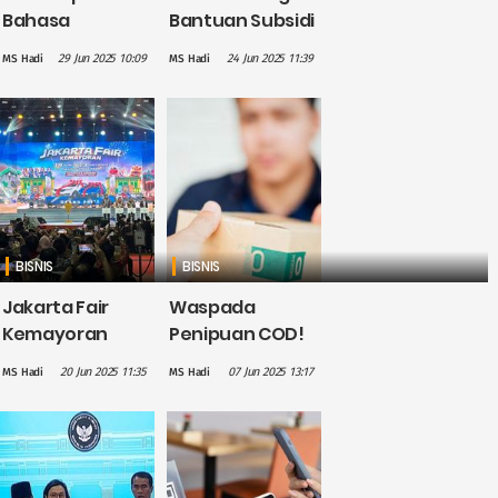
Bahasa
Bantuan Subsidi
Mandarin
Upah Tahap 1
29 Jun 2025 10:09
24 Jun 2025 11:39
MS Hadi
MS Hadi
Tingkatkan
Sudah Cair ke
Prospek Karir di
2,45 Juta
Dunia Kerja
Pekerja
BISNIS
BISNIS
Jakarta Fair
Waspada
Kemayoran
Penipuan COD!
2025 Resmi
Begini Cara
20 Jun 2025 11:35
07 Jun 2025 13:17
MS Hadi
MS Hadi
Dibuka,
Hindari Paket
Targetkan
Palsu yang
Transaksi Lebih
Dikirim ke
dari Rp7,5 Triliun
Alamat Anda