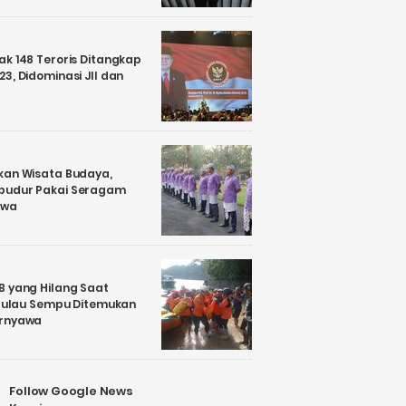
k 148 Teroris Ditangkap
3, Didominasi JII dan
kan Wisata Budaya,
budur Pakai Seragam
awa
B yang Hilang Saat
i Pulau Sempu Ditemukan
ernyawa
Follow Google News