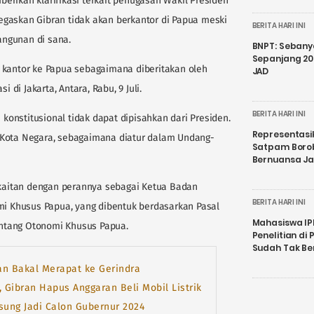
erikan klarifikasi terkait penugasan Wakil Presiden
gaskan Gibran tidak akan berkantor di Papua meski
BERITA HARI INI
ngunan di sana.
BNPT: Sebanya
Sepanjang 202
 kantor ke Papua sebagaimana diberitakan oleh
JAD
i di Jakarta, Antara, Rabu, 9 Juli.
BERITA HARI INI
 konstitusional tidak dapat dipisahkan dari Presiden.
Representasi
 Kota Negara, sebagaimana diatur dalam Undang-
Satpam Boro
Bernuansa J
erkaitan dengan perannya sebagai Ketua Badan
BERITA HARI INI
 Khusus Papua, yang dibentuk berdasarkan Pasal
Mahasiswa IP
ntang Otonomi Khusus Papua.
Penelitian d
Sudah Tak B
an Bakal Merapat ke Gerindra
 Gibran Hapus Anggaran Beli Mobil Listrik
sung Jadi Calon Gubernur 2024