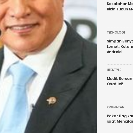
Kesalahan Ma
Bikin Tubuh M
TEKNOLOGI
Simpan Banyak
Lemot, Ketah
Android
LIFESTYLE
Mudik Bersam
Obat Ini!
KESEHATAN
Pakar Bagika
saat Menjal