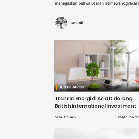
menegaskan bahwa Daerah Istimewa Yogyakarta 
MS Hadi
BERITA HARI INI
Transisi Energi di Asia Didorong
British International Investment
dengan Pendanaan £1,1 Miliar
30 Apr 2026 19
Saiful Ardianto