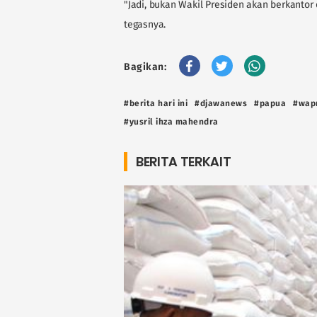
"Jadi, bukan Wakil Presiden akan berkantor 
tegasnya.
Bagikan:
#berita hari ini
#djawanews
#papua
#wap
#yusril ihza mahendra
BERITA TERKAIT