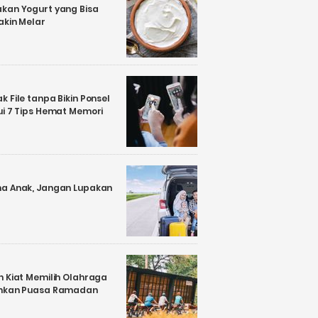
kan Yogurt yang Bisa
akin Melar
 File tanpa Bikin Ponsel
ui 7 Tips Hemat Memori
a Anak, Jangan Lupakan
n Kiat Memilih Olahraga
ankan Puasa Ramadan