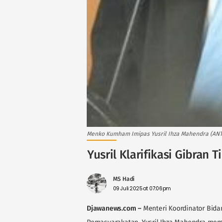
Menko Kumham Imipas Yusril Ihza Mahendra (A
Yusril Klarifikasi Gibran
MS Hadi
09 Juli 2025 at 07:06pm
Djawanews.com
–
Menteri Koordinator Bida