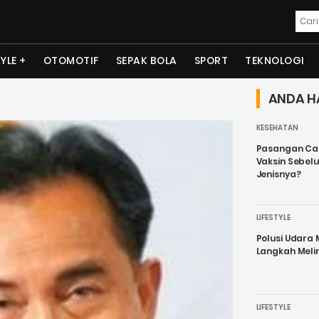
TYLE
OTOMOTIF
SEPAK BOLA
SPORT
TEKNOLOGI
ANDA H
KESEHATAN
Pasangan Cal
Vaksin Sebel
Jenisnya?
LIFESTYLE
Polusi Udara
Langkah Meli
LIFESTYLE