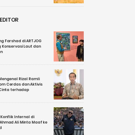
 EDITOR
ng Farshad di ARTJOG
 Konservasi Laut dan
en
Mengenal Rizal Ramli
om Cerdas dan Aktivis
 Cinta terhadap
Konflik Internal di
 Ahmad Ali Minta Maaf ke
d