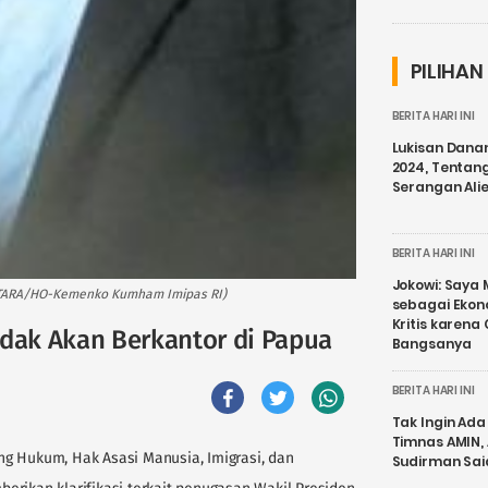
PILIHAN
BERITA HARI INI
Lukisan Dana
2024, Tentang
Serangan Ali
BERITA HARI INI
Jokowi: Saya 
NTARA/HO-Kemenko Kumham Imipas RI)
sebagai Ekon
Kritis karena
 Tidak Akan Berkantor di Papua
Bangsanya
BERITA HARI INI
Tak Ingin Ada 
Timnas AMIN,
ng Hukum, Hak Asasi Manusia, Imigrasi, dan
Sudirman Sai