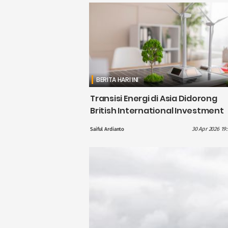
BERITA HARI INI
Transisi Energi di Asia Didorong
British International Investment
dengan Pendanaan £1,1 Miliar
30 Apr 2026 19
Saiful Ardianto