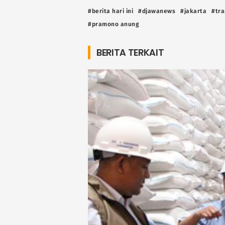
#berita hari ini
#djawanews
#jakarta
#tr
#pramono anung
BERITA TERKAIT