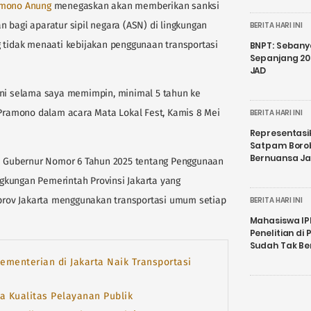
mono Anung
menegaskan akan memberikan sanksi
 bagi aparatur sipil negara (ASN) di lingkungan
BERITA HARI INI
g tidak menaati kebijakan penggunaan transportasi
BNPT: Sebanya
Sepanjang 202
JAD
ini selama saya memimpin, minimal 5 tahun ke
 Pramono dalam acara Mata Lokal Fest, Kamis 8 Mei
BERITA HARI INI
Representasi
Satpam Boro
Bernuansa J
si Gubernur Nomor 6 Tahun 2025 tentang Penggunaan
gkungan Pemerintah Provinsi Jakarta yang
rov Jakarta menggunakan transportasi umum setiap
BERITA HARI INI
Mahasiswa IP
Penelitian d
Sudah Tak B
menterian di Jakarta Naik Transportasi
a Kualitas Pelayanan Publik