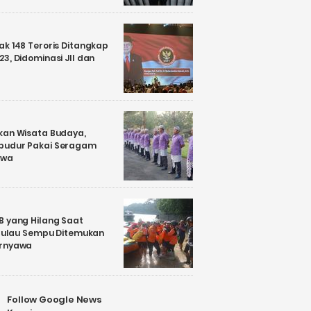
k 148 Teroris Ditangkap
3, Didominasi JII dan
kan Wisata Budaya,
budur Pakai Seragam
awa
B yang Hilang Saat
i Pulau Sempu Ditemukan
ernyawa
Follow Google News