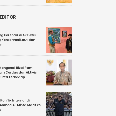
 EDITOR
ng Farshad di ARTJOG
 Konservasi Laut dan
en
Mengenal Rizal Ramli
om Cerdas dan Aktivis
 Cinta terhadap
Konflik Internal di
 Ahmad Ali Minta Maaf ke
d