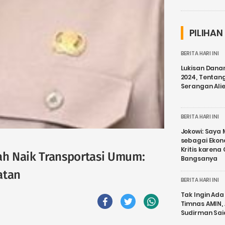
PILIHAN
BERITA HARI INI
Lukisan Dana
2024, Tentang
Serangan Ali
BERITA HARI INI
Jokowi: Saya 
sebagai Ekon
Kritis karena
h Naik Transportasi Umum:
Bangsanya
atan
BERITA HARI INI
Tak Ingin Ada 
Timnas AMIN,
Sudirman Sai