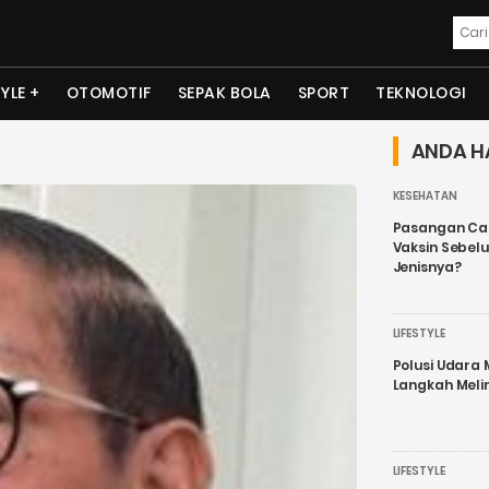
TYLE
OTOMOTIF
SEPAK BOLA
SPORT
TEKNOLOGI
ANDA H
KESEHATAN
Pasangan Cal
Vaksin Sebel
Jenisnya?
LIFESTYLE
Polusi Udara
Langkah Meli
LIFESTYLE