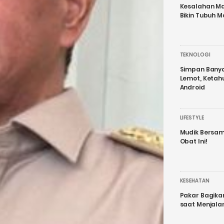
Kesalahan Ma
Bikin Tubuh M
TEKNOLOGI
Simpan Banyak
Lemot, Ketah
Android
LIFESTYLE
Mudik Bersam
Obat Ini!
KESEHATAN
Pakar Bagika
saat Menjal