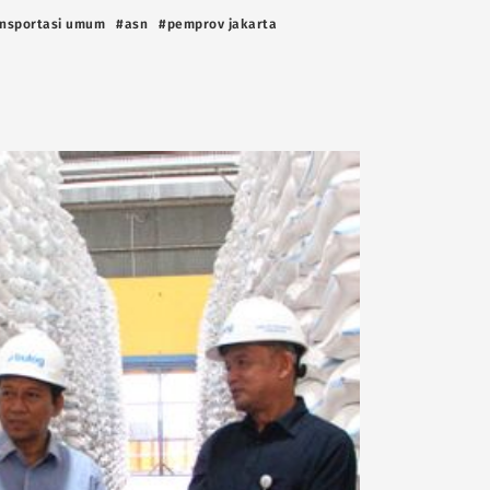
ansportasi umum
#asn
#pemprov jakarta