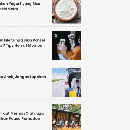
kan Yogurt yang Bisa
akin Melar
 File tanpa Bikin Ponsel
ui 7 Tips Hemat Memori
a Anak, Jangan Lupakan
n Kiat Memilih Olahraga
ankan Puasa Ramadan