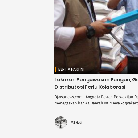
BERITA HARI INI
Lakukan Pengawasan Pangan, Gus
Distributosi Perlu Kolaborasi
Djawanews.com - Anggota Dewan Perwakilan Dae
menegaskan bahwa Daerah Istimewa Yogyakarta 
MS Hadi