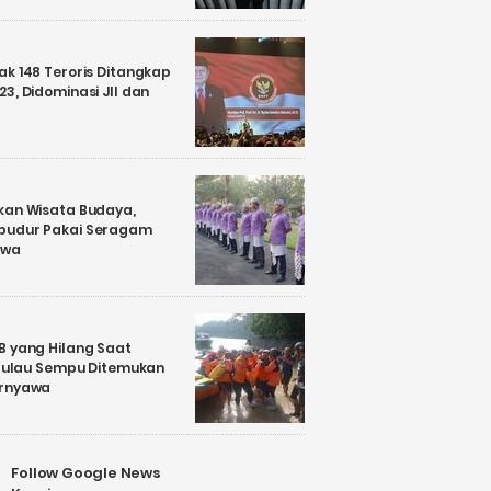
k 148 Teroris Ditangkap
3, Didominasi JII dan
kan Wisata Budaya,
budur Pakai Seragam
awa
B yang Hilang Saat
i Pulau Sempu Ditemukan
ernyawa
Follow Google News