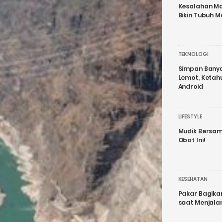
Kesalahan Ma
Bikin Tubuh M
TEKNOLOGI
Simpan Banyak
Lemot, Ketah
Android
LIFESTYLE
Mudik Bersam
Obat Ini!
KESEHATAN
Pakar Bagika
saat Menjal