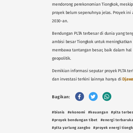
mendorong perekonomian Tiongkok, meskipu
proyek belum sepenuhnya jelas. Proyek ini 
2030-an.
Bendungan PLTA terbesar di dunia yang ten
ambisi besar Tiongkok untuk meningkatkan k
membawa tantangan besar, baik dalam hal
geopolitik.
Demikian informasi seputar proyek PLTA terb
dan investasi terkini lainnya hanya di
Djaw
Bagikan:
#bisnis
#ekonomi
#keuangan
#plta terbes
#proyek bendungan tibet
#energi terbaruk
#plta yarlung zangbo
#proyek energi tiong