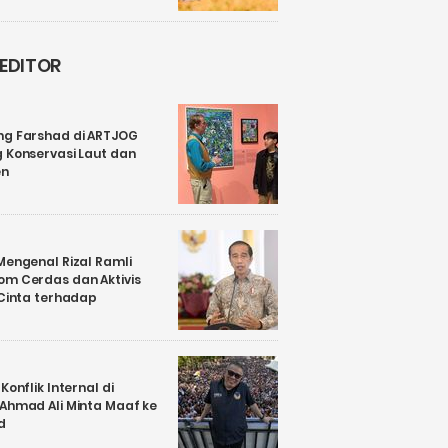
 EDITOR
ng Farshad di ARTJOG
 Konservasi Laut dan
en
Mengenal Rizal Ramli
om Cerdas dan Aktivis
 Cinta terhadap
Konflik Internal di
 Ahmad Ali Minta Maaf ke
d