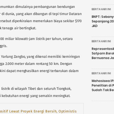
gumumkan dimulainya pembangunan bendungan
BERITA HARI INI
r di dunia, yang akan dibangun di tepi timur Dataran
BNPT: Sebanya
 tersebut diperkirakan memerlukan biaya sekitar $170
Sepanjang 202
JAD
k tenaga air bertingkat.
0 miliar kilowatt-jam listrik per tahun, setara
BERITA HARI INI
gris.
Representasi
Satpam Boro
i Yarlung Zangbo, yang dikenal memiliki kemiringan
Bernuansa J
ga 2.000 meter dalam rentang 50 km. Dengan
akini dapat menghasilkan energi terbarukan dalam
BERITA HARI INI
Mahasiswa IP
Penelitian d
istrik di wilayah Tibet dan seluruh Tiongkok,
Sudah Tak B
kebutuhan energi yang semakin meningkat.
sitif Lewat Proyek Energi Bersih, Optimistis