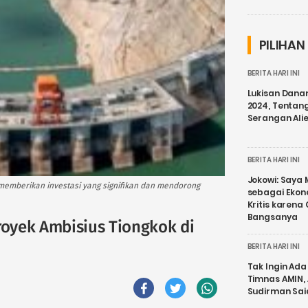
PILIHAN
BERITA HARI INI
Lukisan Dana
2024, Tentang
Serangan Ali
BERITA HARI INI
Jokowi: Saya 
 memberikan investasi yang signifikan dan mendorong
sebagai Ekon
Kritis karena
Bangsanya
royek Ambisius Tiongkok di
BERITA HARI INI
Tak Ingin Ada 
Timnas AMIN,
Sudirman Sai