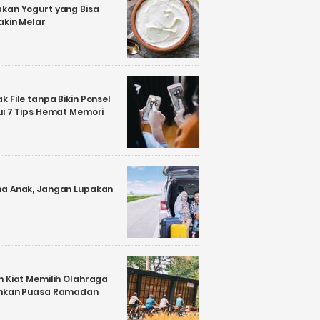
kan Yogurt yang Bisa
akin Melar
 File tanpa Bikin Ponsel
ui 7 Tips Hemat Memori
a Anak, Jangan Lupakan
n Kiat Memilih Olahraga
ankan Puasa Ramadan