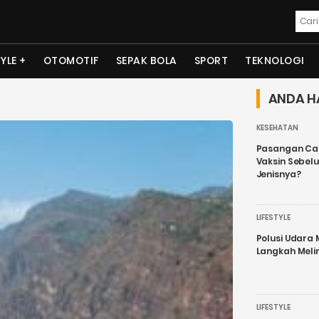
TYLE
OTOMOTIF
SEPAK BOLA
SPORT
TEKNOLOGI
ANDA H
KESEHATAN
Pasangan Cal
Vaksin Sebel
Jenisnya?
LIFESTYLE
Polusi Udara
Langkah Meli
LIFESTYLE