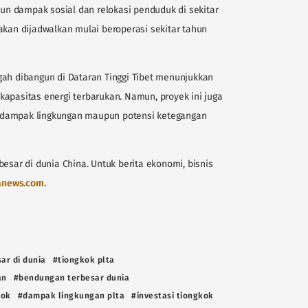
n dampak sosial dan relokasi penduduk di sekitar
akan dijadwalkan mulai beroperasi sekitar tahun
gah dibangun di Dataran Tinggi Tibet menunjukkan
apasitas energi terbarukan. Namun, proyek ini juga
 dampak lingkungan maupun potensi ketegangan
esar di dunia China. Untuk berita ekonomi, bisnis
anews.com
.
ar di dunia
#tiongkok plta
an
#bendungan terbesar dunia
kok
#dampak lingkungan plta
#investasi tiongkok