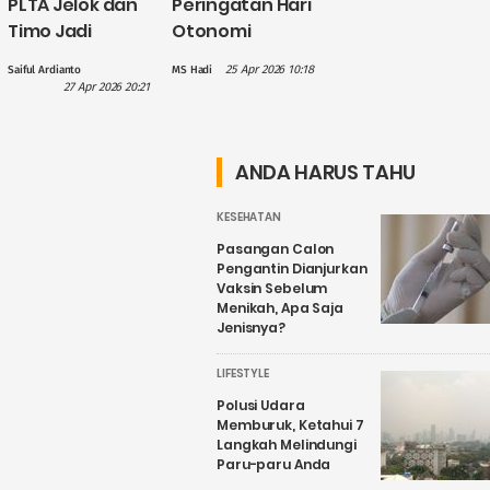
PLTA Jelok dan
Peringatan Hari
Timo Jadi
Otonomi
Perhatian PLN
Daerah, Gus
25 Apr 2026 10:18
Saiful Ardianto
MS Hadi
dalam
Hilmy: Hak
27 Apr 2026 20:21
Penguatan
Daerah Harus
Wisata Air
Nyata, Bukan
Candirejo,
Sekadar
ANDA HARUS TAHU
Kenapa?
Wacana
KESEHATAN
Pasangan Calon
Pengantin Dianjurkan
Vaksin Sebelum
Menikah, Apa Saja
Jenisnya?
LIFESTYLE
Polusi Udara
Memburuk, Ketahui 7
Langkah Melindungi
Paru-paru Anda