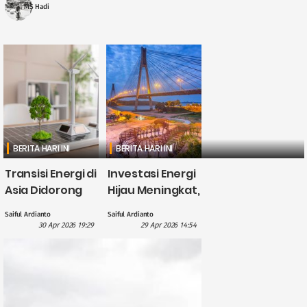
stabilitas ....
MS Hadi
BERITA HARI INI
BERITA HARI INI
Transisi Energi di
Investasi Energi
Asia Didorong
Hijau Meningkat,
British
CATL Himpun
Saiful Ardianto
Saiful Ardianto
International
Dana US$5
30 Apr 2026 19:29
29 Apr 2026 14:54
Investment
Miliar?
dengan
Pendanaan £1,1
Miliar