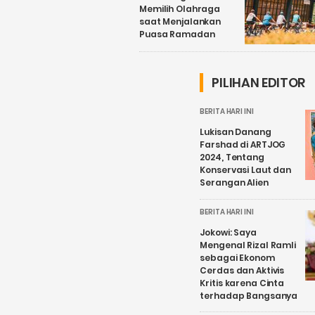
Memilih Olahraga
saat Menjalankan
Puasa Ramadan
PILIHAN EDITOR
BERITA HARI INI
Lukisan Danang
Farshad di ARTJOG
2024, Tentang
Konservasi Laut dan
Serangan Alien
BERITA HARI INI
Jokowi: Saya
Mengenal Rizal Ramli
sebagai Ekonom
Cerdas dan Aktivis
Kritis karena Cinta
terhadap Bangsanya