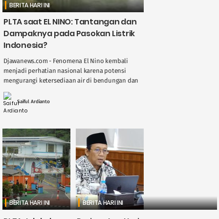
BERITA HARI INI
PLTA saat EL NINO: Tantangan dan
Dampaknya pada Pasokan Listrik
Indonesia?
Djawanews.com - Fenomena El Nino kembali
menjadi perhatian nasional karena potensi
mengurangi ketersediaan air di bendungan dan
sungai, berdampak langsung pada kinerja
Pembangkit Listrik Tenaga Air ( ....
Saiful Ardianto
BERITA HARI INI
BERITA HARI INI