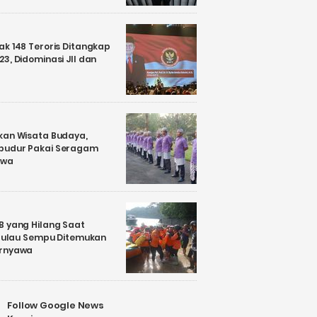
k 148 Teroris Ditangkap
3, Didominasi JII dan
kan Wisata Budaya,
budur Pakai Seragam
awa
B yang Hilang Saat
i Pulau Sempu Ditemukan
ernyawa
Follow Google News