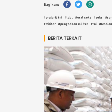
Bagikan:
#prajurit tni
#lgbt
#oral seks
#seks
#su
#militer
#pengadilan militer
#tni
#lesbia
BERITA TERKAIT