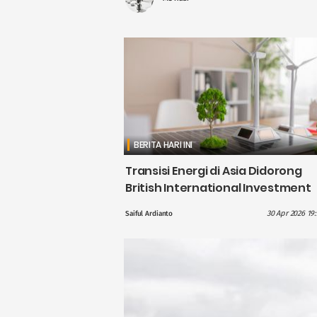
BERITA HARI INI
Transisi Energi di Asia Didorong
British International Investment
dengan Pendanaan £1,1 Miliar
30 Apr 2026 19
Saiful Ardianto