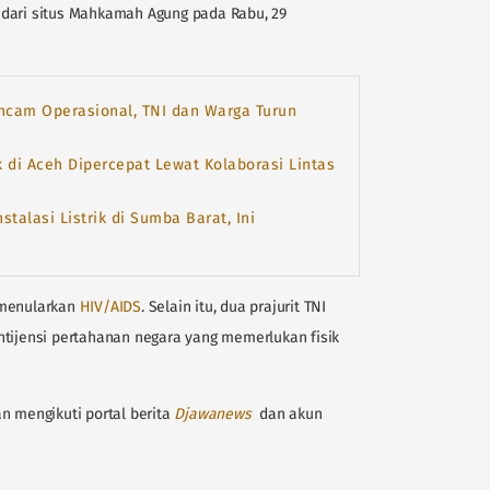
 dari situs Mahkamah Agung pada Rabu, 29
Ancam Operasional, TNI dan Warga Turun
k di Aceh Dipercepat Lewat Kolaborasi Lintas
talasi Listrik di Sumba Barat, Ini
 menularkan
HIV/AIDS
. Selain itu, dua prajurit TNI
ntijensi pertahanan negara yang memerlukan fisik
n mengikuti portal berita
D
jawanews
dan akun