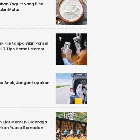
kan Yogurt yang Bisa
akin Melar
 File tanpa Bikin Ponsel
ui 7 Tips Hemat Memori
a Anak, Jangan Lupakan
n Kiat Memilih Olahraga
ankan Puasa Ramadan