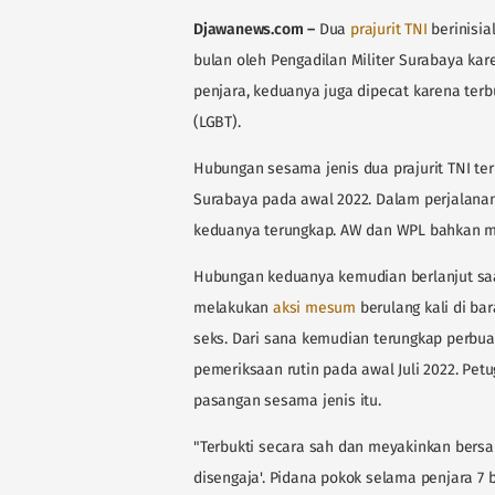
Djawanews.com
–
Dua
prajurit TNI
berinisia
bulan oleh Pengadilan Militer Surabaya ka
penjara, keduanya juga dipecat karena terbuk
(LGBT).
Hubungan sesama jenis dua prajurit TNI te
Surabaya pada awal 2022. Dalam perjalan
keduanya terungkap. AW dan WPL bahkan me
Hubungan keduanya kemudian berlanjut saat
melakukan
aksi mesum
berulang kali di ba
seks. Dari sana kemudian terungkap perbuat
pemeriksaan rutin pada awal Juli 2022. Pe
pasangan sesama jenis itu.
"Terbukti secara sah dan meyakinkan bersa
disengaja'. Pidana pokok selama penjara 7 b