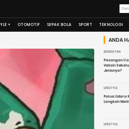
TYLE
OTOMOTIF
SEPAK BOLA
SPORT
TEKNOLOGI
ANDA H
KESEHATAN
Pasangan Cal
Vaksin Sebel
Jenisnya?
LIFESTYLE
Polusi Udara
Langkah Meli
LIFESTYLE