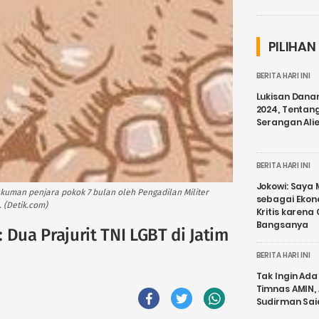
PILIHAN
BERITA HARI INI
Lukisan Dana
2024, Tentang
Serangan Ali
BERITA HARI INI
Jokowi: Saya 
hukuman penjara pokok 7 bulan oleh Pengadilan Militer
sebagai Ekon
 (Detik.com)
Kritis karena
Bangsanya
 Dua Prajurit TNI LGBT di Jatim
BERITA HARI INI
Tak Ingin Ada 
Timnas AMIN,
Sudirman Sai