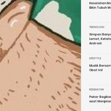
Kesalahan Ma
Bikin Tubuh M
TEKNOLOGI
Simpan Banyak
Lemot, Ketah
Android
LIFESTYLE
Mudik Bersam
Obat Ini!
KESEHATAN
Pakar Bagika
saat Menjal