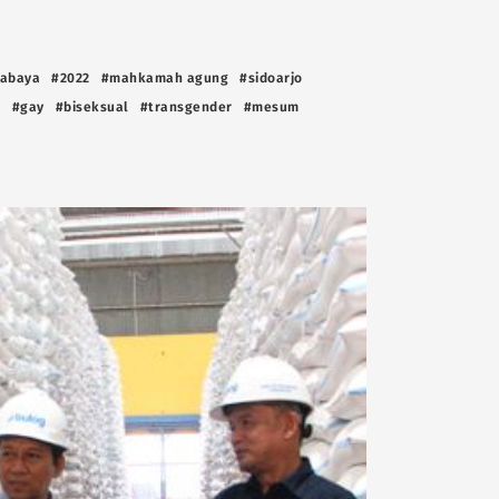
rabaya
#2022
#mahkamah agung
#sidoarjo
n
#gay
#biseksual
#transgender
#mesum