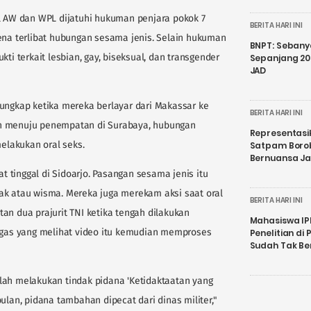
l AW dan WPL dijatuhi hukuman penjara pokok 7
BERITA HARI INI
rena terlibat hubungan sesama jenis. Selain hukuman
BNPT: Sebanya
ti terkait lesbian, gay, biseksual, dan transgender
Sepanjang 202
JAD
rungkap ketika mereka berlayar dari Makassar ke
BERITA HARI INI
an menuju penempatan di Surabaya, hubungan
Representasi
lakukan oral seks.
Satpam Boro
Bernuansa J
 tinggal di Sidoarjo. Pasangan sesama jenis itu
rak atau wisma. Mereka juga merekam aksi saat oral
BERITA HARI INI
an dua prajurit TNI ketika tengah dilakukan
Mahasiswa IP
tugas yang melihat video itu kemudian memproses
Penelitian d
Sudah Tak B
lah melakukan tindak pidana 'Ketidaktaatan yang
ulan, pidana tambahan dipecat dari dinas militer,"