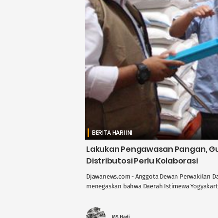
BERITA HARI INI
Lakukan Pengawasan Pangan, Gus
Distributosi Perlu Kolaborasi
Djawanews.com - Anggota Dewan Perwakilan Dae
menegaskan bahwa Daerah Istimewa Yogyakarta 
MS Hadi