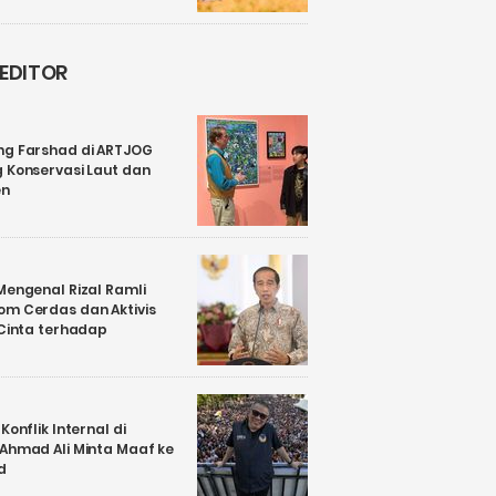
 EDITOR
ng Farshad di ARTJOG
 Konservasi Laut dan
en
Mengenal Rizal Ramli
om Cerdas dan Aktivis
 Cinta terhadap
Konflik Internal di
 Ahmad Ali Minta Maaf ke
d