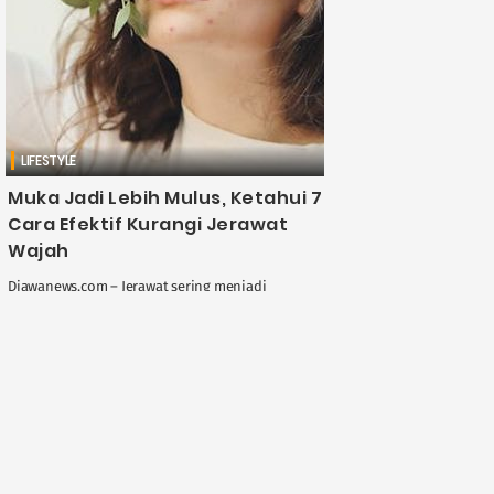
LIFESTYLE
Muka Jadi Lebih Mulus, Ketahui 7
Cara Efektif Kurangi Jerawat
Wajah
Djawanews.com – Jerawat sering menjadi
masalah kulit yang mengganggu, tidak hanya
secara fisik tetapi juga kepercayaan diri.
Munculnya jerawat dapat dipengaruhi oleh
berbagai faktor, termasuk kebiasaan perawatan
MS Hadi
....