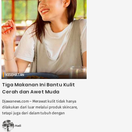
KESEHATAN
Tiga Makanan Ini Bantu Kulit
Cerah dan Awet Muda
Djawanews.com – Merawat kulit tidak hanya
dilakukan dari luar melalui produk skincare,
tetapi juga dari dalam tubuh dengan
mengonsumsi makanan bernutrisi. Beberapa
jenis makanan tertentu dapat membantu ....
MS Hadi