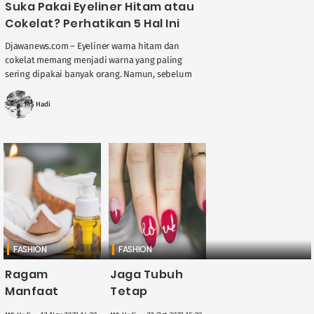
Suka Pakai Eyeliner Hitam atau
Cokelat? Perhatikan 5 Hal Ini
Djawanews.com – Eyeliner warna hitam dan
cokelat memang menjadi warna yang paling
sering dipakai banyak orang. Namun, sebelum
memilih, ada beberapa hal yang perlu
diperhatikan agar tampilan ....
MS Hadi
FASHION
FASHION
Ragam
Jaga Tubuh
Manfaat
Tetap
Minyak Kelapa
Terhidrasi