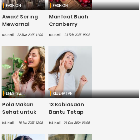
FASHION
FASHION
Awas! Sering
Manfaat Buah
Mewarnai
Cranberry
Rambut Bisa
untuk Kulit
22 Mar 2025 11:00
23 Feb 2025 15:02
MS Hadi
MS Hadi
Picu
Sehat dan
Kerusakan
Cerah
Rambut dan
Masalah
Kesehatan
LIFESTYLE
KESEHATAN
Pola Makan
13 Kebiasaan
Sehat untuk
Bantu Tetap
Kulit Lebih
Awet Muda,
18 Jan 2025 12:08
01 Dec 2024 09:08
MS Hadi
MS Hadi
Cerah dan
Apa Saja?
Sehat