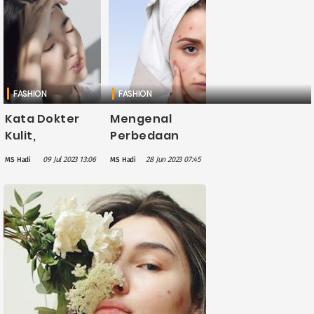
Pemakaian
Mencegahnya
Kuteks Bisa
Merusak Kuku
FASHION
FASHION
Kata Dokter
Mengenal
Kulit,
Perbedaan
Suplemen
Jerawat
09 Jul 2023 13:06
28 Jun 2023 07:45
MS Hadi
MS Hadi
Kolagen Sudah
karena
Bisa
Peruabahan
Dikonsumsi
Hormon dan
Mulai Usia 20
Penumpukan
Tahun untuk
Bakteri
Jaga
Elastisitas Kulit