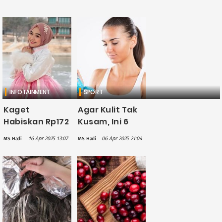
INFOTAINMENT
SPORT
Kaget
Agar Kulit Tak
Habiskan Rp172
Kusam, Ini 6
Juta di Klinik
Tips Wajib
16 Apr 2025 13:07
06 Apr 2025 21:04
MS Hadi
MS Hadi
Kecantikan,
Sebelum dan
Ria Ricis: Kok
Sesudah
Bisa Duit
Olahraga
Segitu
Terbang,
Ketiup Angin