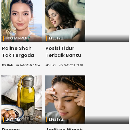
INFOTAINMENT
LIFESTYLE
Raline Shah
Posisi Tidur
Tak Tergoda
Terbaik Bantu
Trend Oplas di
Kulit Wajah
24 Nov 2024 11:04
05 Oct 2024 14:04
MS Hadi
MS Hadi
Kalangan Artis,
Tetap Sehat
Ini Alasannya
dan Awet
Muda
LIFESTYLE
LIFESTYLE
Ragam
Jadikan Wajah