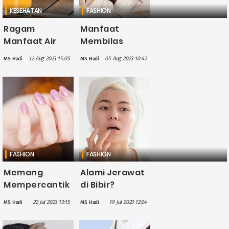
KESEHATAN
FASHION
Ragam
Manfaat
Manfaat Air
Membilas
Jeruk untuk
Rambut
12 Aug 2023 15:05
05 Aug 2023 10:42
MS Hadi
MS Hadi
Kesehatan
dengan Teh,
Kulit, Bantu
Bantu Atasi
Tingkatkan
Kerontokan
Produksi
dan Melawan
Kolagen
Ketombe
FASHION
FASHION
Memang
Alami Jerawat
Mempercantik
di Bibir?
Tampilan, tapi
Ketahui
22 Jul 2023 13:15
19 Jul 2023 12:24
MS Hadi
MS Hadi
Hati-hati
Kenyebab dan
Ternyata
dan Cara