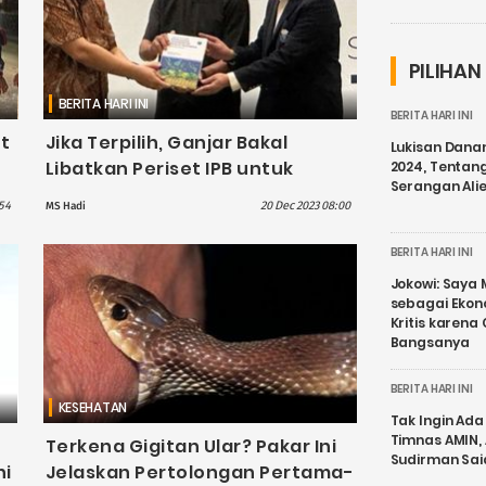
PILIHAN
BERITA HARI INI
BERITA HARI INI
t
Jika Terpilih, Ganjar Bakal
Lukisan Dana
Libatkan Periset IPB untuk
2024, Tentang
Serangan Ali
wa
Wujudkan Kedaulatan Pangan
54
20 Dec 2023 08:00
MS Hadi
BERITA HARI INI
Jokowi: Saya 
sebagai Ekon
Kritis karena
Bangsanya
BERITA HARI INI
KESEHATAN
Tak Ingin Ada 
Timnas AMIN,
Terkena Gigitan Ular? Pakar Ini
Sudirman Sai
ni
Jelaskan Pertolongan Pertama-