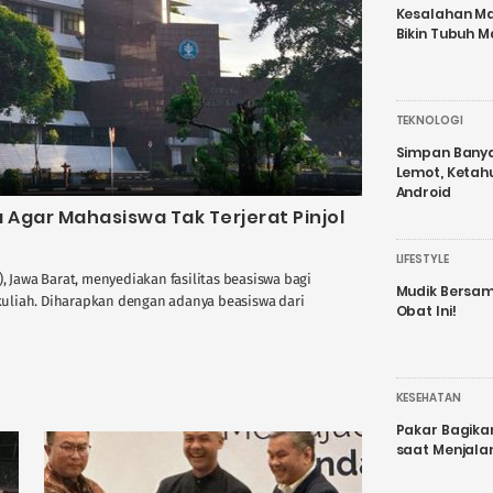
Kesalahan Ma
Bikin Tubuh M
TEKNOLOGI
Simpan Banyak
Lemot, Ketah
Android
a Agar Mahasiswa Tak Terjerat Pinjol
LIFESTYLE
, Jawa Barat, menyediakan fasilitas beasiswa bagi
Mudik Bersam
uliah. Diharapkan dengan adanya beasiswa dari
Obat Ini!
KESEHATAN
Pakar Bagika
saat Menjal