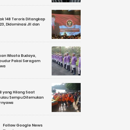
k 148 Teroris Ditangkap
3, Didominasi JII dan
kan Wisata Budaya,
budur Pakai Seragam
awa
B yang Hilang Saat
i Pulau Sempu Ditemukan
ernyawa
Follow Google News