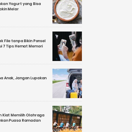
kan Yogurt yang Bisa
akin Melar
 File tanpa Bikin Ponsel
ui 7 Tips Hemat Memori
a Anak, Jangan Lupakan
n Kiat Memilih Olahraga
ankan Puasa Ramadan