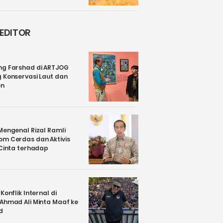
 EDITOR
ng Farshad di ARTJOG
 Konservasi Laut dan
en
Mengenal Rizal Ramli
om Cerdas dan Aktivis
 Cinta terhadap
Konflik Internal di
 Ahmad Ali Minta Maaf ke
d