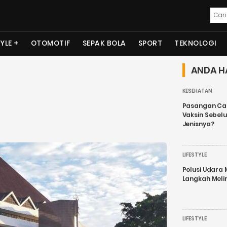
TYLE
OTOMOTIF
SEPAK BOLA
SPORT
TEKNOLOGI
ANDA H
KESEHATAN
Pasangan Cal
Vaksin Sebel
Jenisnya?
LIFESTYLE
Polusi Udara
Langkah Meli
LIFESTYLE