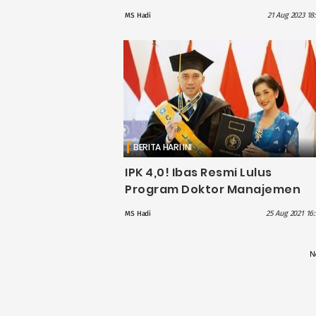
Terbaik Program S1
21 Aug 2023 18
MS Hadi
BERITA HARI INI
IPK 4,0! Ibas Resmi Lulus
Program Doktor Manajemen
Bisnis IPB, Disertasinya Dipuji
25 Aug 2021 16
MS Hadi
Banyak Kalangan
N