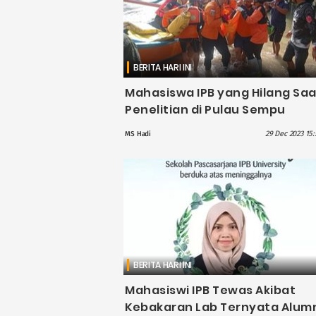
BERITA HARI INI
Mahasiswa IPB yang Hilang Saa
Penelitian di Pulau Sempu
Ditemukan Sudah Tak Bernya
29 Dec 2023 15:
MS Hadi
BERITA HARI INI
Mahasiswi IPB Tewas Akibat
Kebakaran Lab Ternyata Alum