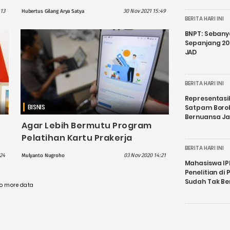
nya
:13
30 Nov 2021 15:49
Hubertus Gilang Arya Satya
BERITA HARI INI
BNPT: Sebanya
Sepanjang 202
JAD
BERITA HARI INI
Representasi
BISNIS
Satpam Boro
Bernuansa J
Agar Lebih Bermutu Program
Pelatihan Kartu Prakerja
Gandeng Kampus dan
BERITA HARI INI
:24
03 Nov 2020 14:21
Mulyanto Nugroho
Akademisi
Mahasiswa IP
Penelitian d
Sudah Tak B
o more data