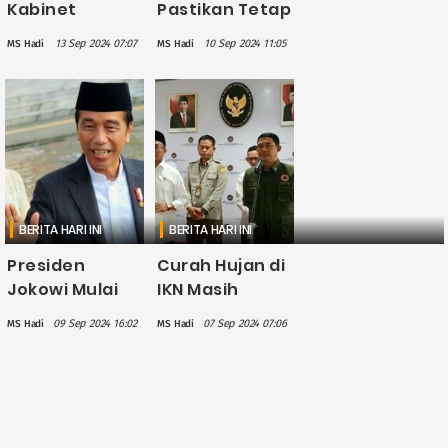
Kabinet
Pastikan Tetap
Terakhir,
Blusukan ke
13 Sep 2024 07:07
10 Sep 2024 11:05
MS Hadi
MS Hadi
Jokowi Minta
Daerah
Maaf ke Para
setelah
Menteri
Berkantor di
IKN
BERITA HARI INI
BERITA HARI INI
Presiden
Curah Hujan di
Jokowi Mulai
IKN Masih
Berkantor di
Tinggi,
09 Sep 2024 16:02
07 Sep 2024 07:06
MS Hadi
MS Hadi
IKN Besok
Modifikasi
hingga
Cuaca
Purnatugas
Dilanjutkan
hingga 12
September