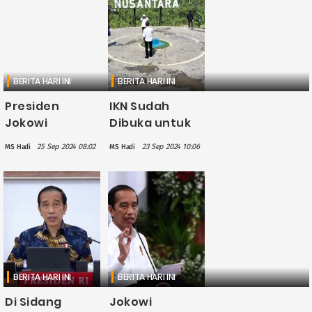
VVIP Jadi
Komersial
BERITA HARI INI
BERITA HARI INI
Presiden
IKN Sudah
Jokowi
Dibuka untuk
Mendarat
Masyarakat
25 Sep 2024 08:02
23 Sep 2024 10:06
MS Hadi
MS Hadi
Perdana di
Umum, Begini
Bandara IKN:
Cara
Alhamdulillah
Berkunjung
Mulus Banget
dan Tata
Turunnya
Tertibnya
BERITA HARI INI
BERITA HARI INI
Di Sidang
Jokowi