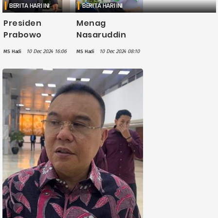
BERITA HARI INI
BERITA HARI INI
Presiden
Menag
Prabowo
Nasaruddin
Targetkan
Umar Harap
10 Dec 2024 16:06
10 Dec 2024 08:10
MS Hadi
MS Hadi
Pemerintahan
Masjid IKN Bisa
Pindah ke IKN
Digunakan
pada 2028,
untuk Salat
setelah Jadi
Idul Fitri 2025
Ibu Kota Politik