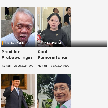
Berstatus Ibu
Rp48,8 Triliun
Kota Negara
untuk
Pembangunan
IKN Lima Tahun
ke Depan
BERITA HARI INI
BERITA HARI INI
Presiden
Soal
Prabowo Ingin
Pemerintahan
IKN Jadi Ibu
Pindah ke IKN
22 Jan 2025 14:10
14 Dec 2024 08:10
MS Hadi
MS Hadi
Kota Politik
2028, Puan:
pada 2028
DPR Ikut
Keputusan
Pemerintah