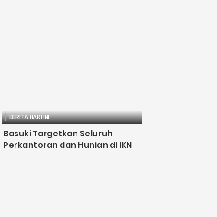
BERITA HARI INI
Basuki Targetkan Seluruh
Perkantoran dan Hunian di IKN
Siap Digunakan Akhir Desember
Ini
Djawanews.com – Kepala Otorita Ibu Kota
Nusantara (OIKN) Basuki Hadimuljono
menargetkan seluruh gedung perkantoran di Ibu
Kota Nusantara (IKN), Kalimantan Timur, harus