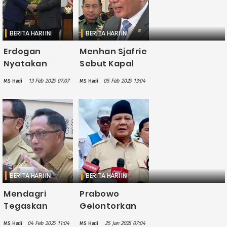
BERITA HARI INI
BERITA HARI INI
Erdogan
Menhan Sjafrie
Nyatakan
Sebut Kapal
Komitmen
Patroli Hibah
13 Feb 2025 07:07
05 Feb 2025 13:04
MS Hadi
MS Hadi
Turki Dukung
dari Jepang
Pembangunan
Bakal
IKN, Bakal
Ditempatkan
Libatkan
di IKN
Perusahaan
Kelas Dunia
BERITA HARI INI
BERITA HARI INI
Mendagri
Prabowo
Tegaskan
Gelontorkan
Jakarta Masih
Anggaran
04 Feb 2025 11:04
25 Jan 2025 07:04
MS Hadi
MS Hadi