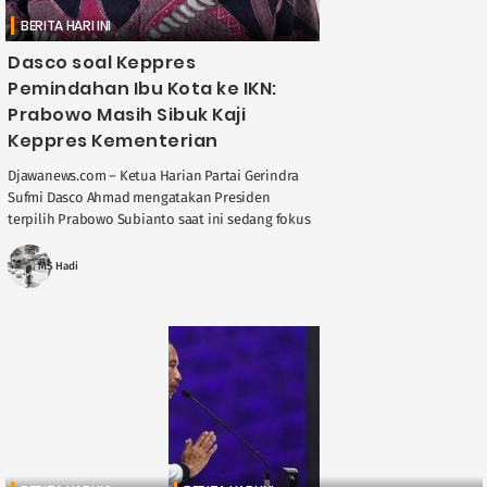
BERITA HARI INI
Dasco soal Keppres
Pemindahan Ibu Kota ke IKN:
Prabowo Masih Sibuk Kaji
Keppres Kementerian
Djawanews.com – Ketua Harian Partai Gerindra
Sufmi Dasco Ahmad mengatakan Presiden
terpilih Prabowo Subianto saat ini sedang fokus
menyusun dan mengkaji Keputusan Presiden
(Keppres) terkait kementerian pemerintahannya
MS Hadi
....