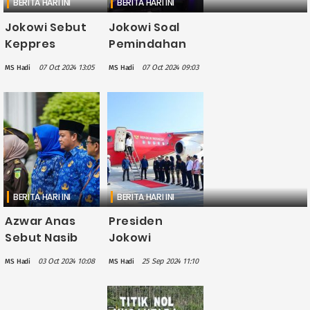
BERITA HARI INI
BERITA HARI INI
Jokowi Sebut
Jokowi Soal
Keppres
Pemindahan
Pemindahan
Ibu Kota:
07 Oct 2024 13:05
07 Oct 2024 09:03
MS Hadi
MS Hadi
Ibu Kota dari
Pindah Rumah
Jakarta ke IKN
Saja Ruwet,
Bakal Diteken
Jadi Jangan
Prabowo
Kejar-kejar
BERITA HARI INI
BERITA HARI INI
Azwar Anas
Presiden
Sebut Nasib
Jokowi
Pemindahan
Perintahkan
03 Oct 2024 10:08
25 Sep 2024 11:10
MS Hadi
MS Hadi
ASN ke IKN di
Status
Tangan
Bandara IKN
Prabowo
Diubah dari