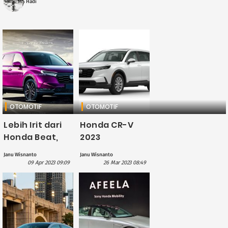
MS Hadi
OTOMOTIF
OTOMOTIF
Lebih Irit dari
Honda CR-V
Honda Beat,
2023
Honda CR-V
Mengaspal di
Janu Wisnanto
Janu Wisnanto
PHEV 2023
Thailand,
09 Apr 2023 09:09
26 Mar 2023 08:49
Bakal Segera
Harganya
Mengaspal
Rp630 Jutaan