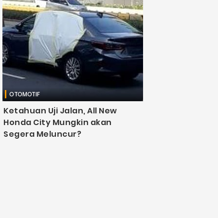
OTOMOTIF
Ketahuan Uji Jalan, All New
Honda City Mungkin akan
Segera Meluncur?
Djawanews.com – All New Honda City sedan
mungkin akan segera diluncurkan untuk pasar
Indonesia. Pasalnya, mobil tersebut sempat
ketahuan sedang lakukan uji coba tes di jalan
raya ....
Fajar Kurniawan