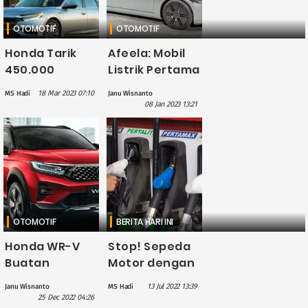
OTOMOTIF
OTOMOTIF
Honda Tarik
Afeela: Mobil
450.000
Listrik Pertama
Kendaraan
Rakitan Honda
18 Mar 2023 07:10
MS Hadi
Janu Wisnanto
karena Sabuk
dan Sony
08 Jan 2023 13:21
Pengaman
Bermasalah
OTOMOTIF
BERITA HARI INI
Honda WR-V
Stop! Sepeda
Buatan
Motor dengan
Indonesia
Merk dan Jenis
13 Jul 2022 13:39
Janu Wisnanto
MS Hadi
Bakal
Ini Tak Boleh
25 Dec 2022 04:26