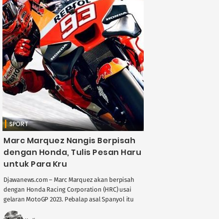
SPORT
Marc Marquez Nangis Berpisah
dengan Honda, Tulis Pesan Haru
untuk Para Kru
Djawanews.com – Marc Marquez akan berpisah
dengan Honda Racing Corporation (HRC) usai
gelaran MotoGP 2023. Pebalap asal Spanyol itu
telah memutuskan untuk mengakhiri kontraknya
dengan HRC setahun lebih ....