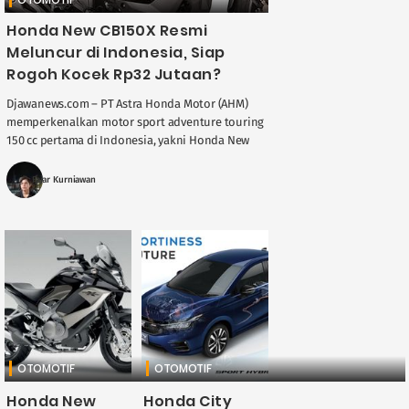
Honda New CB150X Resmi
Meluncur di Indonesia, Siap
Rogoh Kocek Rp32 Jutaan?
Djawanews.com – PT Astra Honda Motor (AHM)
memperkenalkan motor sport adventure touring
150 cc pertama di Indonesia, yakni Honda New
CB150X pada Jumat (12/11). Motor itu dibekali
mesin 150 ....
Fajar Kurniawan
OTOMOTIF
OTOMOTIF
Honda New
Honda City