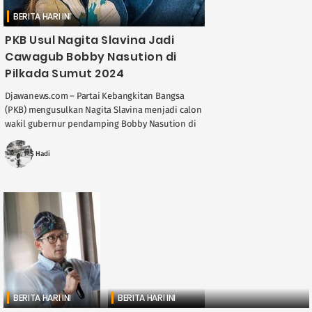
BERITA HARI INI
PKB Usul Nagita Slavina Jadi
Cawagub Bobby Nasution di
Pilkada Sumut 2024
Djawanews.com – Partai Kebangkitan Bangsa
(PKB) mengusulkan Nagita Slavina menjadi calon
wakil gubernur pendamping Bobby Nasution di
Pilkada 2024. PKB menilai popularitas Nagita di
media sosial bisa membantu ....
MS Hadi
BERITA HARI INI
BERITA HARI INI