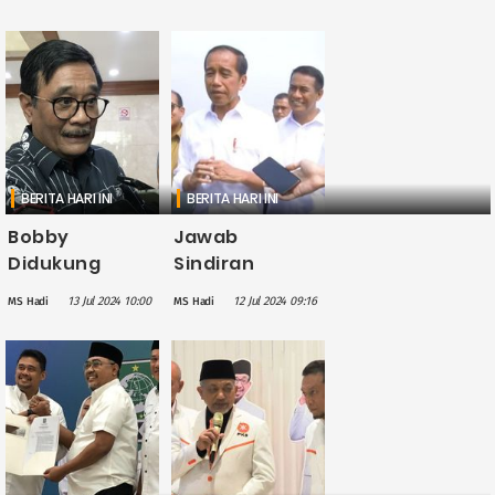
Nababan, Edy
Pertemukan
Rahmayadi,
Bobby-Nagita
dan Bobby
terkait Pilkada
Nasution
Sumut
Bersaing Ketat
di Pilgub
Sumut
BERITA HARI INI
BERITA HARI INI
Bobby
Jawab
Didukung
Sindiran
Banyak Parpol
Dukungan ke
13 Jul 2024 10:00
12 Jul 2024 09:16
MS Hadi
MS Hadi
di Sumut,
Bobby
Djarot PDIP:
Pengaruh
Karena Mas
Mertua,
Bobby Atau
Jokowi: Partai-
Mertua?
partai Itu
Pintar-pintar