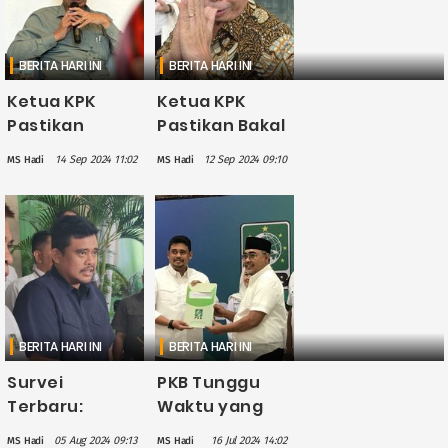
BERITA HARI INI
BERITA HARI INI
Ketua KPK
Ketua KPK
Pastikan
Pastikan Bakal
Pengusutan
Klarifikasi
14 Sep 2024 11:02
12 Sep 2024 09:10
MS Hadi
MS Hadi
Dugaan
Kaesang dan
Gratifikasi Jet
Bobby Terkait
Pribadi
Jet Pribadi
Kaesang dan
Bobby Jalan
Terus
BERITA HARI INI
BERITA HARI INI
Survei
PKB Tunggu
Terbaru:
Waktu yang
Nikson
Tepat
05 Aug 2024 09:13
16 Jul 2024 14:02
MS Hadi
MS Hadi