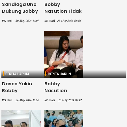
Sandiaga Uno
Bobby
Dukung Bobby
Nasution Tidak
Nasution Maju
Masalah
30 May 2024 11:07
28 May 2024 08:06
MS Hadi
MS Hadi
Jadi Calon
Lawan Ahok di
Gubernur
Pilkada Sumut
Sumut 2024
2024
BERITA HARI INI
BERITA HARI INI
Dasco Yakin
Bobby
Bobby
Nasution
Nasution
Resmi Jadi
24 May 2024 11:10
23 May 2024 07:12
MS Hadi
MS Hadi
Gabung
Kader
Gerindra Tak
Gerindra, Ini
Ganggu
Tanggapan
Hubungan
Jokowi