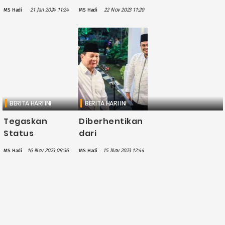
Mati di
atau Pilwakot
21 Jan 2024 11:24
22 Nov 2023 11:20
MS Hadi
MS Hadi
Kandangnya,
Medan, Golkar
Pemkot Medan
Siap Dukung
Bakal Tutup
Bobby
Sementara
Nasution
Medan Zoo
BERITA HARI INI
BERITA HARI INI
Tegaskan
Diberhentikan
Status
dari
Keanggotaan
Keanggotaan
16 Nov 2023 09:36
15 Nov 2023 12:44
MS Hadi
MS Hadi
Gibran-Bobby
Partai, Bobby
di PDIP, Hasto:
Nasution:
Sudah Tutup
Terima Kasih
Buku
PDI Perjuangan