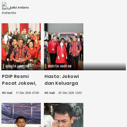
Proyek tersebut dirancang untuk meningkatkan
kualitas hidup masyarakat di Tapanuli Selatan
Saiful Ardianto
dan ....
BERITA HARI INI
BERITA HARI INI
PDIP Resmi
Hasto: Jokowi
Pecat Jokowi,
dan Keluarga
Gibran, dan
Sudah Tidak
17 Dec 2024 07:06
05 Dec 2024 12:02
MS Hadi
MS Hadi
Bobby sebagai
Lagi Jadi
Kader Partai
Bagian PDIP