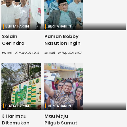
Partainya
dengan PDIP
BERITA HARI INI
BERITA HARI INI
Selain
Paman Bobby
Gerindra,
Nasution Ingin
Bobby
Maju Pilwakot
22 May 2024 14:05
19 May 2024 14:07
MS Hadi
MS Hadi
Nasution Bakal
Medan 2024,
Daftar
Sudah Ambil
Bacagub
Formulir
Sumut ke 6
Pendaftaran di
Parpol
PDIP
BERITA HARI INI
BERITA HARI INI
3 Harimau
Mau Maju
Ditemukan
Pilgub Sumut