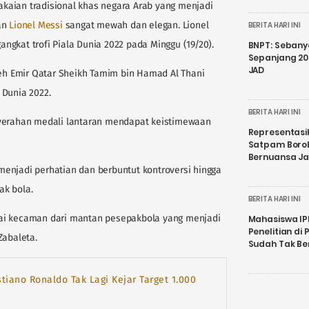
kaian tradisional khas negara Arab yang menjadi
an
Lionel Messi
sangat mewah dan elegan. Lionel
BERITA HARI INI
gkat trofi Piala Dunia 2022 pada Minggu (19/20).
BNPT: Sebanya
Sepanjang 202
JAD
leh Emir Qatar Sheikh Tamim bin Hamad Al Thani
 Dunia 2022.
BERITA HARI INI
nyerahan medali lantaran mendapat keistimewaan
Representasi
Satpam Boro
Bernuansa J
enjadi perhatian dan berbuntut kontroversi hingga
ak bola.
BERITA HARI INI
ai kecaman dari mantan pesepakbola yang menjadi
Mahasiswa IP
Penelitian d
Zabaleta.
Sudah Tak B
stiano Ronaldo Tak Lagi Kejar Target 1.000