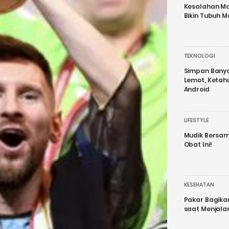
Kesalahan Ma
Bikin Tubuh M
TEKNOLOGI
Simpan Banyak
Lemot, Ketah
Android
LIFESTYLE
Mudik Bersam
Obat Ini!
KESEHATAN
Pakar Bagika
saat Menjal