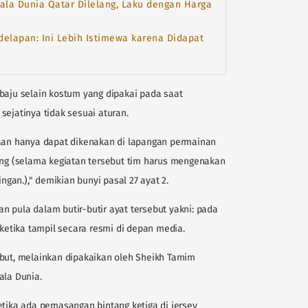
iala Dunia Qatar Dilelang, Laku dengan Harga
delapan: Ini Lebih Istimewa karena Didapat
baju selain kostum yang dipakai pada saat
sejatinya tidak sesuai aturan.
yaan hanya dapat dikenakan di lapangan permainan
sung (selama kegiatan tersebut tim harus mengenakan
an.)," demikian bunyi pasal 27 ayat 2.
 pula dalam butir-butir ayat tersebut yakni: pada
 ketika tampil secara resmi di depan media.
ebut, melainkan dipakaikan oleh Sheikh Tamim
ala Dunia.
etika ada pemasangan bintang ketiga di jersey