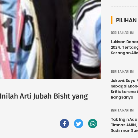
PILIHAN
BERITA HARI INI
Lukisan Dana
2024, Tentang
Serangan Ali
BERITA HARI INI
Jokowi: Saya 
sebagai Ekon
Kritis karena
Inilah Arti Jubah Bisht yang
Bangsanya
BERITA HARI INI
Tak Ingin Ada 
Timnas AMIN,
Sudirman Sai