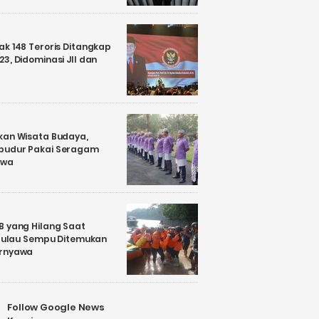
k 148 Teroris Ditangkap
3, Didominasi JII dan
kan Wisata Budaya,
budur Pakai Seragam
awa
B yang Hilang Saat
i Pulau Sempu Ditemukan
ernyawa
Follow Google News