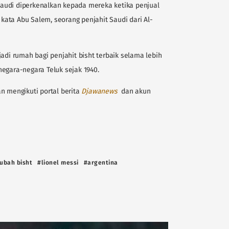
g Saudi diperkenalkan kepada mereka ketika penjual
" kata Abu Salem, seorang penjahit Saudi dari Al-
adi rumah bagi penjahit bisht terbaik selama lebih
egara-negara Teluk sejak 1940.
n mengikuti portal berita
D
jawanews
dan akun
jubah bisht
#lionel messi
#argentina