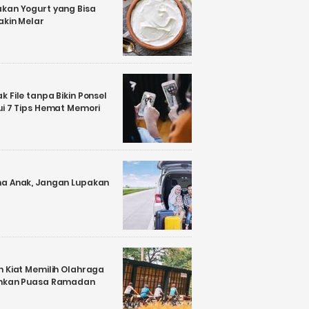
kan Yogurt yang Bisa
akin Melar
 File tanpa Bikin Ponsel
ui 7 Tips Hemat Memori
a Anak, Jangan Lupakan
n Kiat Memilih Olahraga
ankan Puasa Ramadan