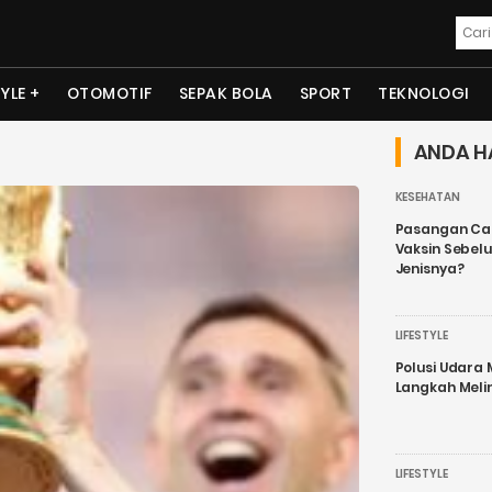
TYLE
OTOMOTIF
SEPAK BOLA
SPORT
TEKNOLOGI
ANDA H
KESEHATAN
Pasangan Cal
Vaksin Sebel
Jenisnya?
LIFESTYLE
Polusi Udara
Langkah Meli
LIFESTYLE