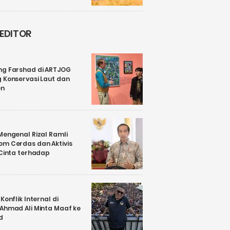
 EDITOR
ng Farshad di ARTJOG
 Konservasi Laut dan
en
Mengenal Rizal Ramli
om Cerdas dan Aktivis
 Cinta terhadap
Konflik Internal di
 Ahmad Ali Minta Maaf ke
d