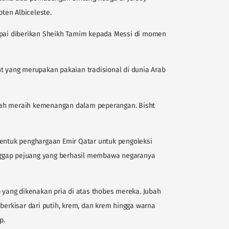
pten Albiceleste.
mpai diberikan Sheikh Tamim kepada Messi di momen
t yang merupakan pakaian tradisional di dunia Arab
telah meraih kemenangan dalam peperangan. Bisht
bentuk penghargaan Emir Qatar untuk pengoleksi
ianggap pejuang yang berhasil membawa negaranya
b yang dikenakan pria di atas thobes mereka. Jubah
berkisar dari putih, krem, dan krem hingga warna
p.