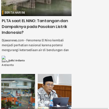
BERITA HARI INI
PLTA saat EL NINO: Tantangan dan
Dampaknya pada Pasokan Listrik
Indonesia?
Djawanews.com - Fenomena El Nino kembali
menjadi perhatian nasional karena potensi
mengurangi ketersediaan air di bendungan dan
sungai, berdampak langsung pada kinerja
Pembangkit Listrik Tenaga Air ( ....
Saiful Ardianto