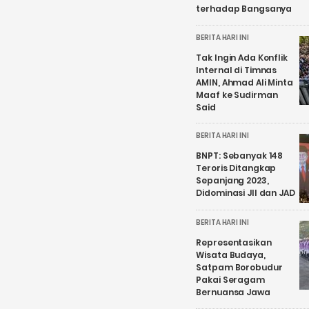
terhadap Bangsanya
BERITA HARI INI
Tak Ingin Ada Konflik
Internal di Timnas
AMIN, Ahmad Ali Minta
Maaf ke Sudirman
Said
BERITA HARI INI
BNPT: Sebanyak 148
Teroris Ditangkap
Sepanjang 2023,
Didominasi JII dan JAD
BERITA HARI INI
Representasikan
Wisata Budaya,
Satpam Borobudur
Pakai Seragam
Bernuansa Jawa