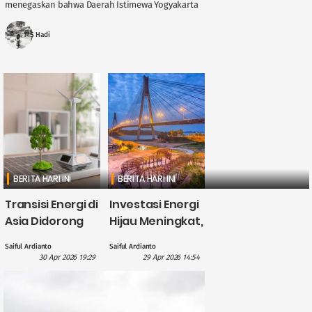
menegaskan bahwa Daerah Istimewa Yogyakarta
memegang peran penting dalam menjaga
stabilitas ....
MS Hadi
BERITA HARI INI
BERITA HARI INI
Transisi Energi di
Investasi Energi
Asia Didorong
Hijau Meningkat,
British
CATL Himpun
Saiful Ardianto
Saiful Ardianto
International
Dana US$5
30 Apr 2026 19:29
29 Apr 2026 14:54
Investment
Miliar?
dengan
Pendanaan £1,1