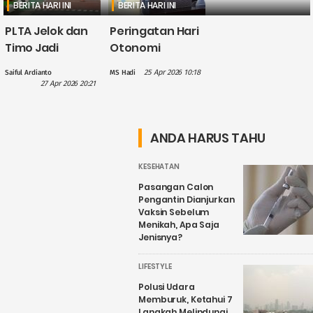
BERITA HARI INI
BERITA HARI INI
PLTA Jelok dan
Peringatan Hari
Timo Jadi
Otonomi
Perhatian PLN
Daerah, Gus
25 Apr 2026 10:18
Saiful Ardianto
MS Hadi
dalam
Hilmy: Hak
27 Apr 2026 20:21
Penguatan
Daerah Harus
Wisata Air
Nyata, Bukan
Candirejo,
Sekadar
ANDA HARUS TAHU
Kenapa?
Wacana
KESEHATAN
Pasangan Calon
Pengantin Dianjurkan
Vaksin Sebelum
Menikah, Apa Saja
Jenisnya?
LIFESTYLE
Polusi Udara
Memburuk, Ketahui 7
Langkah Melindungi