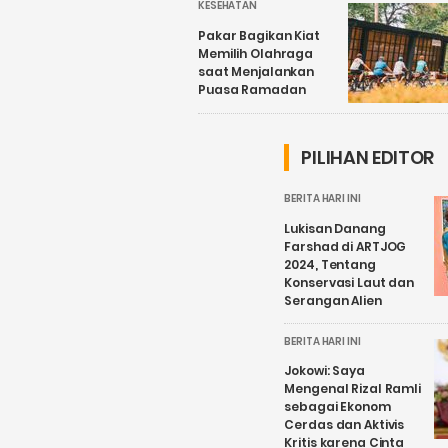
KESEHATAN
Pakar Bagikan Kiat
Memilih Olahraga
saat Menjalankan
Puasa Ramadan
PILIHAN EDITOR
BERITA HARI INI
Lukisan Danang
Farshad di ARTJOG
2024, Tentang
Konservasi Laut dan
Serangan Alien
BERITA HARI INI
Jokowi: Saya
Mengenal Rizal Ramli
sebagai Ekonom
Cerdas dan Aktivis
Kritis karena Cinta