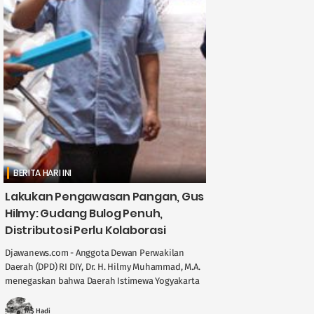
BERITA HARI INI
Lakukan Pengawasan Pangan, Gus
Hilmy: Gudang Bulog Penuh,
Distributosi Perlu Kolaborasi
Djawanews.com - Anggota Dewan Perwakilan
Daerah (DPD) RI DIY, Dr. H. Hilmy Muhammad, M.A.
menegaskan bahwa Daerah Istimewa Yogyakarta
memegang peran penting dalam menjaga
stabilitas ....
MS Hadi