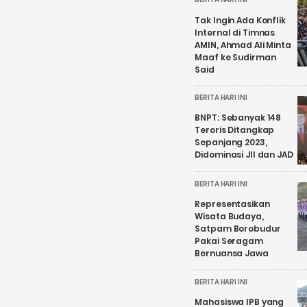
Tak Ingin Ada Konflik
Internal di Timnas
AMIN, Ahmad Ali Minta
Maaf ke Sudirman
Said
BERITA HARI INI
BNPT: Sebanyak 148
Teroris Ditangkap
Sepanjang 2023,
Didominasi JII dan JAD
BERITA HARI INI
Representasikan
Wisata Budaya,
Satpam Borobudur
Pakai Seragam
Bernuansa Jawa
BERITA HARI INI
Mahasiswa IPB yang