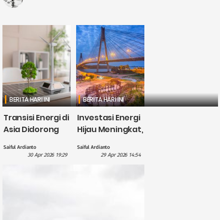
BERITA HARI INI
BERITA HARI INI
Transisi Energi di
Investasi Energi
Asia Didorong
Hijau Meningkat,
British
CATL Himpun
Saiful Ardianto
Saiful Ardianto
International
Dana US$5
30 Apr 2026 19:29
29 Apr 2026 14:54
Investment
Miliar?
dengan
Pendanaan £1,1
Miliar