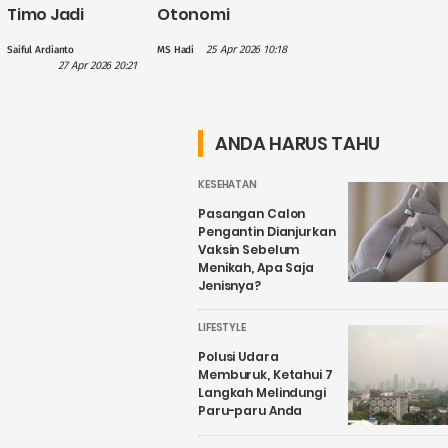
Timo Jadi
Otonomi
Perhatian PLN
Daerah, Gus
25 Apr 2026 10:18
Saiful Ardianto
MS Hadi
dalam
Hilmy: Hak
27 Apr 2026 20:21
Penguatan
Daerah Harus
Wisata Air
Nyata, Bukan
Candirejo,
Sekadar
ANDA HARUS TAHU
Kenapa?
Wacana
KESEHATAN
Pasangan Calon
Pengantin Dianjurkan
Vaksin Sebelum
Menikah, Apa Saja
Jenisnya?
LIFESTYLE
Polusi Udara
Memburuk, Ketahui 7
Langkah Melindungi
Paru-paru Anda