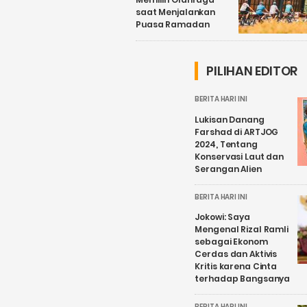
saat Menjalankan
Puasa Ramadan
PILIHAN EDITOR
BERITA HARI INI
Lukisan Danang
Farshad di ARTJOG
2024, Tentang
Konservasi Laut dan
Serangan Alien
BERITA HARI INI
Jokowi: Saya
Mengenal Rizal Ramli
sebagai Ekonom
Cerdas dan Aktivis
Kritis karena Cinta
terhadap Bangsanya
BERITA HARI INI