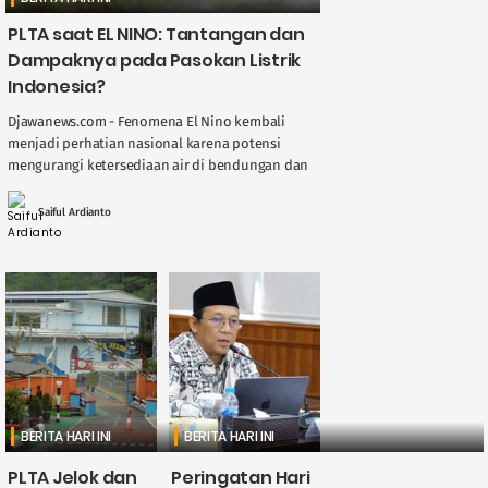
PLTA saat EL NINO: Tantangan dan
Dampaknya pada Pasokan Listrik
Indonesia?
Djawanews.com - Fenomena El Nino kembali
menjadi perhatian nasional karena potensi
mengurangi ketersediaan air di bendungan dan
sungai, berdampak langsung pada kinerja
Pembangkit Listrik Tenaga Air ( ....
Saiful Ardianto
BERITA HARI INI
BERITA HARI INI
PLTA Jelok dan
Peringatan Hari