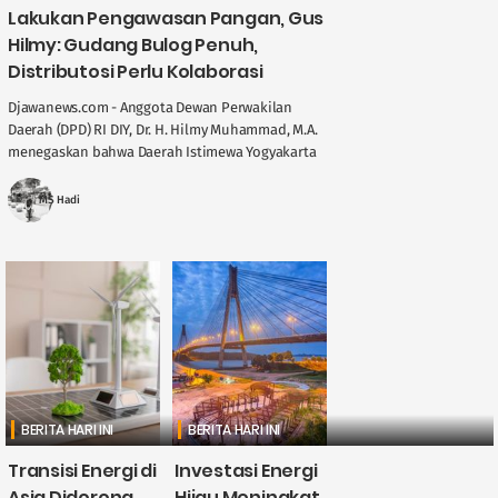
Lakukan Pengawasan Pangan, Gus
Hilmy: Gudang Bulog Penuh,
Distributosi Perlu Kolaborasi
Djawanews.com - Anggota Dewan Perwakilan
Daerah (DPD) RI DIY, Dr. H. Hilmy Muhammad, M.A.
menegaskan bahwa Daerah Istimewa Yogyakarta
memegang peran penting dalam menjaga
stabilitas ....
MS Hadi
BERITA HARI INI
BERITA HARI INI
Transisi Energi di
Investasi Energi
Asia Didorong
Hijau Meningkat,