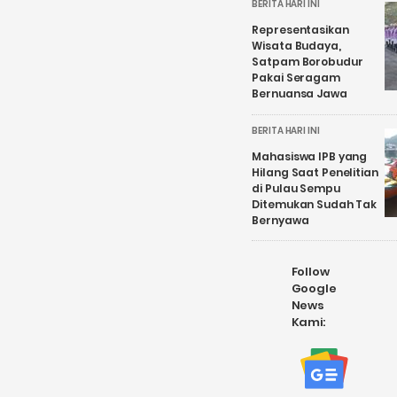
BERITA HARI INI
Representasikan
Wisata Budaya,
Satpam Borobudur
Pakai Seragam
Bernuansa Jawa
BERITA HARI INI
Mahasiswa IPB yang
Hilang Saat Penelitian
di Pulau Sempu
Ditemukan Sudah Tak
Bernyawa
Follow
Google
News
Kami: