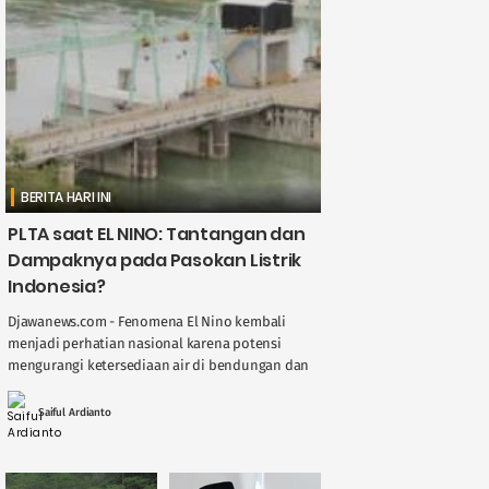
BERITA HARI INI
PLTA saat EL NINO: Tantangan dan
Dampaknya pada Pasokan Listrik
Indonesia?
Djawanews.com - Fenomena El Nino kembali
menjadi perhatian nasional karena potensi
mengurangi ketersediaan air di bendungan dan
sungai, berdampak langsung pada kinerja
Pembangkit Listrik Tenaga Air ( ....
Saiful Ardianto