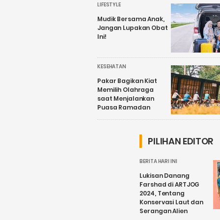
LIFESTYLE
Mudik Bersama Anak,
Jangan Lupakan Obat
Ini!
KESEHATAN
Pakar Bagikan Kiat
Memilih Olahraga
saat Menjalankan
Puasa Ramadan
PILIHAN EDITOR
BERITA HARI INI
Lukisan Danang
Farshad di ARTJOG
2024, Tentang
Konservasi Laut dan
Serangan Alien