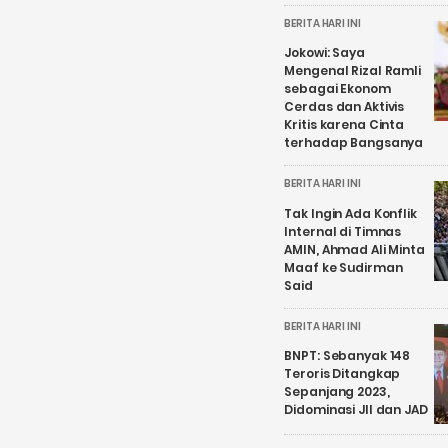
BERITA HARI INI
Jokowi: Saya
Mengenal Rizal Ramli
sebagai Ekonom
Cerdas dan Aktivis
Kritis karena Cinta
terhadap Bangsanya
BERITA HARI INI
Tak Ingin Ada Konflik
Internal di Timnas
AMIN, Ahmad Ali Minta
Maaf ke Sudirman
Said
BERITA HARI INI
BNPT: Sebanyak 148
Teroris Ditangkap
Sepanjang 2023,
Didominasi JII dan JAD