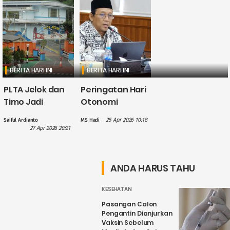
BERITA HARI INI
BERITA HARI INI
PLTA Jelok dan
Peringatan Hari
Timo Jadi
Otonomi
Perhatian PLN
Daerah, Gus
25 Apr 2026 10:18
Saiful Ardianto
MS Hadi
dalam
Hilmy: Hak
27 Apr 2026 20:21
Penguatan
Daerah Harus
Wisata Air
Nyata, Bukan
Candirejo,
Sekadar
ANDA HARUS TAHU
Kenapa?
Wacana
KESEHATAN
Pasangan Calon
Pengantin Dianjurkan
Vaksin Sebelum