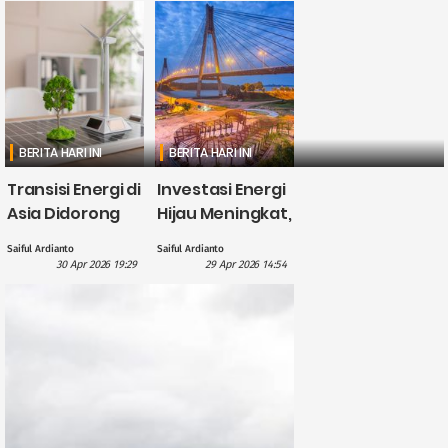
BERITA HARI INI
BERITA HARI INI
Transisi Energi di
Investasi Energi
Asia Didorong
Hijau Meningkat,
British
CATL Himpun
Saiful Ardianto
Saiful Ardianto
International
Dana US$5
30 Apr 2026 19:29
29 Apr 2026 14:54
Investment
Miliar?
dengan
Pendanaan £1,1
Miliar