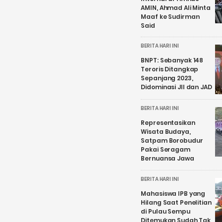
AMIN, Ahmad Ali Minta
Maaf ke Sudirman
Said
BERITA HARI INI
BNPT: Sebanyak 148
Teroris Ditangkap
Sepanjang 2023,
Didominasi JII dan JAD
BERITA HARI INI
Representasikan
Wisata Budaya,
Satpam Borobudur
Pakai Seragam
Bernuansa Jawa
BERITA HARI INI
Mahasiswa IPB yang
Hilang Saat Penelitian
di Pulau Sempu
Ditemukan Sudah Tak