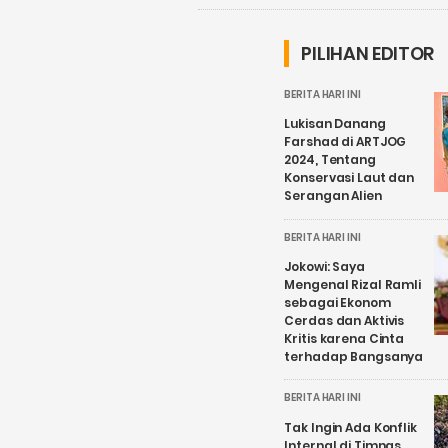
PILIHAN EDITOR
BERITA HARI INI
Lukisan Danang
Farshad di ARTJOG
2024, Tentang
Konservasi Laut dan
Serangan Alien
BERITA HARI INI
Jokowi: Saya
Mengenal Rizal Ramli
sebagai Ekonom
Cerdas dan Aktivis
Kritis karena Cinta
terhadap Bangsanya
BERITA HARI INI
Tak Ingin Ada Konflik
Internal di Timnas