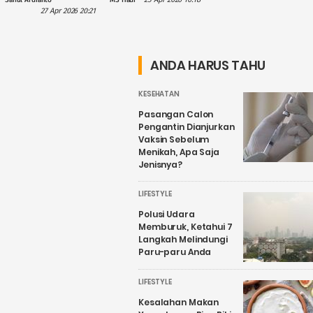
dalam
Hilmy: Hak
27 Apr 2026 20:21
Penguatan
Daerah Harus
Wisata Air
Nyata, Bukan
Candirejo,
Sekadar
ANDA HARUS TAHU
Kenapa?
Wacana
KESEHATAN
Pasangan Calon
Pengantin Dianjurkan
Vaksin Sebelum
Menikah, Apa Saja
Jenisnya?
LIFESTYLE
Polusi Udara
Memburuk, Ketahui 7
Langkah Melindungi
Paru-paru Anda
LIFESTYLE
Kesalahan Makan