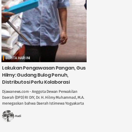
BERITA HARI INI
Lakukan Pengawasan Pangan, Gus
Hilmy: Gudang Bulog Penuh,
Distributosi Perlu Kolaborasi
Djawanews.com - Anggota Dewan Perwakilan
Daerah (DPD) RI DIY, Dr. H. Hilmy Muhammad, M.A.
menegaskan bahwa Daerah Istimewa Yogyakarta
memegang peran penting dalam menjaga
stabilitas ....
MS Hadi