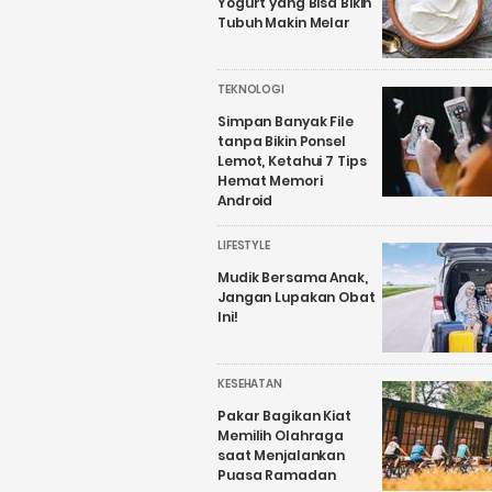
Yogurt yang Bisa Bikin
Tubuh Makin Melar
TEKNOLOGI
Simpan Banyak File
tanpa Bikin Ponsel
Lemot, Ketahui 7 Tips
Hemat Memori
Android
LIFESTYLE
Mudik Bersama Anak,
Jangan Lupakan Obat
Ini!
KESEHATAN
Pakar Bagikan Kiat
Memilih Olahraga
saat Menjalankan
Puasa Ramadan