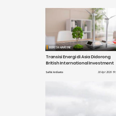
BERITA HARI INI
Transisi Energi di Asia Didorong
British International Investment
dengan Pendanaan £1,1 Miliar
30 Apr 2026 19
Saiful Ardianto