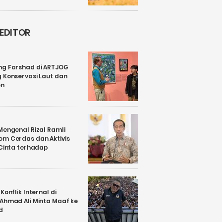
 EDITOR
ng Farshad di ARTJOG
 Konservasi Laut dan
en
Mengenal Rizal Ramli
om Cerdas dan Aktivis
 Cinta terhadap
Konflik Internal di
 Ahmad Ali Minta Maaf ke
d