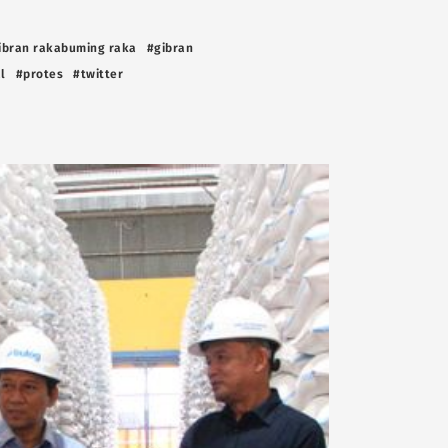
ibran rakabuming raka
#gibran
l
#protes
#twitter