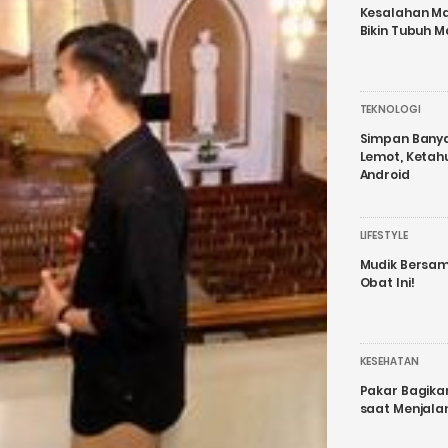
Kesalahan Ma
Bikin Tubuh M
TEKNOLOGI
Simpan Banyak
Lemot, Ketah
Android
LIFESTYLE
Mudik Bersam
Obat Ini!
KESEHATAN
Pakar Bagika
saat Menjal