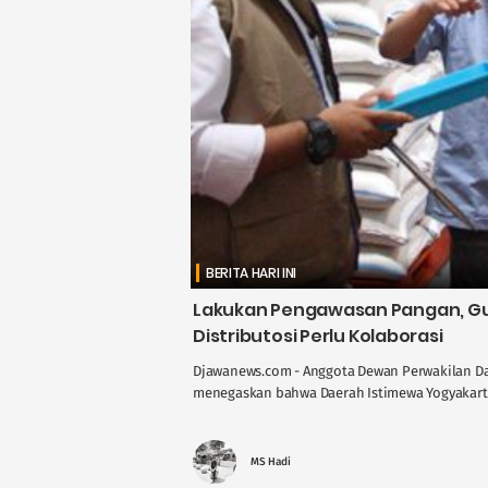
BERITA HARI INI
Lakukan Pengawasan Pangan, Gus
Distributosi Perlu Kolaborasi
Djawanews.com - Anggota Dewan Perwakilan Dae
menegaskan bahwa Daerah Istimewa Yogyakarta 
MS Hadi