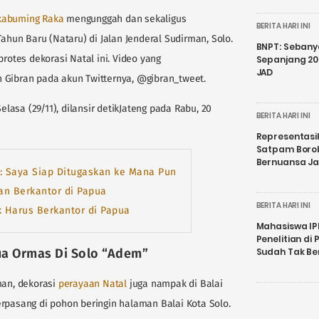
kabuming Raka
mengunggah dan sekaligus
BERITA HARI INI
un Baru (Nataru) di Jalan Jenderal Sudirman, Solo.
BNPT: Sebanya
tes dekorasi Natal ini. Video yang
Sepanjang 202
JAD
 Gibran pada akun Twitternya, @gibran_tweet.
elasa (29/11), dilansir detikJateng pada Rabu, 20
BERITA HARI INI
Representasi
Satpam Boro
Bernuansa J
: Saya Siap Ditugaskan ke Mana Pun
kan Berkantor di Papua
BERITA HARI INI
k Harus Berkantor di Papua
Mahasiswa IP
Penelitian d
a Ormas Di Solo “Adem”
Sudah Tak B
man, dekorasi
perayaan Natal
juga nampak di Balai
rpasang di pohon beringin halaman Balai Kota Solo.