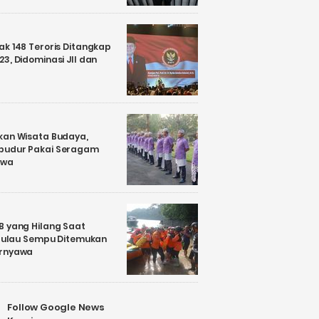
k 148 Teroris Ditangkap
3, Didominasi JII dan
kan Wisata Budaya,
budur Pakai Seragam
awa
B yang Hilang Saat
i Pulau Sempu Ditemukan
ernyawa
Follow Google News