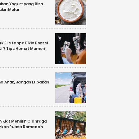
kan Yogurt yang Bisa
akin Melar
 File tanpa Bikin Ponsel
ui 7 Tips Hemat Memori
a Anak, Jangan Lupakan
n Kiat Memilih Olahraga
ankan Puasa Ramadan