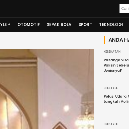
TYLE
OTOMOTIF
SEPAK BOLA
SPORT
TEKNOLOGI
ANDA H
KESEHATAN
Pasangan Cal
Vaksin Sebel
Jenisnya?
LIFESTYLE
Polusi Udara
Langkah Meli
LIFESTYLE