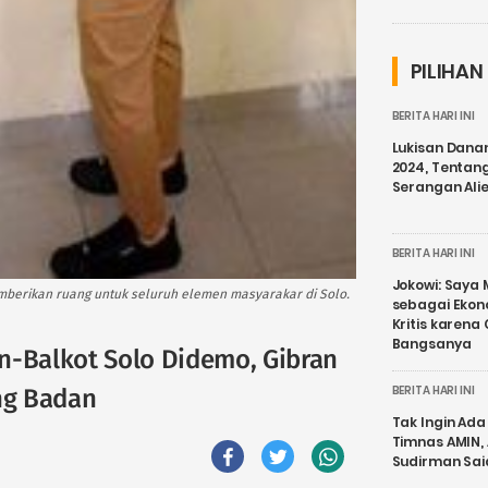
PILIHAN
BERITA HARI INI
Lukisan Dana
2024, Tentang
Serangan Ali
BERITA HARI INI
Jokowi: Saya 
mberikan ruang untuk seluruh elemen masyarakar di Solo.
sebagai Ekon
Kritis karena
Bangsanya
lan-Balkot Solo Didemo, Gibran
BERITA HARI INI
ng Badan
Tak Ingin Ada 
Timnas AMIN,
Sudirman Sai